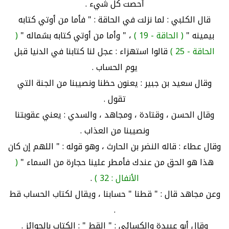
أحصت كل شيء .
قال الكلبي : لما نزلت في الحاقة : " فأما من أوتي كتابه
بيمينه "
( الحاقة - 19 )
، " وأما من أوتي كتابه بشماله "
(
الحاقة - 25 )
قالوا استهزاء : عجل لنا كتابنا في الدنيا قبل
يوم الحساب .
وقال سعيد بن جبير : يعنون حظنا ونصيبنا من الجنة التي
تقول .
وقال الحسن ، وقتادة ، ومجاهد ، والسدي : يعني عقوبتنا
ونصيبنا من العذاب .
وقال عطاء : قاله النضر بن الحارث ، وهو قوله : " اللهم إن كان
هذا هو الحق من عندك فأمطر علينا حجارة من السماء "
(
الأنفال : 32 )
.
وعن مجاهد قال : " قطنا " حسابنا ، ويقال لكتاب الحساب قط
.
وقال أبو عبيدة والكسائي : " القط " : الكتاب بالجوائز .