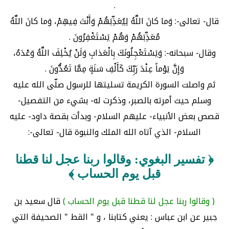
.
قال- تعالى-: وَما كانَ اللَّهُ لِيُعَذِّبَهُمْ وَأَنْتَ فِيهِمْ، وَما كانَ اللَّهُ
مُعَذِّبَهُمْ وَهُمْ يَسْتَغْفِرُونَ .
وقال- سبحانه-: وَيَسْتَعْجِلُونَكَ بِالْعَذابِ وَلَنْ يُخْلِفَ اللَّهُ وَعْدَهُ،
وَإِنَّ يَوْماً عِنْدَ رَبِّكَ كَأَلْفِ سَنَةٍ مِمَّا تَعُدُّونَ .
ثم واصلت السورة الكريمة تسليتها للرسول صلّى الله عليه
وسلم حيث أمرته بالصبر، وذكرت له- بشيء من التفصيل-
قصص بعض الأنبياء- عليهم السلام- وبدأت بقصة داود- عليه
السلام- الذي آتاه الله الملك والنبوة قال- تعالى-:
﴿ تفسير البغوي: وقالوا ربنا عجل لنا قطنا
قبل يوم الحساب ﴾
( وقالوا ربنا عجل لنا قطنا قبل يوم الحساب )
قال سعيد بن
جبير عن ابن عباس : يعني كتابنا ، و " القط " الصحيفة التي