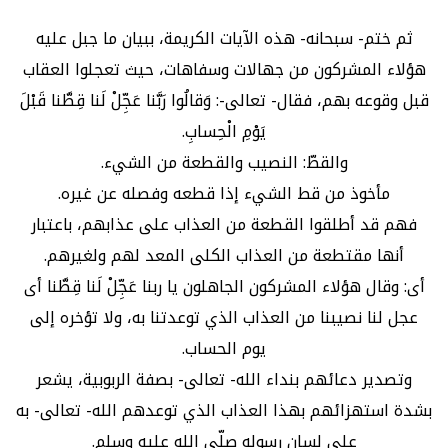
ثم ختم- سبحانه- هذه الآيات الكريمة، ببيان ما جبل عليه
هؤلاء المشركون من جهالات وسفاهات، حيث تعجلوا العقاب
قبل وقوعه بهم، فقال- تعالى-: وَقالُوا رَبَّنا عَجِّلْ لَنا قِطَّنا قَبْلَ
يَوْمِ الْحِسابِ.
والقطّ: النصيب والقطعة من الشيء.
مأخوذ من قط الشيء إذا قطعه وفصله عن غيره.
فهم قد أطلقوا القطعة من العذاب على عذابهم، باعتبار
أنها مقتطعة من العذاب الكلى المعد لهم ولغيرهم.
أى: وقال هؤلاء المشركون الجاهلون يا ربنا عَجِّلْ لَنا قِطَّنا أى
عجل لنا نصيبنا من العذاب الذي توعدتنا به، ولا تؤخره إلى
يوم الحساب.
وتصدير دعائهم بنداء الله- تعالى- بصفة الربوبية، يشعر
بشدة استهزائهم بهذا العذاب الذي توعدهم الله- تعالى- به
على لسان رسوله صلّى الله عليه وسلم.