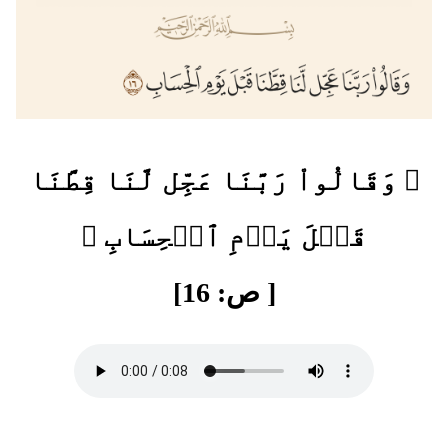
﴿ وَقَالُواْ رَبَّنَا عَجِّل لَّنَا قِطَّنَا
قَبۡلَ يَوۡمِ ٱلۡحِسَابِ ﴾
[ ص: 16]