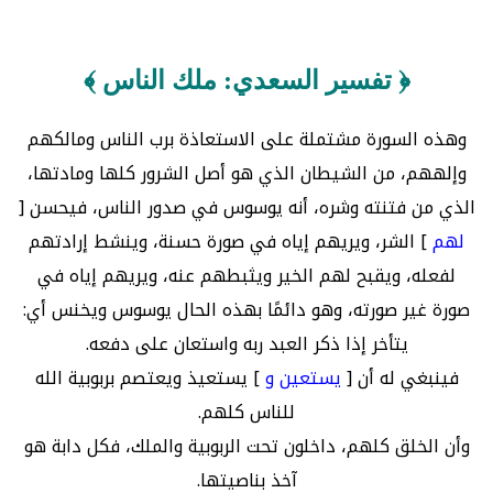
﴿ تفسير السعدي: ملك الناس ﴾
وهذه السورة مشتملة على الاستعاذة برب الناس ومالكهم
وإلههم، من الشيطان الذي هو أصل الشرور كلها ومادتها،
الذي من فتنته وشره، أنه يوسوس في صدور الناس، فيحسن [
لهم
] الشر، ويريهم إياه في صورة حسنة، وينشط إرادتهم
لفعله، ويقبح لهم الخير ويثبطهم عنه، ويريهم إياه في
صورة غير صورته، وهو دائمًا بهذه الحال يوسوس ويخنس أي:
يتأخر إذا ذكر العبد ربه واستعان على دفعه.
فينبغي له أن [
يستعين و
] يستعيذ ويعتصم بربوبية الله
للناس كلهم.
وأن الخلق كلهم، داخلون تحت الربوبية والملك، فكل دابة هو
آخذ بناصيتها.