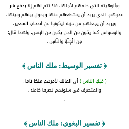
وبألوهيته التي خلقهم لأجلها، فلا تتم لهم إلا بدفع شر
عدوهم، الذي يريد أن يقتطعهم عنها ويحول بينهم وبينها،
ويريد أن يجعلهم من حزبه ليكونوا من أصحاب السعير،
والوسواس كما يكون من الجن يكون من الإنس، ولهذا قال:
مِنَ الْجِنَّةِ وَالنَّاسِ .
﴿ تفسير الوسيط: ملك الناس ﴾
( مَلِكِ الناس )
أى المالك لأمرهم ملكا تاما .
والمتصرف فى شئونهم تصرفا كاملا .
.
﴿ تفسير البغوي: ملك الناس ﴾