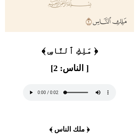
﴿ مَلِكِ ٱلنَّاسِ ﴾
[ الناس: 2]
﴿ ملك الناس ﴾