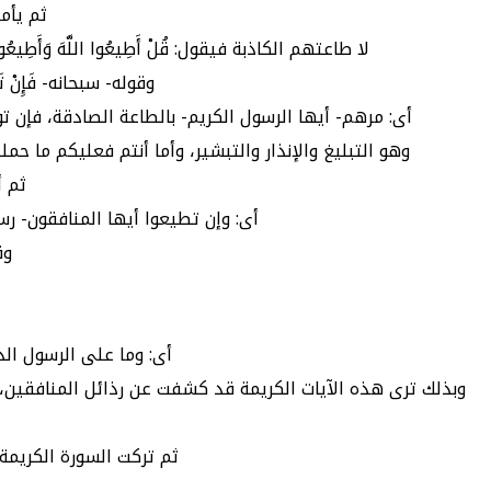
ثم يأم
لا طاعتهم الكاذبة فيقول: قُلْ أَطِيعُوا اللَّهَ وَ
وقوله- سبحانه- فَإِنْ تَو
أى: مرهم- أيها الرسول الكريم- بالطاعة الصادقة، فإن 
وهو التبليغ والإنذار والتبشير، وأما أنتم فعليكم ما حم
ثم أ
أى: وإن تطيعوا أيها المنافقون- رس
وق
أى: وما على الرسول الذ
وبذلك ترى هذه الآيات الكريمة قد كشفت عن رذائل المنافقين
ثم تركت السورة الكريمة