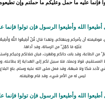
ا فإنما عليه ما حمل وعليكم ما حملتم وإن تطيعوه ته
طيعوا الله وأطيعوا الرسول فإن تولوا فإنما ع
ن يأمركم وينهاكم، ولهذا قال: قُلْ أَطِيعُوا اللَّهَ وَأَطِيعُوا الرَّسُ
عَلَيْهِ مَا حُمِّلَ ْ من الرسالة، وقد أداها.
حُمِّلْتُمْ ْ من الطاعة، وقد بانت حالكم وظهرت، فبان ضلالكم وغيكم وا
ى الصراط المستقيم، قولا وعملا، فلا سبيل لكم إلى الهداية إلا بطاعته،
لبين الذي لا يبقي لأحد شكا ولا شبهة، وقد فعل صلى الله عليه وسلم، بلغ
ليس له من الأمر شيء، وقد قام بوظيفته.
طيعوا الله وأطيعوا الرسول فإن تولوا فإنما ع