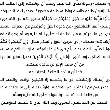
ر- سبحانه- رسوله صلّى الله عليه وسلّم أن يرشدهم إلى الطاعة الص
أَطِيعُوا الرَّسُولَ طاعة ظاهرة وباطنة، طاعة مصحوبة بصدق الاعتقاد
َلَّوْا فَإِنَّما عَلَيْهِ ما حُمِّلَ وَعَلَيْكُمْ ما حُمِّلْتُمْ تحذير لهم من ا
توليتم- أيها المنافقون- عن دعوة الحق وأعرضتم عن الصراط المستق
لتم، أى: ما أمرتم به من الطاعة له صلّى الله عليه وسلّم وهو قد فع
رشدهم- سبحانه- إلى طريق الفوز والفلاح فقال: وَإِنْ تُطِيعُوهُ تَهْتَدُ
ولنا صلّى الله عليه وسلّم في كل ما يأمركم به أو ينهاكم عنه، ته
وله- تعالى-: وَما عَلَى الرَّسُولِ إِلَّا الْبَلاغُ الْمُبِينُ تذييل مقرر لما قبله
من أن مغبة الإعراض عائدة عليهم.
كما أن فائدة الطاعة راجعة لهم.
ي أرسلناه لإرشادكم إلى ما ينفعكم إلا التبليغ الواضح، والنصح الخ
، وحذرتهم من التمادي في نفاقهم، وأرشدتهم إلى ما يفيدهم و
من طاعة لله- تعالى- ولرسوله صلّى الله عليه وسلّم.
 الحديث عن المنافقين، لتسوق وعد الله الذي لا يتخلف للمؤمنين ا