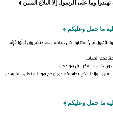
تدوا وما على الرسول إلا البلاغ المبين ﴾
ليه ما حمل وعليكم ﴾
ولَ فَإِنْ ْ امتثلوا، كان حظكم وسعادتكم وإن تَوَلَّوْا فَإِنَّمَا
ستحقاقكم العذاب.
 وبدون ذلك، لا يمكن، بل هو محال.
 البلاغ المبين، وإنما الذي يحاسبكم ويجازيكم هو الله تعالى، فالرسول
ليه ما حمل وعليكم ﴾