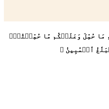
 مَا حُمِّلَ وَعَلَيۡكُم مَّا حُمِّلۡتُمۡۖ
َلَٰغُ ٱلۡمُبِينُ ﴾