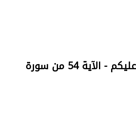
قل أطيعوا الله وأطيعوا الرسول فإن تولوا فإنما عليه ما حمل وعليكم - الآية 54 من سورة