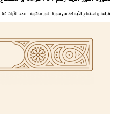
قراءة و استماع الآية 54 من سورة النور مكتوبة - عدد الآيات 64 - An-Nur - الصفحة 357 - الجزء 18.