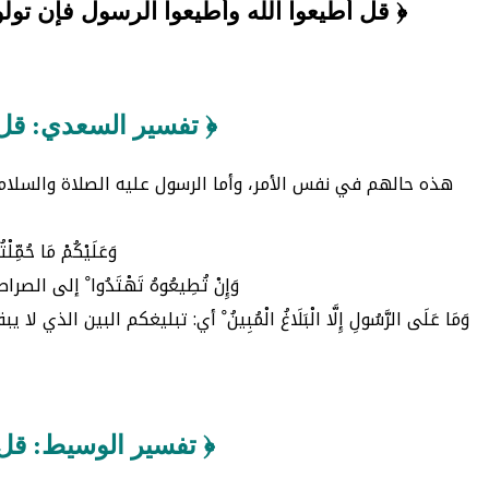
﴿ قل أطيعوا الله وأطيعوا الرسول فإن تولو
﴿ تفسير السعدي: قل أ
هذه حالهم في نفس الأمر، وأما الرسول عليه الصلاة والسلام، فوظيفته أ
وَعَلَيْكُمْ مَا 
وَإِنْ تُطِيعُوهُ تَهْتَدُوا ْ إل
وَمَا عَلَى الرَّسُولِ إِلَّا الْبَلَاغُ الْمُبِينُ ْ أي: تبليغكم ا
﴿ تفسير الوسيط: قل أ