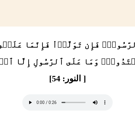
َسُولَۖ فَإِن تَوَلَّوۡاْ فَإِنَّمَا عَلَيۡهِ
ۡتَدُواْۚ وَمَا عَلَى ٱلرَّسُولِ إِلَّا ٱلۡب
[ النور: 54]