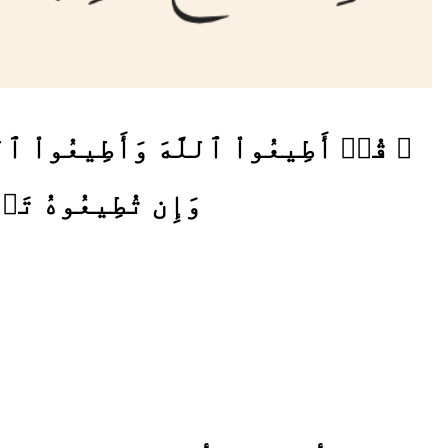
﴿ قُلۡ أَطِيعُواْ ٱللَّهَ وَأَطِيعُواْ ٱلرّ
وَإِن تُطِيعُوهُ تَه