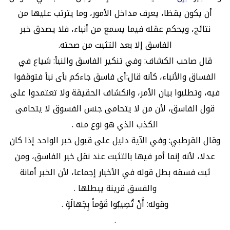
أن يكون يقظا، يعرف مداخل الأمور، وما يترتب عليها من
نتائج، ويحكم عقله فيما يسمع من أنباء، فلا يصدق خبر
الفاسق إلا بعد التثبت من صحته.
قال صاحب الكشاف: وفي تنكير الفاسق والنبأ: شياع في
الفساق والأنباء، كأنه قال:أى فاسق جاءكم بأى نبأ فتوقفوا
فيه، وتطلبوا بيان الأمر، وانكشاف الحقيقة ولا تعتمدوا على
قول الفاسق، لأن من لا يتحامى جنس الفسوق لا يتحامى
الكذب الذي هو نوع منه .
وقال القرطبي: وفي الآية دليل على قبول خبر الواحد إذا كان
عدلا، لأنه إنما أمر فيها بالتثبت عند نقل خبر الفاسق، ومن
ثبت فسقه بطل قوله في الأخبار إجماعا، لأن الخبر أمانة
والفسق قرينة يبطلها .
وقوله: أَنْ تُصِيبُوا قَوْماً بِجَهالَةٍ .
.