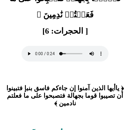
فَعَلۡتُمۡ نَٰدِمِينَ ﴾
[ الحجرات: 6]
﴿ ياأيها الذين آمنوا إن جاءكم فاسق بنبإ فتبينوا
أن تصيبوا قوما بجهالة فتصبحوا على ما فعلتم
نادمين ﴾