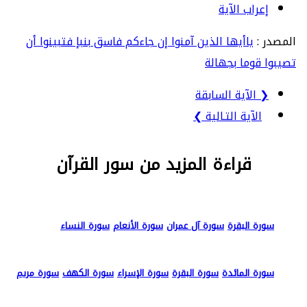
إعراب الآية
المصدر :
ياأيها الذين آمنوا إن جاءكم فاسق بنبإ فتبينوا أن
تصيبوا قوما بجهالة
❮ الآية السابقة
الآية التـالية ❯
قراءة المزيد من سور القرآن
سورة البقرة
سورة آل عمران
سورة الأنعام
سورة النساء
سورة المائدة
سورة البقرة
سورة الإسراء
سورة الكهف
سورة مريم