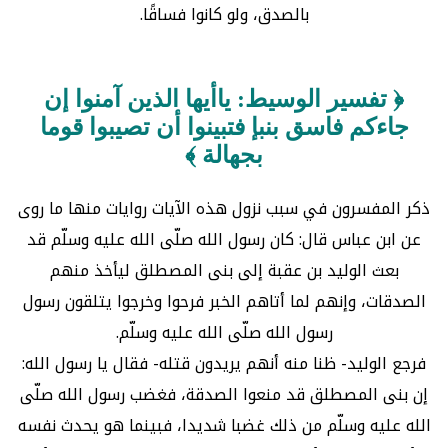
بالصدق، ولو كانوا فساقًا.
﴿ تفسير الوسيط: ياأيها الذين آمنوا إن
جاءكم فاسق بنبإ فتبينوا أن تصيبوا قوما
بجهالة ﴾
ذكر المفسرون في سبب نزول هذه الآيات روايات منها ما روى
عن ابن عباس قال: كان رسول الله صلّى الله عليه وسلّم قد
بعث الوليد بن عقبة إلى بنى المصطلق ليأخذ منهم
الصدقات، وإنهم لما أتاهم الخبر فرحوا وخرجوا يتلقون رسول
رسول الله صلّى الله عليه وسلّم.
فرجع الوليد- ظنا منه أنهم يريدون قتله- فقال يا رسول الله:
إن بنى المصطلق قد منعوا الصدقة، فغضب رسول الله صلّى
الله عليه وسلّم من ذلك غضبا شديدا، فبينما هو يحدث نفسه