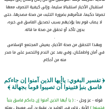
استقبال الأخبار استقبالا سليما، وإلى كيفية التصرف معها
تصرفا حكيما، فتأمرهم بضرورة التثبت من صحة مصدرها، حتى
لا يصاب قوم بما يؤذيهم بسبب تصديق الفاسق في خبره،
بدون تأكد أو تحقق من صحة ما قاله.
.
وبهذا التحقق من صحة الأخبار، يعيش المجتمع الإسلامى
في أمان واطمئنان، وفي بعد عن الندم والتحسر على ما صدر
منه من أحكام.
﴿ تفسير البغوي: ياأيها الذين آمنوا إن جاءكم
فاسق بنبإ فتبينوا أن تصيبوا قوما بجهالة ﴾
قوله - عز وجل - :
( يا أيها الذين آمنوا إن جاءكم فاسق بنبأ
فتبينوا )
الآية ، نزلت في الوليد بن عقبة بن أبي معيط ، بعثه