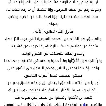
أن يغزوهم إذ أتاه الوفد فقالوا: يا رسول الله، إنا بلغنا أن
رسولك رجع من نصف الطريق، وإنا خشينا أن ما رده كتاب جاء
منك لغضب غضبته علينا، وإنا نعوذ بالله من غضبه وغضب
رسوله.
فأنزل الله- تعالى- الآية .
والفاسق: هو الخارج عن الحدود الشرعية التي يجب التزامها،
مأخوذ من قولهم: فسقت الرطبة، إذا خرجت عن قشرتها،
وسمى بذلك لانسلاخه عن الخير والرشد.
وقرأ الجمهور: فَتَبَيَّنُوا وقرأ حمزة والكسائي فتثبتوا ومعناهما
واحد، إذ هما بمعنى التأنى وعدم التعجل في الأمور حتى
تظهر الحقيقة فيما أخبر به الفاسق.
أى: يا من آمنتم بالله حق الإيمان، إن جاءكم فاسق بخبر من
الأخبار، ولا سيما الأخبار الهامة، فلا تقبلوه بدون تبين أو
تثبت، بل تأكدوا وتيقنوا من صحته قبل قبوله منه.
والتعبير «
بإن
» المفيدة للشك، للإشعار بأن الغالب في المؤمن