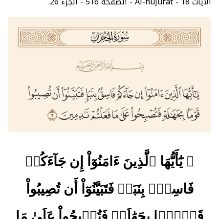
الآيات 18 - Al-hujurat - الصفحة 516 - الجزء 26.
﴿ يَٰٓأَيُّهَا ٱلَّذِينَ ءَامَنُوٓاْ إِن جَآءَكُمۡ
فَاسِقُۢ بِنَبَإٖ فَتَبَيَّنُوٓاْ أَن تُصِيبُواْ
قَوۡمَۢا بِجَهَٰلَةٖ فَتُصۡبِحُواْ عَلَىٰ مَا