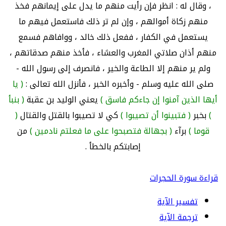
، وقال له : انظر فإن رأيت منهم ما يدل على إيمانهم فخذ
منهم زكاة أموالهم ، وإن لم تر ذلك فاستعمل فيهم ما
يستعمل في الكفار ، ففعل ذلك خالد ، ووافاهم فسمع
منهم أذان صلاتي المغرب والعشاء ، فأخذ منهم صدقاتهم ،
ولم ير منهم إلا الطاعة والخير ، فانصرف إلى رسول الله -
صلى الله عليه وسلم - وأخبره الخبر ، فأنزل الله تعالى :
( يا
أيها الذين آمنوا إن جاءكم فاسق )
يعني الوليد بن عقبة
( بنبأ
)
بخبر
( فتبينوا أن تصيبوا )
كي لا تصيبوا بالقتل والقتال
(
قوما )
برآء
( بجهالة فتصبحوا على ما فعلتم نادمين )
من
إصابتكم بالخطأ .
قراءة سورة الحجرات
تفسير الآية
ترجمة الآية