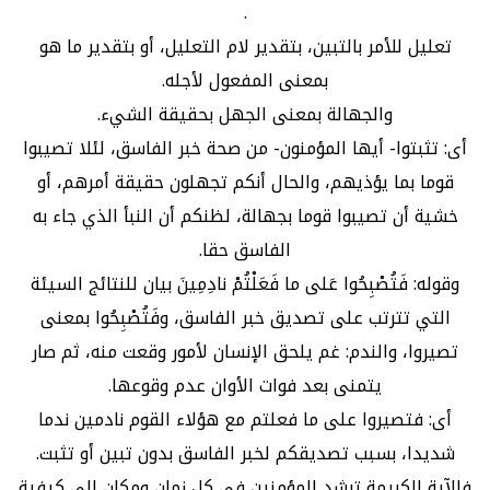
.
تعليل للأمر بالتبين، بتقدير لام التعليل، أو بتقدير ما هو
بمعنى المفعول لأجله.
والجهالة بمعنى الجهل بحقيقة الشيء.
أى: تثبتوا- أيها المؤمنون- من صحة خبر الفاسق، لئلا تصيبوا
قوما بما يؤذيهم، والحال أنكم تجهلون حقيقة أمرهم، أو
خشية أن تصيبوا قوما بجهالة، لظنكم أن النبأ الذي جاء به
الفاسق حقا.
وقوله: فَتُصْبِحُوا عَلى ما فَعَلْتُمْ نادِمِينَ بيان للنتائج السيئة
التي تترتب على تصديق خبر الفاسق، وفَتُصْبِحُوا بمعنى
تصيروا، والندم: غم يلحق الإنسان لأمور وقعت منه، ثم صار
يتمنى بعد فوات الأوان عدم وقوعها.
أى: فتصيروا على ما فعلتم مع هؤلاء القوم نادمين ندما
شديدا، بسبب تصديقكم لخبر الفاسق بدون تبين أو تثبت.
فالآية الكريمة ترشد المؤمنين في كل زمان ومكان إلى كيفية