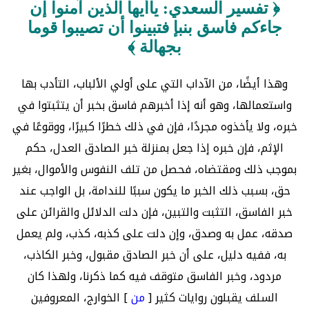
﴿ تفسير السعدي: ياأيها الذين آمنوا إن
جاءكم فاسق بنبإ فتبينوا أن تصيبوا قوما
بجهالة ﴾
وهذا أيضًا، من الآداب التي على أولي الألباب، التأدب بها
واستعمالها، وهو أنه إذا أخبرهم فاسق بخبر أن يتثبتوا في
خبره، ولا يأخذوه مجردًا، فإن في ذلك خطرًا كبيرًا، ووقوعًا في
الإثم، فإن خبره إذا جعل بمنزلة خبر الصادق العدل، حكم
بموجب ذلك ومقتضاه، فحصل من تلف النفوس والأموال، بغير
حق، بسبب ذلك الخبر ما يكون سببًا للندامة، بل الواجب عند
خبر الفاسق، التثبت والتبين، فإن دلت الدلائل والقرائن على
صدقه، عمل به وصدق، وإن دلت على كذبه، كذب، ولم يعمل
به، ففيه دليل، على أن خبر الصادق مقبول، وخبر الكاذب،
مردود، وخبر الفاسق متوقف فيه كما ذكرنا، ولهذا كان
السلف يقبلون روايات كثير [
من
] الخوارج، المعروفين