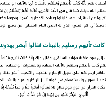
بهم بِأَنَّهُ كَانَتْ تَأْتِيهِمْ رُسُلُهُمْ بِالْبَيِّنَاتِ أي: بالآيات
نا، كما قال في الآية الأخرى: قَالَتْ لَهُمْ رُسُلُهُمْ إِنْ نَحْنُ إِلَّا بَشَرٌ
عن الانقياد لهم، فابتلوا بعبادة الأحجار والأشجار ونحوها فَكَفَرُوا بالل
نِيٌّ حَمِيدٌ أي: هو الغني، الذي له الغنى التام المطلق، من جميع ال
انت تأتيهم رسلهم بالبينات فقالوا أبشر يهدونن
عاقبة هؤلاء السابقين فقال: ذلِكَ بِأَنَّهُ كانَتْ تَأْتِيهِمْ رُسُلُهُمْ بِالْبَ
هم كانت تأتيهم رسلهم بالآيات البينات، وبالمعجزات الواضحات، الد
نهم لرسولهم على سبيل الإنكار والتكذيب والتعجب: أبشر مثلنا يهد
لقصد التهويل والاستفهام في قوله أَبَشَرٌ للإنكار والمراد بالبشر: ال
لقرآن من قول قوم صالح له: فَقالُوا أَبَشَراً مِنَّا واحِداً نَتَّبِعُهُ إِنَّا إِذ
أَأُلْقِيَ الذِّكْرُ عَلَيْهِ مِنْ بَيْنِنا بَلْ هُوَ كَذَّابٌ أَشِرٌ .
.