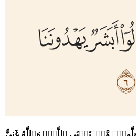
وَتَوَلَّواْۖ وَّٱسۡتَغۡنَى ٱللَّهُۚ وَٱللَّهُ غَنِيٌّ