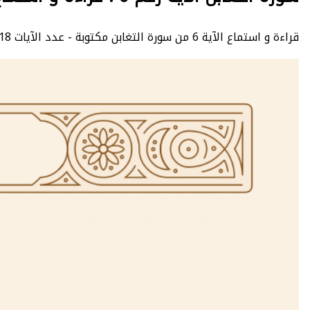
قراءة و استماع الآية 6 من سورة التغابن مكتوبة - عدد الآيات 18 - At-Taghabun - الصفحة 556 - الجزء 28.