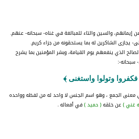
م وعن إيمانهم، والسين والتاء للمبالغة في غناه- سبحانه- عنهم.
عالى- يجازى الشاكرين له بما يستحقونه من جزاء كريم.
صالح الذي ينفعهم يوم القيامة، وبشر المؤمنين بما يشرح
 سبحانه-:
 فكفروا وتولوا واستغنى ﴾
في معنى الجمع ، وهو اسم الجنس لا واحد له من لفظه وواحده
ه غني )
عن خلقه
( حميد )
في أفعاله .