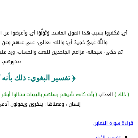
أى: فكفروا بسبب هذا القول الفاسد: وَتَوَلَّوْا أى: وأعرضوا عن
وَاللَّهُ غَنِيٌّ حَمِيدٌ أى: والله- تعالى- غنى عنه
ثم حكى- سبحانه- مزاعم الجاحدين للبعث والحساب، ورد علي
صدورهم، وب
﴿ تفسير البغوي: ذلك بأنه 
( ذلك )
العذاب
( بأنه كانت تأتيهم رسلهم بالبينات فقالوا أبشر 
إنسان ، ومعناها : ينكرون ويقولون آدمي
قراءة سورة التغابن
تفسير الآية