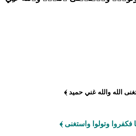
غنى الله والله غني حميد ﴾
ا فكفروا وتولوا واستغنى ﴾