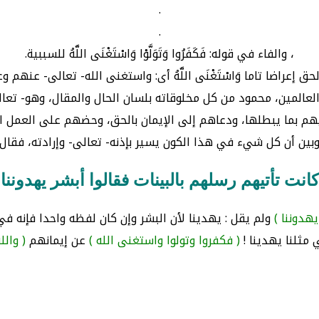
.
.
، والفاء في قوله: فَكَفَرُوا وَتَوَلَّوْا وَاسْتَغْنَى اللَّهُ للسببية.
 الحق إعراضا تاما وَاسْتَغْنَى اللَّهُ أى: واستغنى الله- تعالى- عنه
م وعن العالمين، محمود من كل مخلوقاته بلسان الحال والمقال، وهو- ت
هم بما يبطلها، ودعاهم إلى الإيمان بالحق، وحضهم على العمل ال
ين أن كل شيء في هذا الكون يسير بإذنه- تعالى- وإرادته، فقال-
كانت تأتيهم رسلهم بالبينات فقالوا أبشر يهدوننا
يهدوننا )
ولم يقل : يهدينا لأن البشر وإن كان لفظه واحدا فإنه 
 مثلنا يهدينا !
( فكفروا وتولوا واستغنى الله )
عن إيمانهم
( والل