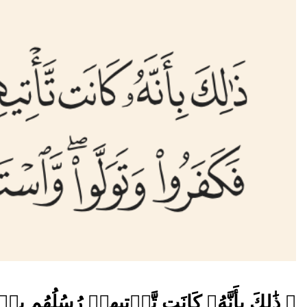
﴿ ذَٰلِكَ بِأَنَّهُۥ كَانَت تَّأۡتِيهِمۡ رُسُلُهُم بِٱل