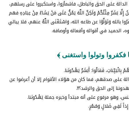
 الواضحات، الدالة على الحق والباطل، فاشمأزوا، واستكبروا على رسلهم،
 مِثْلُكُمْ وَلَكِنَّ اللَّهَ يَمُنُّ عَلَى مَنْ يَشَاءُ مِنْ عِبَادِهِ فهم
ه وَتَوَلَّوْا عن طاعه الله، وَاسْتَغْنَى اللَّهُ عنهم، فلا يبالي
وجوه، الحميد في أقواله وأفعاله وأوصافه.
ا فكفروا وتولوا واستغنى ﴾
يِّناتِ، فَقالُوا: أَبَشَرٌ يَهْدُونَنا.
الة على صدقهم، فما كان من هؤلاء الأقوام إلا أن أعرضوا عن
وننا إلى الحق والرشد؟!!.
جنس، وهو مرفوع على أنه مبتدأ وخبره جملة يَهْدُونَنا.
اً لَفِي ضَلالٍ وَسُعُرٍ.