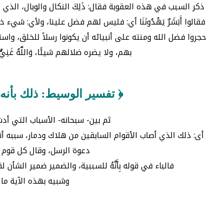
ذكر السبب في هذه العقوبة فقال: ذَلِكَ النكال والوبال، الذي أحللناه 
فقالوا أَبَشَرٌ يَهْدُونَنَا أي: فليس لهم فضل علينا، ولأي: شيء خصهم الله دون
حجروا فضل الله ومنته على أنبيائه أن يكونوا رسلاً للخلق، واستكبروا 
بهم، ولا يضره ضلالهم شيئًا، وَاللَّهُ غَ
﴿ تفسير الوسيط: ذلك بأنه ك
ثم بين- سبحانه- الأسباب التي أدت إلى سوء 
أى: ذلك الذي أصاب الأقوام السابقين من هلاك ودمار، سببه أن
دعوة الرسل، وقال كل قوم م
فالباء في قوله بِأَنَّهُ للسببية، والضمير ضمير الشأن 
وشبيه بهذه الآية ما حكاه ا