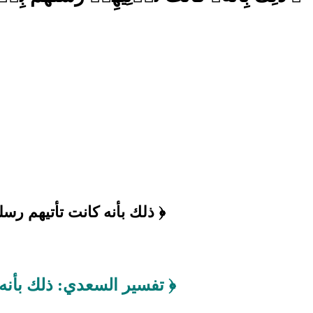
﴿ ذلك بأنه كانت تأتيهم رسل
﴿ تفسير السعدي: ذلك بأنه ك