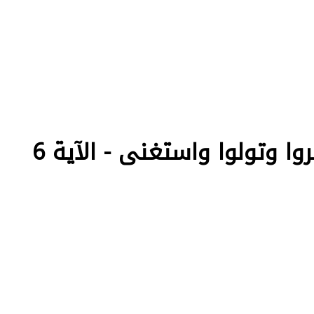
ذلك بأنه كانت تأتيهم رسلهم بالبينات فقالوا أبشر يهدوننا فكفروا وتولوا واستغنى - الآية 6