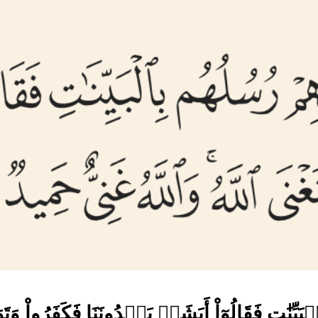
ۡبَيِّنَٰتِ فَقَالُوٓاْ أَبَشَرٞ يَهۡدُونَنَا فَكَفَرُواْ 