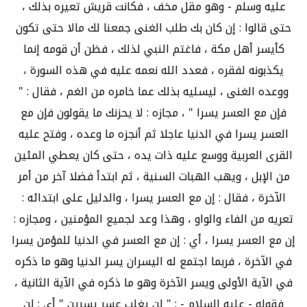
عليه وسلم - وهو مقل مخف ، فكانت قريش تعيره بذلك ،
حتى قالوا : إن كان بك طلب الغنى جمعنا لك مالا حتى تكون
كأيسر أهل مكة ، فاغتم النبي لذلك ، فظن أن قومه إنما
يكذبونه لفقره ، فعدد الله نعمه عليه في هذه السورة ،
ووعده الغنى ، ليسليه بذلك عما خامره من الغم ، فقال : "
فإن مع العسر يسرا " ، مجازه : لا يحزنك ما يقولون فإن مع
العسر يسرا في الدنيا عاجلا ثم أنجزه ما وعده ، وفتح عليه
القرى العربية ووسع عليه ذات يده ، حتى كان يعطي المئين
من الإبل ، ويهب الهبات السنية ، ثم ابتدأ فضلا آخر من أمر
الآخرة ، فقال : إن مع العسر يسرا ، والدليل على ابتدائه :
تعريه من الفاء والواو ، وهذا وعد لجميع المؤمنين ، ومجازه :
إن مع العسر يسرا ، أي : إن مع العسر في الدنيا للمؤمن يسرا
في الآخرة ، فربما اجتمع له اليسران يسر الدنيا وهو ما ذكره
في الآية الأولى ويسر الآخرة وهو ما ذكره في الآية الثانية ،
فقوله - عليه السلام - : " لن يغلب عسر يسرين " أي : لن