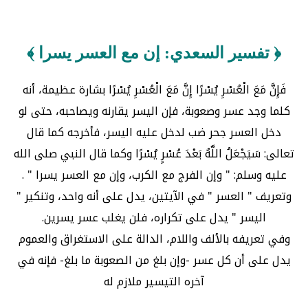
﴿ تفسير السعدي: إن مع العسر يسرا ﴾
فَإِنَّ مَعَ الْعُسْرِ يُسْرًا إِنَّ مَعَ الْعُسْرِ يُسْرًا بشارة عظيمة، أنه
كلما وجد عسر وصعوبة، فإن اليسر يقارنه ويصاحبه، حتى لو
دخل العسر جحر ضب لدخل عليه اليسر، فأخرجه كما قال
تعالى: سَيَجْعَلُ اللَّهُ بَعْدَ عُسْرٍ يُسْرًا وكما قال النبي صلى الله
عليه وسلم: " وإن الفرج مع الكرب، وإن مع العسر يسرا " .
وتعريف " العسر " في الآيتين، يدل على أنه واحد، وتنكير "
اليسر " يدل على تكراره، فلن يغلب عسر يسرين.
وفي تعريفه بالألف واللام، الدالة على الاستغراق والعموم
يدل على أن كل عسر -وإن بلغ من الصعوبة ما بلغ- فإنه في
آخره التيسير ملازم له