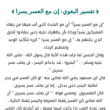
﴿ تفسير البغوي: إن مع العسر يسرا ﴾
"إن مع العسر يسراً" أي مع الشدة التي أنت فيها من جهاد
المشركين يسراً ورخاءً بأن يظهرك عليه حتى ينقادوا للحق
الذي جئتهم به، " إن مع العسر يسرا " كرره لتأكيد الوعد
وتعظيم الرجاء .
وقال الحسن لما نزلت هذه الآية قال رسول الله - صلى الله
عليه وسلم - : " أبشروا ، قد جاءكم اليسر ، لن يغلب عسر
يسرين " .
قال ابن مسعود رضي الله تعالى عنه : لو كان العسر في جحر
لطلبه اليسر حتى يدخل ، إنه لن يغلب عسر يسرين .
قال المفسرون : ومعنى قوله : " لن يغلب عسر يسرين " أن
الله تعالى كرر العسر بلفظ المعرفة واليسر بلفظ النكرة ،
ومن عادة العرب إذا ذكرت اسما معرفا ، ثم أعادته كان الثاني