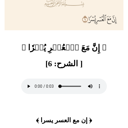
﴿ إِنَّ مَعَ ٱلۡعُسۡرِ يُسۡرٗا ﴾
[ الشرح: 6]
﴿ إن مع العسر يسرا ﴾