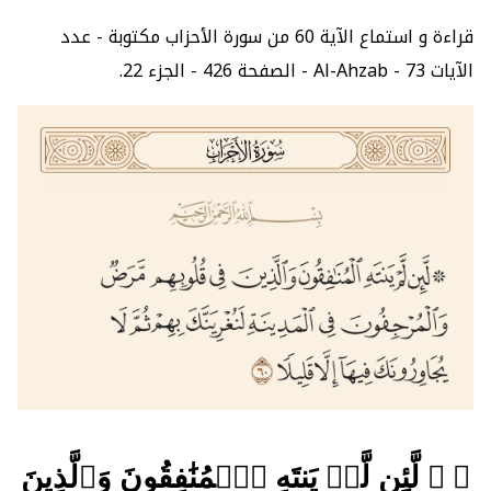
قراءة و استماع الآية 60 من سورة الأحزاب مكتوبة - عدد
الآيات 73 - Al-Ahzab - الصفحة 426 - الجزء 22.
﴿ ۞ لَّئِن لَّمۡ يَنتَهِ ٱلۡمُنَٰفِقُونَ وَٱلَّذِينَ