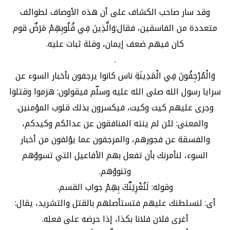
وقد سار صاحب الكشاف على أن هذه الأوصاف لطوائف
متعددة من الفاسقين، فقال:وَالَّذِينَ فِي قُلُوبِهِمْ مَرَضٌ قوم
كان فيهم ضعف إيمان، وقلة ثبات عليه.
.
وَالْمُرْجِفُونَ فِي الْمَدِينَةِ ناس كانوا يرجفون بأخبار السوء عن
سرايا رسول الله صلى الله عليه وسلّم فيقولون: هزموا وقتلوا
وجرى عليهم كيت وكيت، فيكسرون بذلك قلوب المؤمنين.
والمعنى: لئن لم ينته المنافقون عن عدائكم وكيدكم،
والفسقة عن فجورهم، والمرجفون عما يؤلفون من أخبار
السوء، لنأمرنك بأن تفعل بهم الأفاعيل التي تسوؤهم
وتنوؤهم.
وقوله: لَنُغْرِيَنَّكَ بِهِمْ جواب القسم.
أى: لنسلطنك عليهم فتستأصلهم بالقتل والتشريد، يقال:
أغرى فلان فلانا بكذا، إذا حرضه على فعله.