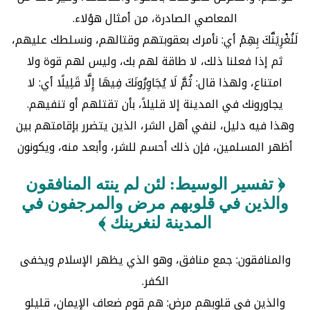
المعاصي الصادرة، من أمثال هؤلاء.
لَنُغْرِيَنَّكَ بِهِمْ أي: نأمرك بعقوبتهم وقتالهم، ونسلطك عليهم،
ثم إذا فعلنا ذلك، لا طاقة لهم بك، وليس لهم قوة ولا
امتناع، ولهذا قال: ثُمَّ لَا يُجَاوِرُونَكَ فِيهَا إِلَّا قَلِيلًا أي: لا
يجاورونك في المدينة إلا قليلاً، بأن تقتلهم أو تنفيهم.
وهذا فيه دليل، لنفي أهل الشر، الذين يتضرر بإقامتهم بين
أظهر المسلمين، فإن ذلك أحسم للشر، وأبعد منه، ويكونون
﴿ تفسير الوسيط: لئن لم ينته المنافقون
والذين في قلوبهم مرض والمرجفون في
المدينة لنغرينك ﴾
والمنافقون: جمع منافق، وهو الذي يظهر الإسلام ويخفى
الكفر.
والذين في قلوبهم مرض: هم قوم ضعاف الإيمان، قليلو