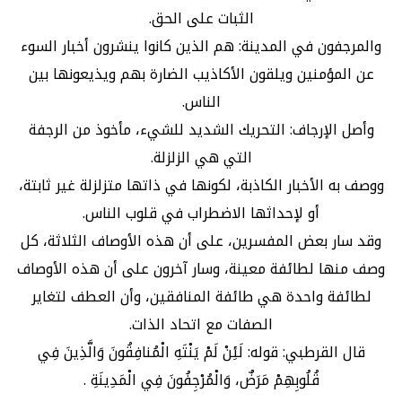
الثبات على الحق.
والمرجفون في المدينة: هم الذين كانوا ينشرون أخبار السوء
عن المؤمنين ويلقون الأكاذيب الضارة بهم ويذيعونها بين
الناس.
وأصل الإرجاف: التحريك الشديد للشيء، مأخوذ من الرجفة
التي هي الزلزلة.
ووصف به الأخبار الكاذبة، لكونها في ذاتها متزلزلة غير ثابتة،
أو لإحداثها الاضطراب في قلوب الناس.
وقد سار بعض المفسرين، على أن هذه الأوصاف الثلاثة، كل
وصف منها لطائفة معينة، وسار آخرون على أن هذه الأوصاف
لطائفة واحدة هي طائفة المنافقين، وأن العطف لتغاير
الصفات مع اتحاد الذات.
قال القرطبي: قوله: لَئِنْ لَمْ يَنْتَهِ الْمُنافِقُونَ وَالَّذِينَ فِي
قُلُوبِهِمْ مَرَضٌ، وَالْمُرْجِفُونَ فِي الْمَدِينَةِ .