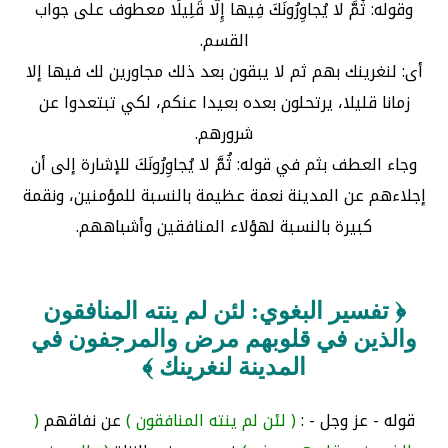
وقوله: ثُمَّ لا يُجاوِرُونَكَ فِيها إِلَّا قَلِيلًا معطوف على جواب
القسم.
أى: لنغرينك بهم ثم لا يبقون بعد ذلك مجاورين لك فيها إلا
زمانا قليلا، يرتحلون بعده بعيدا عنكم، لكي تبتعدوا عن
شرورهم.
وجاء العطف بثم في قوله: ثُمَّ لا يُجاوِرُونَكَ للإشارة إلى أن
إجلاءهم عن المدينة نعمة عظيمة بالنسبة للمؤمنين، ونقمة
كبيرة بالنسبة لهؤلاء المنافقين وأشباههم.
﴿ تفسير البغوي: لئن لم ينته المنافقون
والذين في قلوبهم مرض والمرجفون في
المدينة لنغرينك ﴾
قوله - عز وجل - :
( لئن لم ينته المنافقون )
عن نفاقهم
(