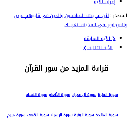
إعراب الآية
المصدر :
لئن لم ينته المنافقون والذين في قلوبهم مرض
والمرجفون في المدينة لنغرينك
❮ الآية السابقة
الآية التـالية ❯
قراءة المزيد من سور القرآن
سورة البقرة
سورة آل عمران
سورة الأنعام
سورة النساء
سورة المائدة
سورة البقرة
سورة الإسراء
سورة الكهف
سورة مريم