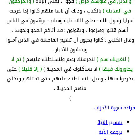
والذين في قلوبهم مرض )
فجور ، يعني الزناة
( والمرجفون
في المدينة )
بالكذب ، وذلك أن ناسا منهم كانوا إذا خرجت
سرايا رسول الله - صلى الله عليه وسلم - يوقعون في الناس
أنهم قتلوا وهزموا ، ويقولون : قد أتاكم العدو ونحوها .
وقال الكلبي : كانوا يحبون أن تشيع الفاحشة في الذين آمنوا
ويفشون الأخبار .
( لنغرينك بهم )
لنحرشنك بهم ولنسلطنك عليهم
( ثم لا
يجاورونك فيها )
لا يساكنوك في المدينة )
( إلا قليلا )
حتى
يخرجوا منها ، وقيل : لنسلطنك عليهم حتى تقتلهم وتخلي
منهم المدينة .
)
قراءة سورة الأحزاب
تفسير الآية
ترجمة الآية