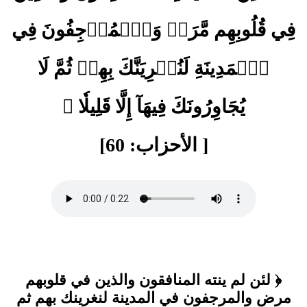
فِي قُلُوبِهِم مَّرَضٞ وَٱلۡمُرۡجِفُونَ فِي
ٱلۡمَدِينَةِ لَنُغۡرِيَنَّكَ بِهِمۡ ثُمَّ لَا
يُجَاوِرُونَكَ فِيهَآ إِلَّا قَلِيلٗا ﴾
[ الأحزاب: 60]
﴿ لئن لم ينته المنافقون والذين في قلوبهم
مرض والمرجفون في المدينة لنغرينك بهم ثم