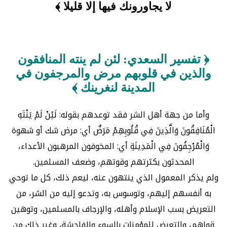
لا يجاورونك فيها إلا قليلا ﴾
﴿ تفسير السعدي: لئن لم ينته المنافقون
والذين في قلوبهم مرض والمرجفون في
المدينة لنغرينك ﴾
وأما من جهة أهل الشر فقد توعدهم بقوله: لَئِنْ لَمْ يَنْتَهِ
الْمُنَافِقُونَ وَالَّذِينَ فِي قُلُوبِهِمْ مَرَضٌ أي: مرض شك أو شهوة
وَالْمُرْجِفُونَ فِي الْمَدِينَةِ أي: المخوفون المرهبون الأعداء،
المحدثون بكثرتهم وقوتهم، وضعف المسلمين.
ولم يذكر المعمول الذي ينتهون عنه، ليعم ذلك، كل ما توحي
به أنفسهم إليهم، وتوسوس به، وتدعو إليه من الشر، من
التعريض بسب الإسلام وأهله، والإرجاف بالمسلمين، وتوهين
قواهم، والتعرض للمؤمنات بالسوء والفاحشة، وغير ذلك من