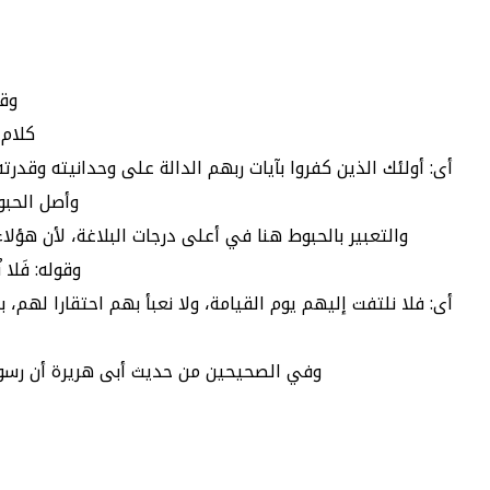
وقول
كلام 
أى: أولئك الذين كفروا بآيات ربهم الدالة على وحدانيته وقدرته
وأصل الحبو
والتعبير بالحبوط هنا في أعلى درجات البلاغة، لأن هؤ
وقوله: فَلا ن
أى: فلا نلتفت إليهم يوم القيامة، ولا نعبأ بهم احتقارا لهم، ب
وفي الصحيحين من حديث أبى هريرة أن رسول 