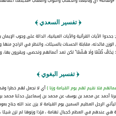
ه «ولقائه» أي وبالبعث والحساب والثواب والعقاب «فحبطت أعمالهم»
﴿ تفسير السعدي ﴾
 وَلِقَائِهِ ْ أي: جحدوا الآيات القرآنية والآيات العيانية، الدالة على وجوب الإ
َامَةِ وَزْنًا ْ لأن الوزن فائدته، مقابلة الحسنات بالسيئات، والنظر في ا
ؤْمِنٌ فَلَا يَخَافُ ظُلْمًا وَلَا هَضْمًا ْ لكن تعد أعمالهم وتحصى، ويقر
﴿ تفسير البغوي ﴾
عمالهم فلا نقيم لهم يوم القيامة وزنا )
أي لا نجعل لهم خطرا وقدرا 
أخبرنا أحمد عن محمد بن يوسف عن محمد بن إسماعيل حدثنا محمد بن عب
ليأتي الرجل العظيم السمين يوم القيامة لا يزن عند الله جناح بعوض
مة هي عندهم في العظم كجبال تهامة ، فإذا وزنوها لم تزن شيئا 