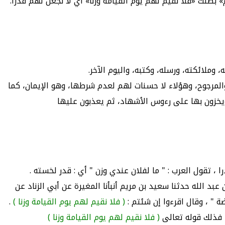
 بطلت «فلا نقيم لهم يوم القيامة وزنا» أي لا نجعل لهم قدرا.
يمان به، وملائكته، ورسله، وكتبه، واليوم الآخر.
لراجح منها والمرجوح، وهؤلاء لا حسنات لهم لعدم شرطها، وهو الإيمان، كما
رون بها، ويخزون بها على رءوس الأشهاد، ثم يعذبون عليها
، تقول العرب : " ما لفلان عندي وزن " أي : قدر لخسته .
د الله حدثنا سعيد بن مريم أنبأنا المغيرة عن أبي الزناد عن
ة " ، وقال اقرءوا إن شئتم :
( فلا نقيم لهم يوم القيامة وزنا )
.
، فذلك قوله تعالى
( فلا نقيم لهم يوم القيامة وزنا )