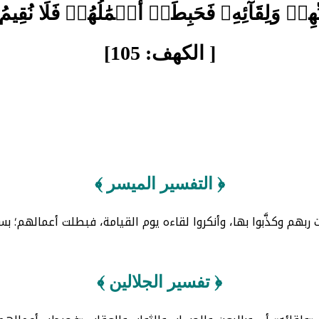
تِ رَبِّهِمۡ وَلِقَآئِهِۦ فَحَبِطَتۡ أَعۡمَٰلُهُمۡ فَلَا ن
[ الكهف: 105]
﴿ التفسير الميسر ﴾
ربهم وكذَّبوا بها، وأنكروا لقاءه يوم القيامة، فبطلت أعمالهم؛ ب
﴿ تفسير الجلالين ﴾