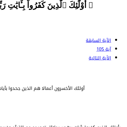
﴿ أُوْلَٰٓئِكَ ٱلَّذِينَ كَفَرُواْ بِـَٔايَٰ
الآية السابقة
آية 105
الآية التالية
أولئك الأخسرون أعمالا هم الذين جحدوا بآيات 