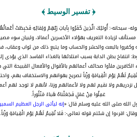
﴿ تفسير الوسيط ﴾
ه- سبحانه-: أُولئِكَ الَّذِينَ كَفَرُوا بِآياتِ رَبِّهِمْ وَلِقائِهِ فَحَبِطَتْ أَعْمالُهُ
مستأنف لزيادة التعريف بهؤلاء الأخسرين أعمالا، ولبيان سوء مصي
 وكفروا بالبعث والحشر والحساب وما يتبع ذلك من ثواب وعقاب، فكانت 
ط: انتفاخ بطن الدابة بسبب امتلائها بالغذاء الفاسد الذي يؤدى إل
لاء الكافرين ملأوا صحائف أعمالهم بالأقوال والأفعال القبيحة ا
ُقِيمُ لَهُمْ يَوْمَ الْقِيامَةِ وَزْناً تصريح بهوانهم والاستخفاف بهم، وا
ل نزدريهم ولا نقيم لهم ولا لأعمالهم وزنا، لأنهم لا توجد لهم أعما
عَمِلُوا مِنْ عَمَلٍ فَجَعَلْناهُ هَباءً مَنْثُوراً.
الله صلى الله عليه وسلم قال: «
إنه ليأتى الرجل العظيم السمين 
وقال: اقرءوا إن شئتم قوله تعالى-: فَلا نُقِيمُ لَهُمْ يَوْمَ الْقِيامَةِ وَزْناً.