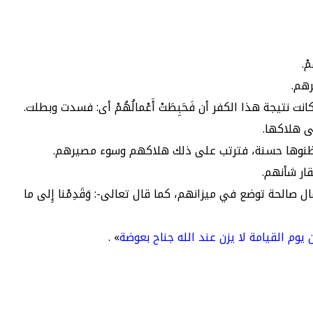
مْ.
رهم.
نتيجة هذا الكفر أن فَحَبِطَتْ أَعْمالُهُمْ أى: فسدت وبطلت.
ى هلاكها.
لتي ظنوها حسنة، فترتب على ذلك هلاكهم وسوء مصيرهم.
حتقار شأنهم.
ل صالحة توضع في ميزانهم، كما قال تعالى-: وَقَدِمْنا إِلى ما
يوم القيامة لا يزن عند الله جناح بعوضة
» .