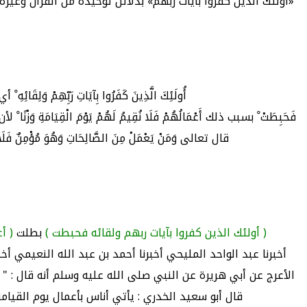
«أولئك الذين كفروا بآيات ربهم» بدلائل توحيده من القرآن وغير
أُولَئِكَ الَّذِينَ كَفَرُوا بِآيَاتِ رَبِّهِمْ
فَحَبِطَتْ ْ بسبب ذلك أَعْمَالُهُمْ فَلَا نُقِيمُ لَهُمْ يَوْمَ الْقِي
قال تعالى وَمَنْ يَعْمَلْ مِنَ الصَّالِحَاتِ وَهُوَ مُ
( أولئك الذين كفروا بآيات ربهم ولقائه فحبطت )
بطلت
( أ
أخبرنا عبد الواحد المليحي أخبرنا أحمد بن عبد الله النعيمي 
الأعرج عن أبي هريرة عن النبي صلى الله عليه وسلم أنه قال : " 
قال أبو سعيد الخدري : يأتي أناس بأعمال يوم القيا