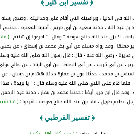
﴿ تفسير ابن كثير ﴾
الله في الدنيا ، وبراهينه التي أقام على وحدانيته ، وصدق رسله ، و
 بن عبد الله ، حدثنا سعيد بن أبي مريم ، أخبرنا المغيرة ، حدثني أ
مة ، لا يزن عند الله جناح بعوضة " وقال : " اقرءوا إن شئتم :
( فلا
 معلقا . وقد رواه مسلم عن أبي بكر محمد بن إسحاق ، عن يحيى بن بك
ي هريرة - رضي الله عنه - قال : قال رسول الله صلى الله عليه وسلم
رير ، عن أبي كريب ، عن أبي الصلت ، عن أبي الزناد ، عن صالح مول
 العباس بن محمد ، حدثنا عون بن عمارة حدثنا هشام بن حسان ، عن وا
ما قام على النبي صلى الله عليه وسلم قال : " يا بريدة ، هذا ممن 
. وقد قال ابن جرير أيضا : حدثنا محمد بن بشار ، حدثنا عبد الرح
رجل عظيم طويل ، فلا يزن عند الله جناح بعوضة ، اقرءوا :
( فلا نقيم
﴿ تفسير القرطبي ﴾
قال ابن عباس :
( يريد كفار أهل مكة )
.