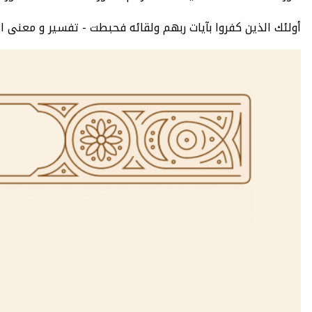
أولئك الذين كفروا بآيات ربهم ولقائه فحبطت - تفسير و معنى الآية 105 من سورة الكهف سبع تفاسير معتمدة - سورة الكهف : عدد الآيات 110 - الصفحة 304 - 