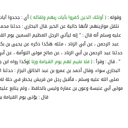
وقوله :
( أولئك الذين كفروا بآيات ربهم ولقائه )
أي : جحدوا آيات 
نثقل موازينهم; لأنها خالية عن الخير .قال البخاري : حدثنا محمد
عليه وسلم أنه قال : " إنه ليأتي الرجل العظيم السمين يوم القيا
عبد الرحمن ، عن أبي الزناد ، مثله .هكذا ذكره عن يحيى بن بكير
حدثنا عبد الرحمن بن أبي الزناد ، عن صالح مولى التوأمة ، عن أب
" . قال : وقرأ :
( فلا نقيم لهم يوم القيامة وزنا )
وكذا رواه ابن ج
البخاري سواء .وقال أحمد بن عمرو بن عبد الخالق البزار : حدثنا
صلى الله عليه وسلم ، فأقبل رجل من قريش يخطر في حلة له . فل
مولى أبي عنبسة وعون بن عمارة وليس بالحافظ ، ولم يتابع عليه 
قال : يؤتى يوم القيامة ب