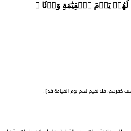
ُقِيمُ لَهُمۡ يَوۡمَ ٱلۡقِيَٰمَةِ وَزۡنٗا ﴾
سبب كفرهم، فلا نقيم لهم يوم القيامة قدرًا.