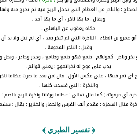
صحاح : والناخر من العظام التي تدخل الريح فيه ثم تخرج منه ولها ن
ويقال : ما بها ناخر ، أي ما بها أحد .
حكاه يعقوب عن الباهلي .
بو عمرو بن العلاء : الناخرة التي لم تنخر بعد ، أي لم تبل ولا بد أن ت
وقيل : الناخر المجوفة .
خر وناخر ; كقولهم : طمع فهو طمع وطامع ، وحذر وحاذر ، وبخل وباخ
يدب على عوج له نخراتعوج : يعني قوائم .
لريح أي تمر فيها ، على عكس الأول ; قال :من بعد ما صرت عظاما نا
والنخرة : التي فسدت كلها .
رة أي مرفوتة ; كما قال تعالى : عظاما ورفاتا ونخرة الريح بالضم :
خرة مثال الهمزة : مقدم أنف الفرس والحمار والخنزير ; يقال : هشم ن
﴿ تفسير الطبري ﴾