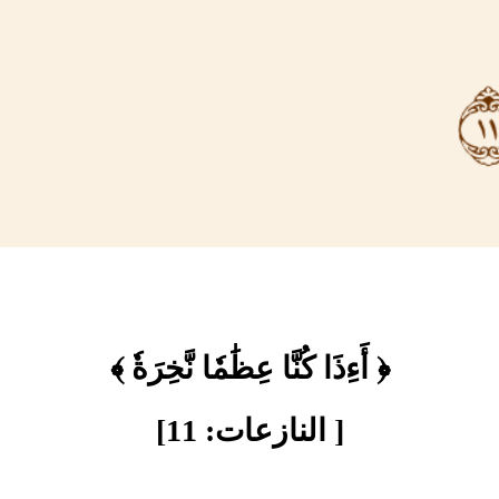
﴿ أَءِذَا كُنَّا عِظَٰمٗا نَّخِرَةٗ ﴾
[ النازعات: 11]