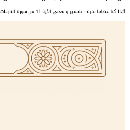
أئذا كنا عظاما نخرة - تفسير و معنى الآية 11 من سورة النازعات سبع تفاسير معتمدة - سورة النازعات : عدد الآيات 46 - الصفحة 583 - الجزء 30.