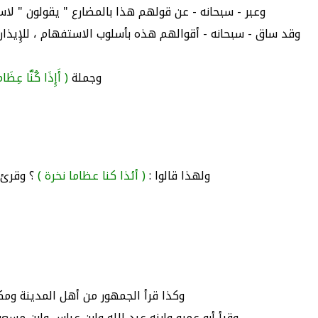
وعبر - سبحانه - عن قولهم هذا بالمضارع " يقولون " لاست
وقد ساق - سبحانه - أقوالهم هذه بأسلوب الاستفهام ، للإِي
وجملة
( أَإِذَا كُنَّا عِظَاما
ولهذا قالوا :
( أئذا كنا عظاما نخرة )
؟ وقرئ :
وكذا قرأ الجمهور من أهل المدينة ومكة و
وقرأ أبو عمرو وابنه عبد الله وابن عباس وابن مسعو