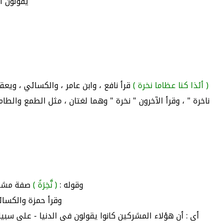
يقولون أي:
( أئذا كنا عظاما نخرة )
قرأ نافع ، وابن عامر ، والكسائي ، ويعقو
ناخرة " ، وقرأ الآخرون " نخرة " وهما لغتان ، مثل الطمع والطامع 
وقوله :
( نَّخِرَةً )
صفة مشتقة 
وقرأ حمزة والكسائى
أى : أن هؤلاء المشركين كانوا يقولون فى الدنيا - على سبيل ا