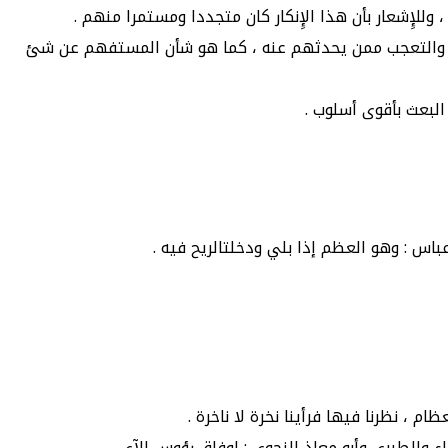
وللإِشعار بأن هذا الإِنكار كان متجددا ومستمرا منهم .
هكم والتعجب ممن يحدثهم عنه ، كما هو شأن المستفهم عن شئ
لبعث بأقوى أسلوب .
 عباس : وهو العظم إذا بلي ودخلتالريح فيه .
م ، نظرنا فيها فرأينا نخرة لا ناخرة .
اء والطبري وأبو معاذ النحوي ; لوفاق رؤوس الآي .