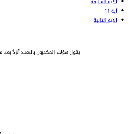
الآية السابقة
آية 11
الآية التالية
يقول هؤلاء المكذبون بالبعث: أنُرَدُّ بعد 