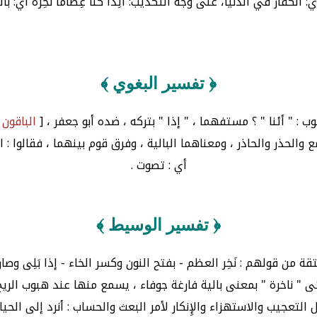
 الكفار في الدنيا، على وجه التكذيب: أَئِذَا كُنَّا عِظَامًا نَخِرَةً أي: بال
﴿ تفسير البغوي ﴾
ب : " أئنا " ؟ مستفهما ، " إذا " بتركه ، ضده أبو جعفر ، [
الباقون
والحذر والحاذر ، ومعناهما البالية ، وفرق قوم بينهما ، فقالوا : الن
أي : تصوت .
﴿ تفسير الوسيط ﴾
من قولهم : نَخِر العظم - بفتح النون وكسر الخاء - إذا بَلِى وص
 " ناخرة " بمعنى بالية فارغة جوفاء ، يسمع منها عند هبوب الريح 
لتعجيب والاستهزاء والإِنكار لأمر البعث والحساب : أنرد إلى الحيا