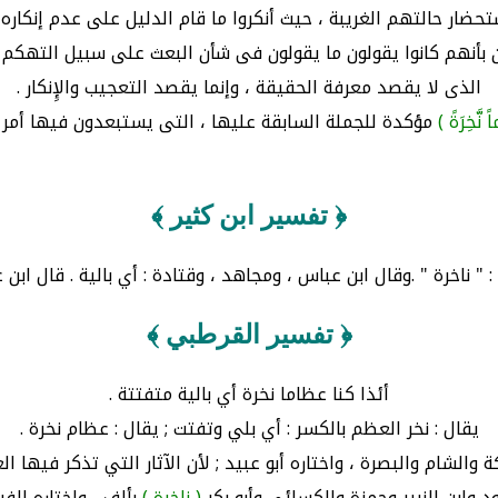
حضار حالتهم الغريبة ، حيث أنكروا ما قام الدليل على عدم إنكاره ، 
ذان بأنهم كانوا يقولون ما يقولون فى شأن البعث على سبيل الت
الذى لا يقصد معرفة الحقيقة ، وإنما يقصد التعجيب والإِنكار .
ً نَّخِرَةً )
مؤكدة للجملة السابقة عليها ، التى يستبعدون فيها أمر ا
﴿ تفسير ابن كثير ﴾
 " ناخرة " .وقال ابن عباس ، ومجاهد ، وقتادة : أي بالية . قال ابن
﴿ تفسير القرطبي ﴾
أئذا كنا عظاما نخرة أي بالية متفتتة .
يقال : نخر العظم بالكسر : أي بلي وتفتت ; يقال : عظام نخرة .
الشام والبصرة ، واختاره أبو عبيد ; لأن الآثار التي تذكر فيها العظا
د وابن الزبير وحمزة والكسائي وأبو بكر
( ناخرة )
بألف ، واختاره الفر