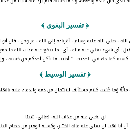
ُ مَالُهُ الذي كان عنده وأطغاه، ولا ما كسبه فلم يرد عنه شيئًا من عذاب
﴿ تفسير البغوي ﴾
الله - صلى الله عليه وسلم - أقرباءه إلى الله - عز وجل - قال أب
يل : أي شيء يغني عنه ماله ، أي : ما يدفع عنه عذاب الله ما ج
ن كسبه كما جاء في الحديث : " أطيب ما يأكل أحدكم من كسبه ، وإ
﴿ تفسير الوسيط ﴾
هُ مالُهُ وَما كَسَبَ كلام مستأنف للانتقال من ذمه والدعاء عليه باله
.
.
لن يغنى عنه من عذاب الله- تعالى- شيئا.
 أن أبا لهب لن يغنى عنه ماله الكثير، وكسبه الوفير من حطام الدنيا