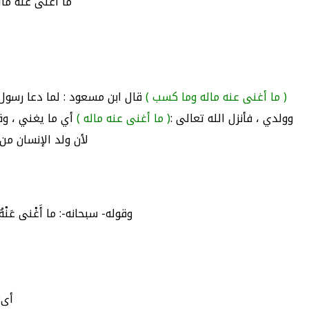
مَا أَغْنَى عَنْه
( ما أغنى عنه ماله وما كسب )
قال ابن مسعود : لما دعا رسول 
وولدي ، فأنزل الله تعالى :
( ما أغنى عنه ماله )
أي ما يغني ، وق
لأن ولد الإنسان م
وقوله- سبحانه-: ما أَغْنى عَنْ
أى: