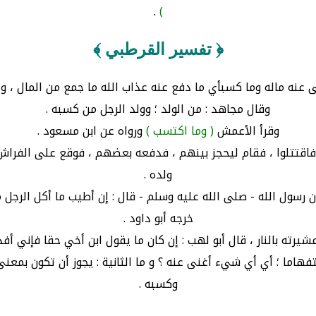
.
)
﴿ تفسير القرطبي ﴾
ى عنه ماله وما كسبأي ما دفع عنه عذاب الله ما جمع من المال ، و
وقال مجاهد : من الولد ؛ وولد الرجل من كسبه .
وقرأ الأعمش
( وما اكتسب )
ورواه عن ابن مسعود .
 فاقتتلوا ، فقام ليحجز بينهم ، فدفعه بعضهم ، فوقع على الفرا
ولده .
 رسول الله - صلى الله عليه وسلم - قال : إن أطيب ما أكل الرجل
خرجه أبو داود .
عشيرته بالنار ، قال أبو لهب : إن كان ما يقول ابن أخي حقا فإني 
ستفهاما ؛ أي أي شيء أغنى عنه ؟ و ما الثانية : يجوز أن تكون بمعن
وكسبه .