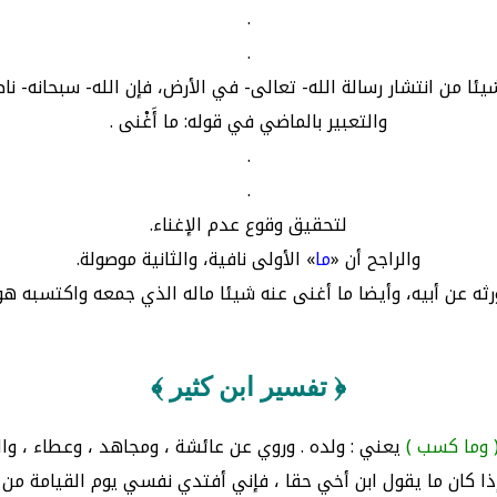
.
.
ئا من انتشار رسالة الله- تعالى- في الأرض، فإن الله- سبحانه- نا
والتعبير بالماضي في قوله: ما أَغْنى .
.
.
لتحقيق وقوع عدم الإغناء.
والراجح أن «
ما
» الأولى نافية، والثانية موصولة.
رثه عن أبيه، وأيضا ما أغنى عنه شيئا ماله الذي جمعه واكتسبه ه
﴿ تفسير ابن كثير ﴾
 وما كسب )
يعني : ولده . وروي عن عائشة ، ومجاهد ، وعطاء ، وال
إذا كان ما يقول ابن أخي حقا ، فإني أفتدي نفسي يوم القيامة من ا