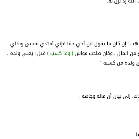
 الله إذ نزل به،
و لهب : إن كان ما يقول ابن أخي حقا فإني أفتدي نفسي ومالي
مع من المال ، وكان صاحب مواش
( وما كسب )
قيل : يعني ولده ،
ن ولده من كسبه "
لاك، إلى بيان أن ماله وجاهه .
 .