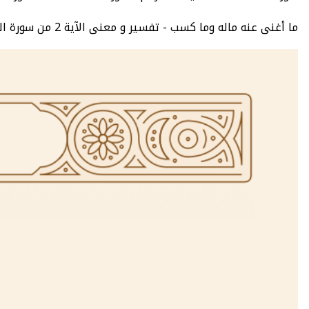
ما أغنى عنه ماله وما كسب - تفسير و معنى الآية 2 من سورة المسد سبع تفاسير معتمدة - سورة المسد : عدد الآيات 5 - الصفحة 603 - الجزء 30.