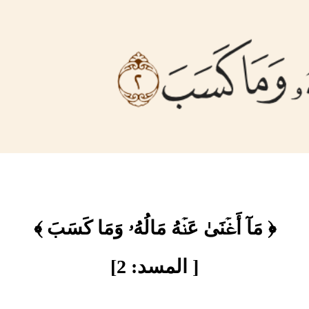
﴿ مَآ أَغۡنَىٰ عَنۡهُ مَالُهُۥ وَمَا كَسَبَ ﴾
[ المسد: 2]