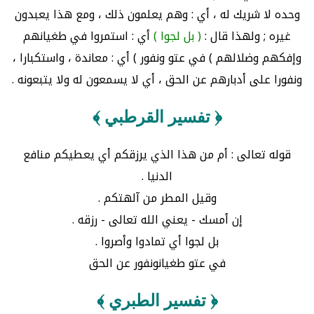
وحده لا شريك له ، أي : وهم يعلمون ذلك ، ومع هذا يعبدون
غيره ; ولهذا قال :
( بل لجوا )
أي : استمروا في طغيانهم
وإفكهم وضلالهم ) في عتو ونفور ) أي : معاندة ، واستكبارا ،
ونفورا على أدبارهم عن الحق ، أي لا يسمعون له ولا يتبعونه .
﴿ تفسير القرطبي ﴾
قوله تعالى : أم من هذا الذي يرزقكم أي يعطيكم منافع
الدنيا .
وقيل المطر من آلهتكم .
إن أمسك - يعني الله تعالى - رزقه .
بل لجوا أي تمادوا وأصروا .
في عتو طغيانونفور عن الحق
﴿ تفسير الطبري ﴾