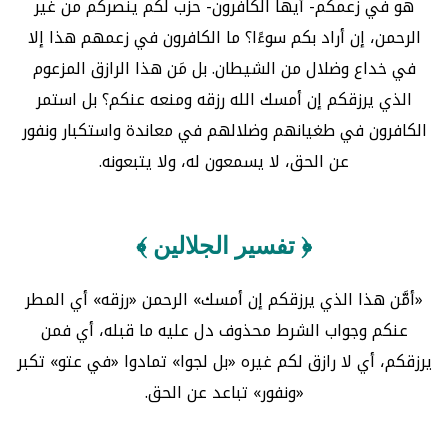
هو في زعمكم- أيها الكافرون- حزب لكم ينصركم من غير
الرحمن، إن أراد بكم سوءًا؟ ما الكافرون في زعمهم هذا إلا
في خداع وضلال من الشيطان. بل مَن هذا الرازق المزعوم
الذي يرزقكم إن أمسك الله رزقه ومنعه عنكم؟ بل استمر
الكافرون في طغيانهم وضلالهم في معاندة واستكبار ونفور
عن الحق، لا يسمعون له، ولا يتبعونه.
﴿ تفسير الجلالين ﴾
«أمَّن هذا الذي يرزقكم إن أمسك» الرحمن «رزقه» أي المطر
عنكم وجواب الشرط محذوف دل عليه ما قبله، أي فمن
يرزقكم، أي لا رازق لكم غيره «بل لجوا» تمادوا «في عتو» تكبر
«ونفور» تباعد عن الحق.