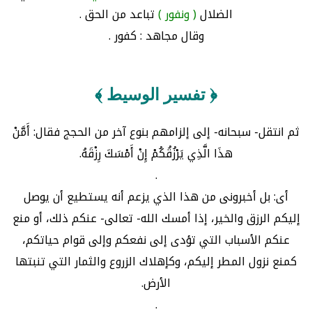
الضلال
( ونفور )
تباعد من الحق .
وقال مجاهد : كفور .
﴿ تفسير الوسيط ﴾
ثم انتقل- سبحانه- إلى إلزامهم بنوع آخر من الحجج فقال: أَمَّنْ
هذَا الَّذِي يَرْزُقُكُمْ إِنْ أَمْسَكَ رِزْقَهُ.
.
أى: بل أخبرونى من هذا الذي يزعم أنه يستطيع أن يوصل
إليكم الرزق والخير، إذا أمسك الله- تعالى- عنكم ذلك، أو منع
عنكم الأسباب التي تؤدى إلى نفعكم وإلى قوام حياتكم،
كمنع نزول المطر إليكم، وكإهلاك الزروع والثمار التي تنبتها
الأرض.
.