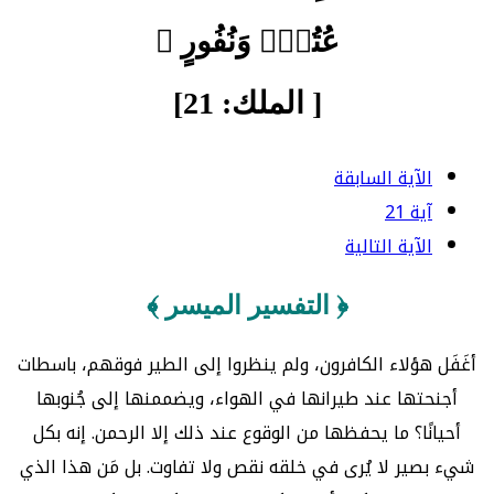
عُتُوّٖ وَنُفُورٍ ﴾
[ الملك: 21]
الآية السابقة
آية 21
الآية التالية
﴿ التفسير الميسر ﴾
أغَفَل هؤلاء الكافرون، ولم ينظروا إلى الطير فوقهم، باسطات
أجنحتها عند طيرانها في الهواء، ويضممنها إلى جُنوبها
أحيانًا؟ ما يحفظها من الوقوع عند ذلك إلا الرحمن. إنه بكل
شيء بصير لا يُرى في خلقه نقص ولا تفاوت. بل مَن هذا الذي