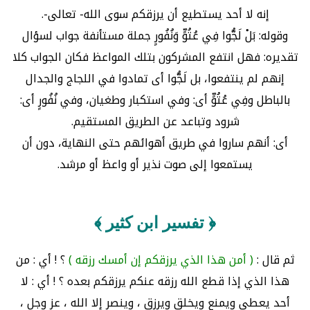
إنه لا أحد يستطيع أن يرزقكم سوى الله- تعالى-.
وقوله: بَلْ لَجُّوا فِي عُتُوٍّ وَنُفُورٍ جملة مستأنفة جواب لسؤال
تقديره: فهل انتفع المشركون بتلك المواعظ فكان الجواب كلا
إنهم لم ينتفعوا، بل لَجُّوا أى تمادوا في اللجاج والجدال
بالباطل وفِي عُتُوٍّ أى: وفي استكبار وطغيان، وفي نُفُورٍ أى:
شرود وتباعد عن الطريق المستقيم.
أى: أنهم ساروا في طريق أهوائهم حتى النهاية، دون أن
يستمعوا إلى صوت نذير أو واعظ أو مرشد.
﴿ تفسير ابن كثير ﴾
ثم قال :
( أمن هذا الذي يرزقكم إن أمسك رزقه )
؟ ! أي : من
هذا الذي إذا قطع الله رزقه عنكم يرزقكم بعده ؟ ! أي : لا
أحد يعطي ويمنع ويخلق ويرزق ، وينصر إلا الله ، عز وجل ،