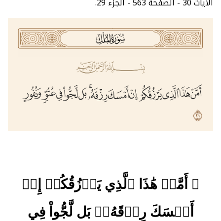
الآيات 30 - الصفحة 563 - الجزء 29.
﴿ أَمَّنۡ هَٰذَا ٱلَّذِي يَرۡزُقُكُمۡ إِنۡ
أَمۡسَكَ رِزۡقَهُۥۚ بَل لَّجُّواْ فِي