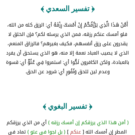
﴿ تفسير السعدي ﴾
أَمَّنْ هَذَا الَّذِي يَرْزُقُكُمْ إِنْ أَمْسَكَ رِزْقَهُ أي: الرزق كله من الله،
فلو أمسك عنكم رزقه، فمن الذي يرسله لكم؟ فإن الخلق لا
يقدرون على رزق أنفسهم، فكيف بغيرهم؟ فالرزاق المنعم،
الذي لا يصيب العباد نعمة إلا منه، هو الذي يستحق أن يفرد
بالعبادة، ولكن الكافرون لَجُّوا أي: استمروا فِي عُتُوٍّ أي: قسوة
وعدم لين للحق وَنُفُورٍ أي: شرود عن الحق.
﴿ تفسير البغوي ﴾
( أمن هذا الذي يرزقكم إن أمسك رزقه )
أي من الذي يرزقكم
المطر إن أمسك الله [
عنكم
]
( بل لجوا في عتو )
تماد في