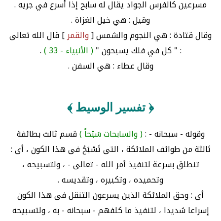
مسرعين كالفرس الجواد يقال له سابح إذا أسرع في جريه .
وقيل : هي خيل الغزاة .
وقال قتادة : هي النجوم والشمس [
والقمر
] قال الله تعالى
: " كل في فلك يسبحون "
( الأنبياء - 33 )
.
وقال عطاء : هي السفن .
﴿ تفسير الوسيط ﴾
وقوله - سبحانه - :
( والسابحات سَبْحاً )
قسم ثالث بطائفة
ثالثة من طوائف الملائكة ، التى تَسْبَحُ فى هذا الكون ، أى :
تنطلق بسرعة لتنفيذ أمر الله - تعالى - ، ولتسبيحه ،
وتحميده ، وتكبيره ، وتقديسه .
أى : وحق الملائكة الذين يسرعون التنقل فى هذا الكون
إسراعا شديدا ، لتنفيذ ما كلفهم - سبحانه - به ، ولتسبيحه