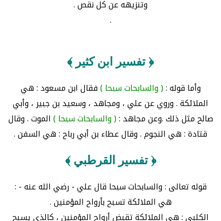
وتنزيهه عن كل نقص .
.
﴿ تفسير ابن كثير ﴾
وأما قوله :
( والسابحات سبحا )
فقال ابن مسعود : هي
الملائكة . وروي عن علي ، ومجاهد ، وسعيد بن جبير ، وأبي
صالح مثل ذلك .وعن مجاهد :
( والسابحات سبحا )
الموت . وقال
قتادة : هي النجوم . وقال عطاء بن أبي رباح : هي السفن .
﴿ تفسير القرطبي ﴾
قوله تعالى : والسابحات سبحا قال علي - رضي الله عنه - :
هي الملائكة تسبح بأرواح المؤمنين .
الكلبي : هي الملائكة تقبض أرواح المؤمنين ، كالذي يسبح