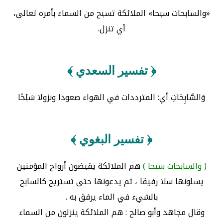
«والسابحات سبحا» الملائكة تسبح من السماء بأمره تعالى،
أي تنزل.
﴿ تفسير السعدي ﴾
وَالسَّابِحَاتِ أي: المترددات في الهواء صعودا ونزولا سَبْحًا
﴿ تفسير البغوي ﴾
( والسابحات سبحا )
هم الملائكة يقبضون أرواح المؤمنين
يسلونها سلا رفيقا ، ثم يدعونها حتى تستريح كالسابح
بالشيء في الماء يرفق به .
وقال مجاهد وأبو صالح : هم الملائكة ينزلون من السماء