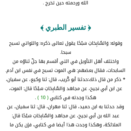
الله ورحمته حين تخرج .
﴿ تفسير الطبري ﴾
وقوله: وَالسَّابِحَاتِ سَبْحًا يقول تعالى ذكره: واللواتي تسبح
سبحا.
واختلف أهل التأويل في التي أقسم بها جلّ ثناؤه من
السابحات، فقال بعضهم: هي الموت تسبح في نفس ابن آدم.
* ذكر من قال ذلك:حدثنا أبو كُريب، قال: ثنا وكيع، عن سفيان،
عن ابن أبي نجيح، عن مجاهد وَالسَّابِحَاتِ سَبْحًا قال: الموت،
هكذا وجدته في كتابي
( 10 )
.
وقد حدثنا به ابن حميد، قال: ثنا مهران، قال: ثنا سفيان، عن
عبد الله بن أبي نجيح، عن مجاهد وَالسَّابِحَاتِ سَبْحًا قال:
الملائكة، وهكذا وجدت هذا أيضا في كتابي، فإن يكن ما