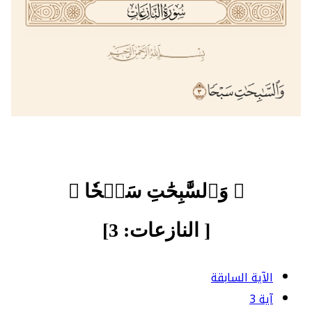
﴿ وَٱلسَّٰبِحَٰتِ سَبۡحٗا ﴾
[ النازعات: 3]
الآية السابقة
آية 3