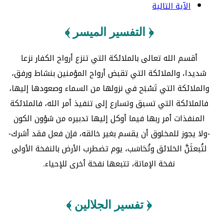
الآية التالية
﴿ التفسير الميسر ﴾
أقسم الله تعالى بالملائكة التي تنزع أرواح الكفار نزعا
شديدا، والملائكة التي تقبض أرواح المؤمنين بنشاط ورفق،
والملائكة التي تَسْبَح في نزولها من السماء وصعودها إليها،
فالملائكة التي تسبق وتسارع إلى تنفيذ أمر الله، فالملائكة
المنفذات أمر ربها فيما أوكل إليها تدبيره من شؤون الكون
-ولا يجوز للمخلوق أن يقسم بغير خالقه، فإن فعل فقد أشرك-
لتُبعثَنَّ الخلائق وتُحَاسَب، يوم تضطرب الأرض بالنفخة الأولى
نفخة الإماتة، تتبعها نفخة أخرى للإحياء.
﴿ تفسير الجلالين ﴾