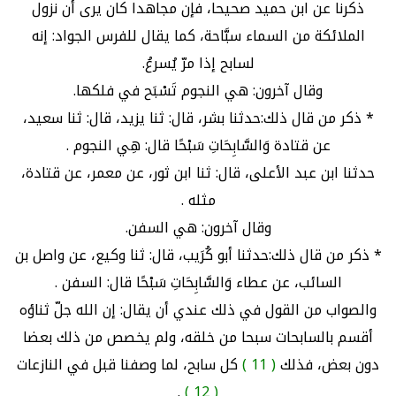
ذكرنا عن ابن حميد صحيحا، فإن مجاهدا كان يرى أن نزول
الملائكة من السماء سبَّاحة، كما يقال للفرس الجواد: إنه
لسابح إذا مرّ يُسرعُ.
وقال آخرون: هي النجوم تَسْبَح في فلكها.
* ذكر من قال ذلك:حدثنا بشر، قال: ثنا يزيد، قال: ثنا سعيد،
عن قتادة وَالسَّابِحَاتِ سَبْحًا قال: هِي النجوم .
حدثنا ابن عبد الأعلى، قال: ثنا ابن ثور، عن معمر، عن قتادة،
مثله .
وقال آخرون: هي السفن.
* ذكر من قال ذلك:حدثنا أبو كُرَيب، قال: ثنا وكيع، عن واصل بن
السائب، عن عطاء وَالسَّابِحَاتِ سَبْحًا قال: السفن .
والصواب من القول في ذلك عندي أن يقال: إن الله جلّ ثناؤه
أقسم بالسابحات سبحا من خلقه، ولم يخصص من ذلك بعضا
دون بعض، فذلك
( 11 )
كل سابح، لما وصفنا قبل في النازعات
.
( 12 )