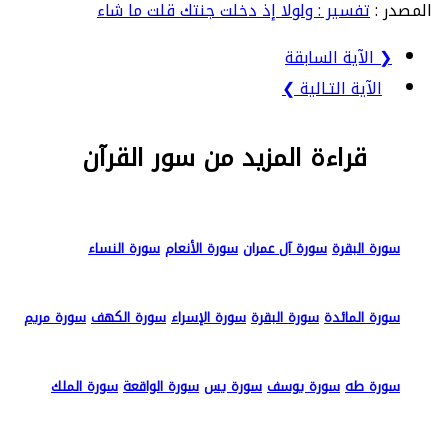
المصدر :
تفسير : ولولا إذ دخلت جنتك قلت ما شاء
❮ الآية السابقة
الآية التـالية ❯
قراءة المزيد من سور القرآن
سورة البقرة
سورة آل عمران
سورة الأنعام
سورة النساء
سورة المائدة
سورة البقرة
سورة الإسراء
سورة الكهف
سورة مريم
سورة طه
سورة يوسف
سورة يس
سورة الواقعة
سورة الملك