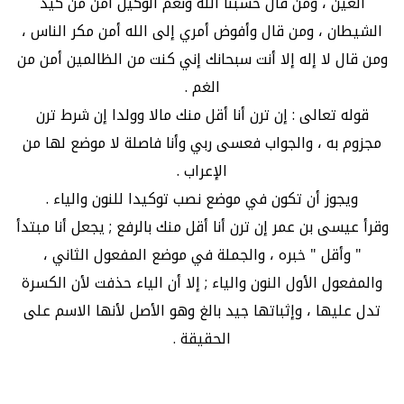
العين ، ومن قال حسبنا الله ونعم الوكيل أمن من كيد
الشيطان ، ومن قال وأفوض أمري إلى الله أمن مكر الناس ،
ومن قال لا إله إلا أنت سبحانك إني كنت من الظالمين أمن من
الغم .
قوله تعالى : إن ترن أنا أقل منك مالا وولدا إن شرط ترن
مجزوم به ، والجواب فعسى ربي وأنا فاصلة لا موضع لها من
الإعراب .
ويجوز أن تكون في موضع نصب توكيدا للنون والياء .
وقرأ عيسى بن عمر إن ترن أنا أقل منك بالرفع ; يجعل أنا مبتدأ
" وأقل " خبره ، والجملة في موضع المفعول الثاني ،
والمفعول الأول النون والياء ; إلا أن الياء حذفت لأن الكسرة
تدل عليها ، وإثباتها جيد بالغ وهو الأصل لأنها الاسم على
الحقيقة .