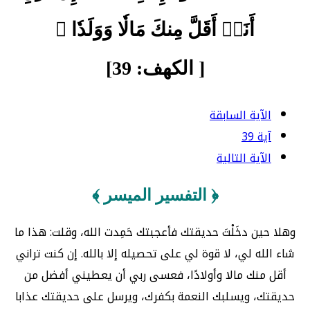
أَنَا۠ أَقَلَّ مِنكَ مَالٗا وَوَلَدٗا ﴾
[ الكهف: 39]
الآية السابقة
آية 39
الآية التالية
﴿ التفسير الميسر ﴾
وهلا حين دخَلْتَ حديقتك فأعجبتك حَمِدت الله، وقلت: هذا ما
شاء الله لي، لا قوة لي على تحصيله إلا بالله. إن كنت تراني
أقل منك مالا وأولادًا، فعسى ربي أن يعطيني أفضل من
حديقتك، ويسلبك النعمة بكفرك، ويرسل على حديقتك عذابا