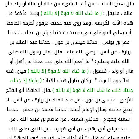
قال بعض السلف : من أعجبه شيء من حاله أو ماله أو ولده أو
ماله ، فليقل :
( ما شاء الله لا قوة إلا بالله )
وهذا مأخوذ من
هذه الآية الكريمة . وقد روي فيه حديث مرفوع أخرجه الحافظ
أبو يعلى الموصلي في مسنده :حدثنا جراح بن مخلد ، حدثنا
عمر بن يونس ، حدثنا عيسى بن عون ، حدثنا عبد الملك بن
زرارة ، عن أنس - رضي الله عنه - قال : قال رسول الله صلى
الله عليه وسلم : " ما أنعم الله على عبد نعمة من أهل أو
مال أو ولد ، فيقول :
( ما شاء الله لا قوة إلا بالله )
فيرى فيه
آفة دون الموت " . وكان يتأول هذه الآية :
( ولولا إذ دخلت
جنتك قلت ما شاء الله لا قوة إلا بالله )
.قال الحافظ أبو الفتح
الأزدي : عيسى بن عون ، عن عبد الملك بن زرارة ، عن أنس : لا
يصح حديثه .وقال الإمام أحمد : حدثنا محمد بن جعفر ، حدثنا
شعبة وحجاج ، حدثني شعبة ، عن عاصم بن عبيد الله ، عن
عبيد مولى أبي رهم ، عن أبي هريرة ، عن النبي صلى الله
عليه وسلم أنه قال : " ألا أدلك على كنز من كنوز الجنة ؟ لا