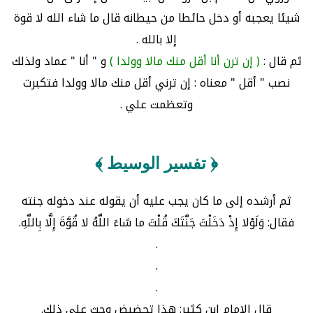
شيئا يعجبه أو دخل حائطا من حيطانه قال ما شاء الله لا قوة
إلا بالله .
ثم قال :
( إن ترن أنا أقل منك مالا وولدا )
و " أنا " عماد ولذلك
نصب " أقل " معناه : إن ترني أقل منك مالا وولدا فتكبرت
وتعظمت علي .
﴿ تفسير الوسيط ﴾
ثم أرشده إلى ما كان يجب عليه أن يقوله عند دخوله جنته
فقال: وَلَوْلا إِذْ دَخَلْتَ جَنَّتَكَ قُلْتَ ما شاءَ اللَّهُ لا قُوَّةَ إِلَّا بِاللَّهِ.
.
.
.
قال الإمام ابن كثير: هذا تحضيض وحث على ذلك.