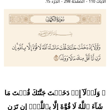
الآيات 110 - الصفحة 298 - الجزء 15.
﴿ وَلَوۡلَآ إِذۡ دَخَلۡتَ جَنَّتَكَ قُلۡتَ مَا
شَآءَ ٱللَّهُ لَا قُوَّةَ إِلَّا بِٱللَّهِۚ إِن تَرَنِ