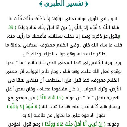
﴿ تفسير الطبري ﴾
القول في تأويل قوله تعالى : وَلَوْلا إِذْ دَخَلْتَ جَنَّتَكَ قُلْتَ مَا
شَاءَ اللَّهُ لا قُوَّةَ إِلا بِاللَّهِ إِنْ تَرَنِ أَنَا أَقَلَّ مِنْكَ مَالا وَوَلَدًا
( 39
)
يقول عز ذكره: وهلا إذ دخلت بستانك، فأعجبك ما رأيت منه،
قلت ما شاء الله كان ، وفي الكلام محذوف استغني بدلالة ما
ظهر عليه منه، وهو جواب الجزاء، وذلك كان.
وإذا وجه الكلام إلى هذا المعنى الذي قلنا كانت " ما " نصبا
بوقوع فعل الله عليه، وهو شاء ، وجاز طرح الجواب، لأن معنى
الكلام معروف، كما قيل: فإن استطعت أن تبتغي نفقا في
الأرض، وترك الجواب، إذ كان مفهوما معناه ، وكان بعض أهل
العربية يقول " ما " من قوله:
( مَا شَاءَ اللَّهُ )
في موضع رفع
بإضمار هو، كأنه قيل: قلت هو ما شاء الله
( لا قُوَّةَ إِلا بِاللَّهِ )
يقول: لا قوة على ما نحاول من طاعته إلا به.
وقوله:
( إِنْ تَرَنِي أَنَا أَقَلَّ مِنْكَ مَالا وَوَلَدًا )
وهو قول المؤمن