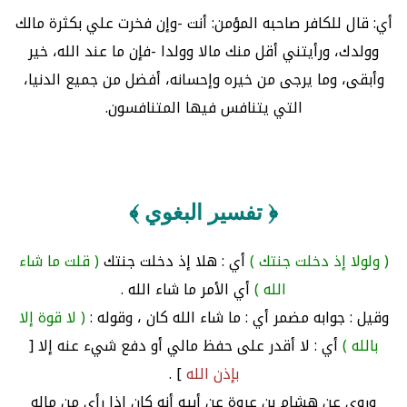
أي: قال للكافر صاحبه المؤمن: أنت -وإن فخرت علي بكثرة مالك
وولدك، ورأيتني أقل منك مالا وولدا -فإن ما عند الله، خير
وأبقى، وما يرجى من خيره وإحسانه، أفضل من جميع الدنيا،
التي يتنافس فيها المتنافسون.
﴿ تفسير البغوي ﴾
( ولولا إذ دخلت جنتك )
أي : هلا إذ دخلت جنتك
( قلت ما شاء
الله )
أي الأمر ما شاء الله .
وقيل : جوابه مضمر أي : ما شاء الله كان ، وقوله :
( لا قوة إلا
بالله )
أي : لا أقدر على حفظ مالي أو دفع شيء عنه إلا [
بإذن الله
] .
وروي عن هشام بن عروة عن أبيه أنه كان إذا رأى من ماله