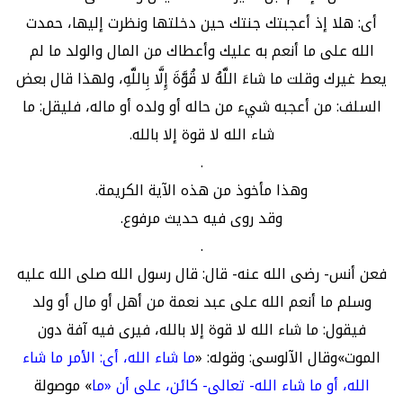
أى: هلا إذ أعجبتك جنتك حين دخلتها ونظرت إليها، حمدت
الله على ما أنعم به عليك وأعطاك من المال والولد ما لم
يعط غيرك وقلت ما شاءَ اللَّهُ لا قُوَّةَ إِلَّا بِاللَّهِ، ولهذا قال بعض
السلف: من أعجبه شيء من حاله أو ولده أو ماله، فليقل: ما
شاء الله لا قوة إلا بالله.
.
وهذا مأخوذ من هذه الآية الكريمة.
وقد روى فيه حديث مرفوع.
.
فعن أنس- رضى الله عنه- قال: قال رسول الله صلى الله عليه
وسلم ما أنعم الله على عبد نعمة من أهل أو مال أو ولد
فيقول: ما شاء الله لا قوة إلا بالله، فيرى فيه آفة دون
الموت»وقال الآلوسى: وقوله: «
ما شاء الله، أى: الأمر ما شاء
الله، أو ما شاء الله- تعالى- كائن، على أن «ما
» موصولة