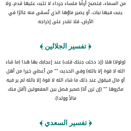
من السماء، فتصبح أرضًا ملساء جرداء لا تثبت عليها قدم، ولا
ينبت فيها نبات، أو يصير ماؤها الذي تُسقى منه غائرًا في
الأرض، فلا تقدر على إخراجه.
﴿ تفسير الجلالين ﴾
(ولولا) هلا (إذ دخلت جنتك قلت) عند إعجابك بها هذا (ما شاء
الله لا قوة إلا بالله) وفي الحديث "" من أعطي خيرا من أهل
أو مال فيقول عند ذلك ما شاء الله لا قوة إلا بالله لم ير فيه
مكروها "" (إن ترن أنا) ضمير فصل بين المفعولين (أقل منك
مالاً وولدا).
﴿ تفسير السعدي ﴾