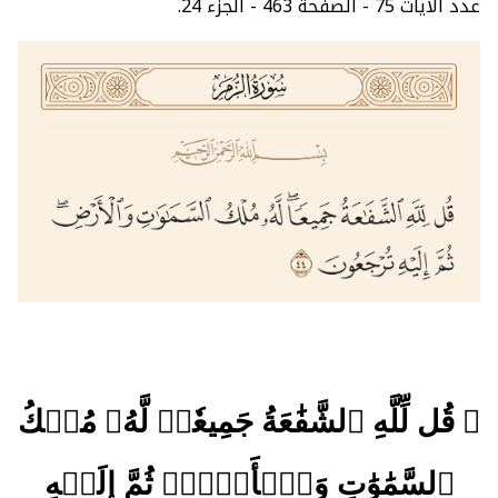
عدد الآيات 75 - الصفحة 463 - الجزء 24.
﴿ قُل لِّلَّهِ ٱلشَّفَٰعَةُ جَمِيعٗاۖ لَّهُۥ مُلۡكُ
ٱلسَّمَٰوَٰتِ وَٱلۡأَرۡضِۖ ثُمَّ إِلَيۡهِ