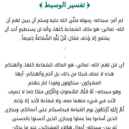
﴿ تفسير الوسيط ﴾
ثم أمر- سبحانه- رسوله صلّى الله عليه وسلم أن يبين لهم أن
الله- تعالى- هو مالك الشفاعة كلها، وأنه لن يستطيع أحد أن
يشفع إلا بإذنه، فقال: قُلْ لِلَّهِ الشَّفاعَةُ جَمِيعاً .
.
.
أى: قل لهم: الله- تعالى- هو المالك للشفاعة كلها، وآلهتكم
هذه لا تملك شيئا من ذلك، بل أنتم وآلهتكم- أيها
المشركون- ستكونون وقودا لنار جهنم.
وهو سبحانه-: لَهُ مُلْكُ السَّماواتِ وَالْأَرْضِ ملكا تاما لا تصرف
لأحد في شيء منهما معه، ولا شفاعة لأحد إلا بإذنه.
ثُمَّ إِلَيْهِ تُرْجَعُونَ يوم القيامة فيحاسبكم على أعمالكم، ويجازى
الذين أساءوا بما عملوا ويجازى الذين أحسنوا بالحسنى.
ثم بين- سبحانه- أحوال هؤلاء المشركين، عند ما يذكر-