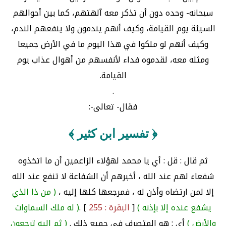
سبحانه- وحده دون أن تذكر معه آلهتهم، كما بين أحوالهم
السيئة يوم القيامة، وكيف أنهم يندمون ولا ينفعهم الندم،
وكيف أنهم لو ملكوا في هذا اليوم ما في الأرض جميعا
ومثله معه، لقدموه فداء لأنفسهم من أهوال عذاب يوم
القيامة.
.
فقال- تعالى-:
﴿ تفسير ابن كثير ﴾
ثم قال : قل : أي يا محمد لهؤلاء الزاعمين أن ما اتخذوه
شفعاء لهم عند الله ، أخبرهم أن الشفاعة لا تنفع عند الله
إلا لمن ارتضاه وأذن له ، فمرجعها كلها إليه ،
( من ذا الذي
يشفع عنده إلا بإذنه )
[
البقرة : 255
] .
( له ملك السماوات
والأرض )
أي : هو المتصرف في جميع ذلك .
( ثم إليه ترجعون