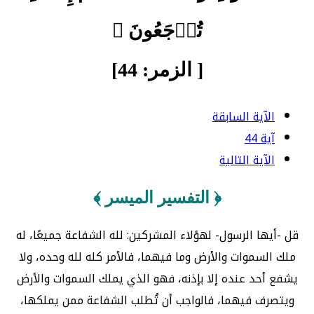
تُرۡجَعُونَ ﴾
[ الزمر: 44]
الآية السابقة
آية 44
الآية التالية
﴿ التفسير الميسر ﴾
قل -أيها الرسول- لهؤلاء المشركين: لله الشفاعة جميعًا، له
ملك السموات والأرض وما فيهما، فالأمر كله لله وحده، ولا
يشفع أحد عنده إلا بإذنه، فهو الذي يملك السموات والأرض
ويتصرف فيهما، فالواجب أن تُطلب الشفاعة ممن يملكها،