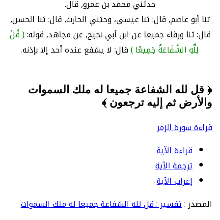
حدثني محمد بن عمرو, قال.
ثنا أبو عاصم, قال: ثنا عيسى، وحثني الحارث, قال: ثنا الحسن,
قال: ثنا ورقاء جميعا عن ابن أبي نجيح, عن مجاهد, قوله:
( قُلْ
لِلَّهِ الشَّفَاعَةُ جَمِيعًا )
قال: لا يشفع عنده أحد إلا بإذنه.
﴿ قل لله الشفاعة جميعا له ملك السموات
والأرض ثم إليه ترجعون ﴾
قراءة سورة الزمر
قراءة الآية
ترجمة الآية
إعراب الآية
المصدر :
تفسير : قل لله الشفاعة جميعا له ملك السموات