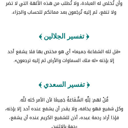
وأن تُخلص له العبادة، ولا تُطلب من هذه الآلهة التي لا تضر
ولا تنفع، ثم إليه تُرجَعون بعد مماتكم للحساب والجزاء.
﴿ تفسير الجلالين ﴾
«قل لله الشفاعة جميعا» أي هو مختص بها فلا يشفع أحد
إلا بإذنه «له ملك السماوات والأرض ثم إليه ترجعون».
﴿ تفسير السعدي ﴾
قُلْ لهم: لِلَّهِ الشَّفَاعَةُ جَمِيعًا لأن الأمر كله للّه.
وكل شفيع فهو يخافه، ولا يقدر أن يشفع عنده أحد إلا بإذنه،
فإذا أراد رحمة عبده، أذن للشفيع الكريم عنده أن يشفع،
رحمة بالاثنين.