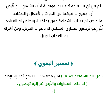
ثم قرر أن الشفاعة كلها له بقوله لَهُ مُلْكُ السَّمَاوَاتِ وَالْأَرْضِ
أي: جميع ما فيهما من الذوات والأفعال والصفات.
فالواجب أن تطلب الشفاعة ممن يملكها، وتخلص له العبادة.
ثُمَّ إِلَيْهِ تُرْجَعُونَ فيجازي المخلص له بالثواب الجزيل، ومن أشرك
به بالعذاب الوبيل.
﴿ تفسير البغوي ﴾
( قل لله الشفاعة جميعا )
قال مجاهد : لا يشفع أحد إلا بإذنه
،
( له ملك السماوات والأرض ثم إليه ترجعون .
.
)