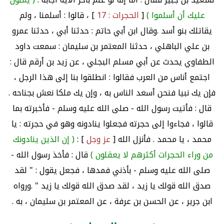
عليك أن أسلموا )
[
الحجرات : 17
] ، قالوا : أسلمنا ، ولم
يقاتلك بنو أسد .وقال ابن أبي حاتم : حدثنا أبي ، حدثنا عمرو
بن علي الباهلي ، حدثنا المعتمر بن سليمان : سمعت داود
الطفاوي يحدث عن أبي مسلم البجلي ، عن زيد بن أرقم قال :
اجتمع أناس من العرب فقالوا : انطلقوا بنا إلى هذا الرجل ،
فإن يك نبيا فنحن أسعد الناس به ، وإن يك ملكا نعش بجناحه .
قال : فأتيت رسول الله - صلى الله عليه وسلم - فأخبرته بما
قالوا ، فجاءوا إلى حجرته فجعلوا ينادونه وهو في حجرته : يا
محمد ، يا محمد . فأنزل الله [
عز وجل
] :
( إن الذين ينادونك
من وراء الحجرات أكثرهم لا يعقلون )
قال : فأخذ رسول الله -
صلى الله عليه وسلم - بأذني فمدها ، فجعل يقول : " لقد
صدق الله قولك يا زيد ، لقد صدق الله قولك يا زيد " .ورواه
ابن جرير ، عن الحسن بن عرفة ، عن المعتمر بن سليمان ، به .