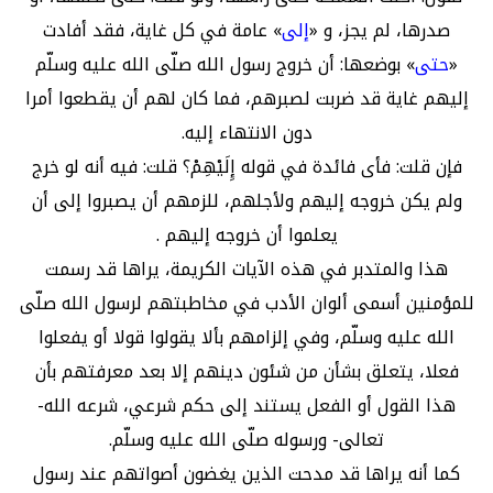
صدرها، لم يجز، و «
إلى
» عامة في كل غاية، فقد أفادت
«
حتى
» بوضعها: أن خروج رسول الله صلّى الله عليه وسلّم
إليهم غاية قد ضربت لصبرهم، فما كان لهم أن يقطعوا أمرا
دون الانتهاء إليه.
فإن قلت: فأى فائدة في قوله إِلَيْهِمْ؟ قلت: فيه أنه لو خرج
ولم يكن خروجه إليهم ولأجلهم، للزمهم أن يصبروا إلى أن
يعلموا أن خروجه إليهم .
هذا والمتدبر في هذه الآيات الكريمة، يراها قد رسمت
للمؤمنين أسمى ألوان الأدب في مخاطبتهم لرسول الله صلّى
الله عليه وسلّم، وفي إلزامهم بألا يقولوا قولا أو يفعلوا
فعلا، يتعلق بشأن من شئون دينهم إلا بعد معرفتهم بأن
هذا القول أو الفعل يستند إلى حكم شرعي، شرعه الله-
تعالى- ورسوله صلّى الله عليه وسلّم.
كما أنه يراها قد مدحت الذين يغضون أصواتهم عند رسول