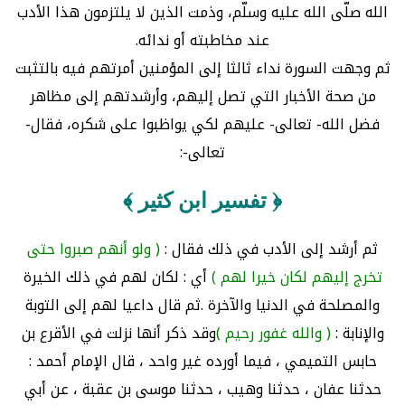
الله صلّى الله عليه وسلّم، وذمت الذين لا يلتزمون هذا الأدب
عند مخاطبته أو ندائه.
ثم وجهت السورة نداء ثالثا إلى المؤمنين أمرتهم فيه بالتثبت
من صحة الأخبار التي تصل إليهم، وأرشدتهم إلى مظاهر
فضل الله- تعالى- عليهم لكي يواظبوا على شكره، فقال-
تعالى-:
﴿ تفسير ابن كثير ﴾
ثم أرشد إلى الأدب في ذلك فقال :
( ولو أنهم صبروا حتى
تخرج إليهم لكان خيرا لهم )
أي : لكان لهم في ذلك الخيرة
والمصلحة في الدنيا والآخرة .ثم قال داعيا لهم إلى التوبة
والإنابة :
( والله غفور رحيم )
وقد ذكر أنها نزلت في الأقرع بن
حابس التميمي ، فيما أورده غير واحد ، قال الإمام أحمد :
حدثنا عفان ، حدثنا وهيب ، حدثنا موسى بن عقبة ، عن أبي