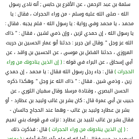
سلمة بن عبد الرحمن ، عن الأقرع بن حابس ; أنه نادى رسول
الله - صلى الله عليه وسلم - من وراء الحجرات ، فقال : يا
محمد ، يا محمد وفي رواية : يا رسول الله - فلم يجبه . فقال :
يا رسول الله ، إن حمدي لزين ، وإن ذمي لشين ، فقال : " ذاك
الله عز وجل " .وقال ابن جرير : حدثنا أبو عمار الحسين بن حريث
المروزي ، حدثنا الفضل بن موسى ، عن الحسين بن واقد ، عن
أبي إسحاق ، عن البراء في قوله :
( إن الذين ينادونك من وراء
الحجرات )
قال : جاء رجل رسول الله فقال : يا محمد ، إن حمدي
زين ، وذمي شين . فقال : " ذاك الله عز وجل " .وهكذا ذكره
الحسن البصري ، وقتادة مرسلا .وقال سفيان الثوري ، عن
حبيب بن أبي عمرة قال : كان بشر بن غالب ولبيد بن عطارد - أو
بشر بن عطارد ولبيد بن غالب - وهما عند الحجاج جالسان -
فقال بشر بن غالب للبيد بن عطارد : نزلت في قومك بني تميم
:
( إن الذين ينادونك من وراء الحجرات )
قال : فذكرت ذلك
لسعيد بن جبير فقال : أما إنه لو علم بآخر الآية أجابه :
( يمنون