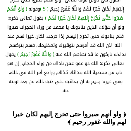
إِلَيْهِمْ لَكَانَ خَيْرًا لَهُمْ وَاللَّهُ غَفُورٌ رَحِيمٌ
( 5 )
وقوله
( وَلَوْ أَنَّهُمْ
صَبَرُوا حَتَّى تَخْرُجَ إِلَيْهِمْ لَكَانَ خَيْرًا لَهُمْ )
يقول تعالى ذكره:
ولو أن هؤلاء الذين ينادونك يا محمد من وراء الحجرات صبروا
فلم ينادوك حتى تخرج إليهم إذا خرجت, لكان خيرا لهم عند
الله, لأن الله قد أمرهم بتوقيرك وتعظيمك, فهم بتركهم
نداءك تاركون ما قد نهاهم الله عنه,
( وَاللَّهُ غَفُورٌ رَحِيمٌ )
يقول
تعالى ذكره: الله ذو عفو عمن ناداك من وراء الحجاب, إن هو
تاب من معصية الله بندائك كذلك, وراجع أمر الله في ذلك,
وفي غيره; رحيم به أن يعاقبه على ذنبه ذلك من بعد توبته
منه.
﴿ ولو أنهم صبروا حتى تخرج إليهم لكان خيرا
لهم والله غفور رحيم ﴾