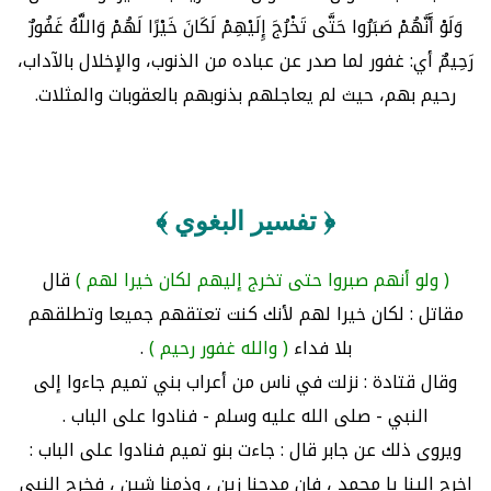
وَلَوْ أَنَّهُمْ صَبَرُوا حَتَّى تَخْرُجَ إِلَيْهِمْ لَكَانَ خَيْرًا لَهُمْ وَاللَّهُ غَفُورٌ
رَحِيمٌ أي: غفور لما صدر عن عباده من الذنوب، والإخلال بالآداب،
رحيم بهم، حيث لم يعاجلهم بذنوبهم بالعقوبات والمثلات.
﴿ تفسير البغوي ﴾
( ولو أنهم صبروا حتى تخرج إليهم لكان خيرا لهم )
قال
مقاتل : لكان خيرا لهم لأنك كنت تعتقهم جميعا وتطلقهم
بلا فداء
( والله غفور رحيم )
.
وقال قتادة : نزلت في ناس من أعراب بني تميم جاءوا إلى
النبي - صلى الله عليه وسلم - فنادوا على الباب .
ويروى ذلك عن جابر قال : جاءت بنو تميم فنادوا على الباب :
اخرج إلينا يا محمد ، فإن مدحنا زين ، وذمنا شين ، فخرج النبي