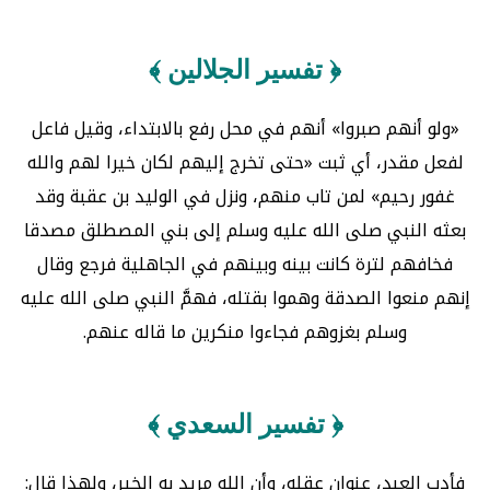
﴿ تفسير الجلالين ﴾
«ولو أنهم صبروا» أنهم في محل رفع بالابتداء، وقيل فاعل
لفعل مقدر، أي ثبت «حتى تخرج إليهم لكان خيرا لهم والله
غفور رحيم» لمن تاب منهم، ونزل في الوليد بن عقبة وقد
بعثه النبي صلى الله عليه وسلم إلى بني المصطلق مصدقا
فخافهم لترة كانت بينه وبينهم في الجاهلية فرجع وقال
إنهم منعوا الصدقة وهموا بقتله، فهمَّ النبي صلى الله عليه
وسلم بغزوهم فجاءوا منكرين ما قاله عنهم.
﴿ تفسير السعدي ﴾
فأدب العبد، عنوان عقله، وأن الله مريد به الخير، ولهذا قال: