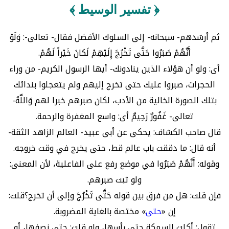
﴿ تفسير الوسيط ﴾
ثم أرشدهم- سبحانه- إلى السلوك الأفضل فقال- تعالى-: وَلَوْ
أَنَّهُمْ صَبَرُوا حَتَّى تَخْرُجَ إِلَيْهِمْ لَكانَ خَيْراً لَهُمْ.
أى: ولو أن هؤلاء الذين ينادونك- أيها الرسول الكريم- من وراء
الحجرات، صبروا عليك حتى تخرج إليهم ولم يتعجلوا بندائك
بتلك الصورة الخالية من الأدب، لكان صبرهم خبرا لهم وَاللَّهُ-
تعالى- غَفُورٌ رَحِيمٌ أى: واسع المغفرة والرحمة.
قال صاحب الكشاف: يحكى عن أبى عبيد- العالم الزاهد الثقة-
أنه قال: ما دققت باب عالم قط، حتى يخرج في وقت خروجه.
وقوله: أَنَّهُمْ صَبَرُوا في موضع رفع على الفاعلية، لأن المعنى:
ولو ثبت صبرهم.
فإن قلت: هل من فرق بين قوله حَتَّى تَخْرُجَ وإلى أن تخرج؟قلت:
إن «
حتى
» مختصة بالغاية المضروبة.
تقول: أكلت السمكة حتى رأسها، ولو قلت: حتى نصفها، أو