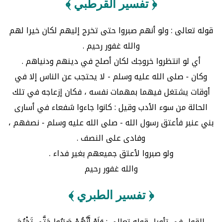
﴿ تفسير القرطبي ﴾
قوله تعالى : ولو أنهم صبروا حتى تخرج إليهم لكان خيرا لهم
والله غفور رحيم .
أي لو انتظروا خروجك لكان أصلح في دينهم ودنياهم .
وكان - صلى الله عليه وسلم - لا يحتجب عن الناس إلا في
أوقات يشتغل فيهما بمهمات نفسه ، فكان إزعاجه في تلك
الحالة من سوء الأدب وقيل : كانوا جاءوا شفعاء في أسارى
بني عنبر فأعتق رسول الله - صلى الله عليه وسلم - نصفهم ،
وفادى على النصف .
ولو صبروا لأعتق جميعهم بغير فداء .
والله غفور رحيم
﴿ تفسير الطبري ﴾
القول في تأويل قوله تعالى : وَلَوْ أَنَّهُمْ صَبَرُوا حَتَّى تَخْرُجَ