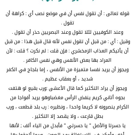
قوله تعالى : أن تقول نفس أن في موضع نصب أي : كراهة أن
تقول .
وعند الكوفيين لئلا تقول وعند البصريين حذر أن تقول .
وقيل : أي : من قبل أن تقول نفس لأنه قال قيل هذا : من قبل
أن يأتيكم العذاب الزمخشري : فإن قلت : لم نكرت ؟ قلت : لأن
المراد بها بعض الأنفس وهي نفس الكافر .
ويجوز أن يريد نفسا متميزة من الأنفس ، إما بلجاج في الكفر
شديد ، أو بعقاب عظيم .
ويجوز أن يراد التكثير كما قال الأعشى :ورب بقيع لو هتفت
بجوه أتاني كريم ينفض الرأس مغضباوهو يريد أفواجا من
الكرام ينصرونه لا كريما واحدا ، ونظيره : رب بلد قطعت ، ورب
بطل قارعت ، ولا يقصد إلا التكثير .
يا حسرتا والأصل " يا حسرتي " فأبدل من الياء ألف ; لأنها
أخف وأمكن في الاستغاثة بمد الصوت ، وربما ألحقوا بها