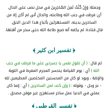
وجملة: وَإِنْ كُنْتُ لَمِنَ السَّاخِرِينَ في محل نصب على الحال.
أى: فرطت في جنب الله وطاعته، والحال أنى لم أكن إلا من
الساخرين بدينه، المستهزئين بأتباع هذا الدين الحق.
قال قتادة: لم يكفه أنه ضيع طاعة الله حتى سخر من أهلها.
﴿ تفسير ابن كثير ﴾
ثم قال :
( أن تقول نفس يا حسرتى على ما فرطت في جنب
الله )
أي : يوم القيامة يتحسر المجرم المفرط في التوبة
والإنابة ، ويود لو كان من المحسنين المخلصين المطيعين لله
- عز وجل - .وقوله :
( وإن كنت لمن الساخرين )
أي : إنما كان
عملي في الدنيا عمل ساخر مستهزئ غير موقن مصدق .
﴿ تفسير القرطبي ﴾