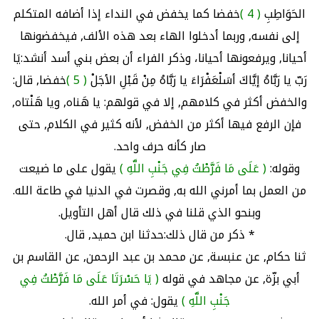
الحَوَاطِبِ
( 4 )
خفضا كما يخفض في النداء إذا أضافه المتكلم
إلى نفسه, وربما أدخلوا الهاء بعد هذه الألف, فيخفضونها
أحيانا, ويرفعونها أحيانا، وذكر الفراء أن بعض بني أسد أنشد:يَا
رَبّ يا رَبَّاهُ إيَّاكَ أسَلْعَفْرَاءَ يا رَبَّاهُ مِنْ قَبْلِ الأجَلْ
( 5 )
خفضا, قال:
والخفض أكثر في كلامهم, إلا في قولهم: يا هَناه, ويا هَنْتاه,
فإن الرفع فيها أكثر من الخفض, لأنه كثير في الكلام, حتى
صار كأنه حرف واحد.
وقوله:
( عَلَى مَا فَرَّطْتُ فِي جَنْبِ اللَّهِ )
يقول على ما ضيعت
من العمل بما أمرني الله به, وقصرت في الدنيا في طاعة الله.
وبنحو الذي قلنا في ذلك قال أهل التأويل.
* ذكر من قال ذلك:حدثنا ابن حميد, قال.
ثنا حكام, عن عنبسة, عن محمد بن عبد الرحمن, عن القاسم بن
أبي بزّة, عن مجاهد في قوله
( يَا حَسْرَتَا عَلَى مَا فَرَّطْتُ فِي
جَنْبِ اللَّهِ )
يقول: في أمر الله.