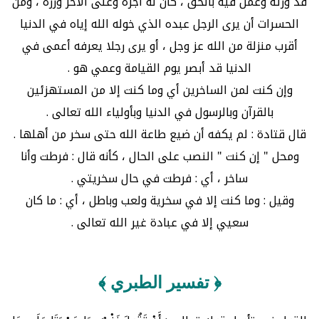
قد ورثه وعمل فيه بالحق ، كان له أجره وعلى الآخر وزره ، ومن
الحسرات أن يرى الرجل عبده الذي خوله الله إياه في الدنيا
أقرب منزلة من الله عز وجل ، أو يرى رجلا يعرفه أعمى في
الدنيا قد أبصر يوم القيامة وعمي هو .
وإن كنت لمن الساخرين أي وما كنت إلا من المستهزئين
بالقرآن وبالرسول في الدنيا وبأولياء الله تعالى .
قال قتادة : لم يكفه أن ضيع طاعة الله حتى سخر من أهلها .
ومحل " إن كنت " النصب على الحال ، كأنه قال : فرطت وأنا
ساخر ، أي : فرطت في حال سخريتي .
وقيل : وما كنت إلا في سخرية ولعب وباطل ، أي : ما كان
سعيي إلا في عبادة غير الله تعالى .
﴿ تفسير الطبري ﴾