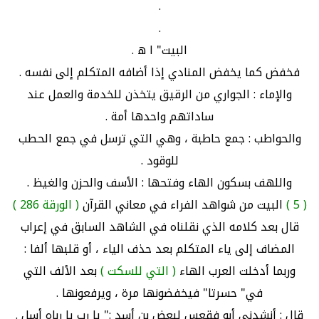
.
.
البيت" ا ه .
فخفض كما يخفض المنادي إذا أضافه المتكلم إلى نفسه .
والإماء : الجواري من الرقيق يتخذن للخدمة والعمل عند
ساداتهم واحدها أمة .
والحواطب : جمع حاطبة ، وهي التي ترسل في جمع الحطب
للوقود .
واللهف بسكون الهاء وفتحها : الأسف والحزن والغيظ .
( 5 )
البيت من شواهد الفراء في معاني القرآن
( الورقة 286 )
قال بعد كلامه الذي نقلناه في الشاهد السابق في إعراب
المضاف إلى ياء المتكلم بعد حذف الياء ، أو قلبها ألفا :
وربما أدخلت العرب الهاء
( التي للسكت )
بعد الألف التي
في" حسرتا" فيخفضونها مرة ، ويرفعونها .
قال : أنشدني أبو فقعس لبعض بن أسد :" يا رب يا رباه أسل .