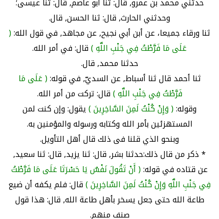
حدثني محمد بن عمرو, قال: ثنا أبو عاصم, قال: ثنا عيسى؛
وحدثني الحارث, قال: ثنا الحسن, قال.
ثنا ورقاء جميعا، عن أبن أبي نجيح, عن مجاهد, في قول الله:
(
عَلَى مَا فَرَّطْتُ فِي جَنْبِ اللَّهِ )
قال: في أمر الله.
حدثنا محمد, قال.
ثنا أحمد قال ثنا أسباط, عن السديّ, في قوله:
( عَلَى مَا
فَرَّطْتُ فِي جَنْبِ اللَّهِ )
قال: تركت من أمر الله.
وقوله:
( وَإِنْ كُنْتُ لَمِنَ السَّاخِرِينَ )
يقول: وإن كنت لمن
المستهزئين بأمر الله وكتابه ورسوله والمؤمنين به.
وبنحو الذي قلنا فى ذلك قال أهل التأويل.
* ذكر من قال ذلك:حدثنا بشر, قال: ثنا يزيد, قال: ثنا سعيد,
عن قتاده في قوله:
( أَنْ تَقُولَ نَفْسٌ يَا حَسْرَتَا عَلَى مَا فَرَّطْتُ
فِي جَنْبِ اللَّهِ وَإِنْ كُنْتُ لَمِنَ السَّاخِرِينَ )
قال: فلم يكفه أن ضيع
طاعة الله حتى جعل يسخر بأهل طاعة الله, قال: هذا قول
صنف منهم.