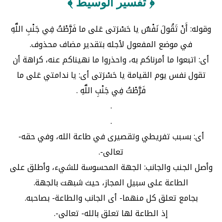
﴿ تفسير الوسيط ﴾
وقوله: أَنْ تَقُولَ نَفْسٌ يا حَسْرَتى عَلى ما فَرَّطْتُ فِي جَنْبِ اللَّهِ
في موضع المفعول لأجله بتقدير مضاف محذوف.
أى: اتبعوا ما أمرناكم به، واحذروا ما نهيناكم عنه، كراهة أن
تقول نفس يوم القيامة يا حَسْرَتى أى: يا ندامتي عَلى ما
فَرَّطْتُ فِي جَنْبِ اللَّهِ .
.
.
أى: بسبب تفريطي وتقصيرى في طاعة الله، وفي حقه-
تعالى-.
وأصل الجنب والجانب: الجهة المحسوسة للشيء، وأطلق على
الطاعة على سبيل المجاز، حيث شبهت بالجهة.
بجامع تعلق كل منهما- أى الجانب والطاعة- بصاحبه.
إذ الطاعة لها تعلق بالله- تعالى-.