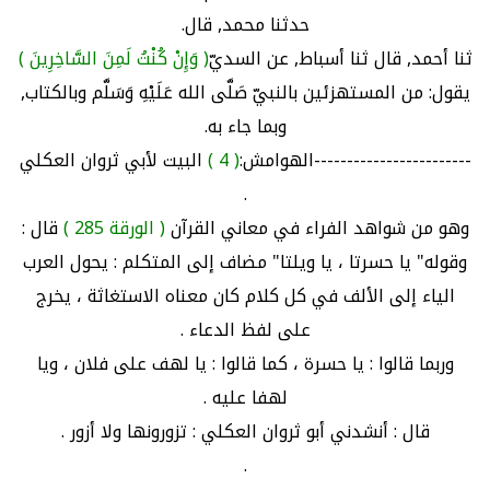
حدثنا محمد, قال.
ثنا أحمد, قال ثنا أسباط, عن السديّ
( وَإِنْ كُنْتُ لَمِنَ السَّاخِرِينَ )
يقول: من المستهزئين بالنبيّ صَلَّى الله عَلَيْهِ وَسَلَّم وبالكتاب,
وبما جاء به.
------------------------الهوامش:
( 4 )
البيت لأبي ثروان العكلي
.
وهو من شواهد الفراء في معاني القرآن
( الورقة 285 )
قال :
وقوله" يا حسرتا ، يا ويلتا" مضاف إلى المتكلم : يحول العرب
الياء إلى الألف في كل كلام كان معناه الاستغاثة ، يخرج
على لفظ الدعاء .
وربما قالوا : يا حسرة ، كما قالوا : يا لهف على فلان ، ويا
لهفا عليه .
قال : أنشدني أبو ثروان العكلي : تزورونها ولا أزور .
.