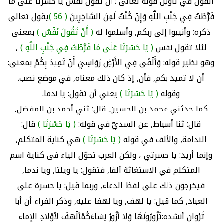
القول في تأويل قوله تعالى : أَنْ تَقُولَ نَفْسٌ يَا حَسْرَتَا عَلَى مَا
فَرَّطْتُ فِي جَنْبِ اللَّهِ وَإِنْ كُنْتُ لَمِنَ السَّاخِرِينَ
( 56 )
يقول تعالى
ذكره: وأنيبوا إلى ربكم, وأسلموا له
( أَنْ تَقُولَ نَفْسٌ )
بمعنى
لئلا تقول نفس
( يَا حَسْرَتَا عَلَى مَا فَرَّطْتُ فِي جَنْبِ اللَّهِ )
,
وهو نظير قوله: وَأَلْقَى فِي الأَرْضِ رَوَاسِيَ أَنْ تَمِيدَ بِكُمْ بمعنى:
أن لا تميد بكم, فأن, إذ كان ذلك معناه, في موضع نصب.
وقوله
( يَا حَسْرَتَا )
يعني أن تقول: يا ندما.
كما حدثني محمد بن الحسين, قال: ثني أحمد بن المفضل,
قال: ثنا أسباط, عن السديّ في قوله:
( يَا حَسْرَتَا )
قال:
الندامة, والألف في قوله
( يَا حَسْرَتَا )
هي كناية المتكلم,
وإنما أريد: يا حسرتي ، ولكن العرب تحوّل الياء فى كناية اسم
المتكلم في الاستغاثة ألفا, فتقول: يا ويلتا, ويا ندما,
فيخرجون ذلك على لفظ الدعاء, وربما قيل: يا حسرة على
العباد, كما قيل: يا لهف, ويا لهفا عليه, وذكر الفراء أن أبا
ثَرْوان أنشده:تَزُورُونَهَا وَلا أزُورُ نِسَاءَكُمْألْهفَ لأوْلادِ الإماء