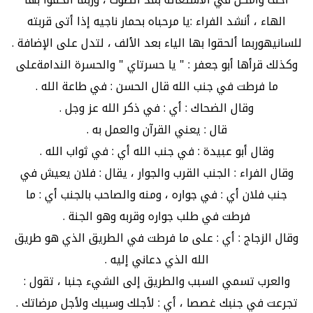
الهاء ، أنشد الفراء :يا مرحباه بحمار ناجيه إذا أتى قربته
للسانيهوربما ألحقوا بها الياء بعد الألف ، لتدل على الإضافة .
وكذلك قرأها أبو جعفر : " يا حسرتاي " والحسرة الندامةعلى
ما فرطت في جنب الله قال الحسن : في طاعة الله .
وقال الضحاك : أي : في ذكر الله عز وجل .
قال : يعني القرآن والعمل به .
وقال أبو عبيدة : في جنب الله أي : في ثواب الله .
وقال الفراء : الجنب القرب والجوار ، يقال : فلان يعيش في
جنب فلان أي : في جواره ، ومنه والصاحب بالجنب أي : ما
فرطت في طلب جواره وقربه وهو الجنة .
وقال الزجاج : أي : على ما فرطت في الطريق الذي هو طريق
الله الذي دعاني إليه .
والعرب تسمي السبب والطريق إلى الشيء جنبا ، تقول :
تجرعت في جنبك غصصا ، أي : لأجلك وسببك ولأجل مرضاتك .