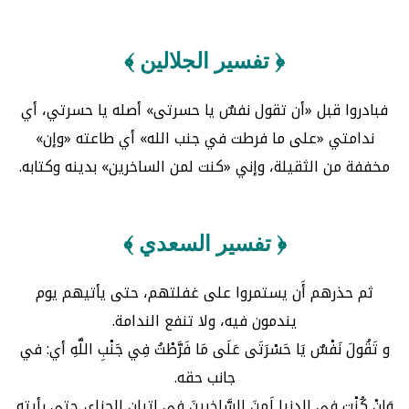
﴿ تفسير الجلالين ﴾
فبادروا قبل «أن تقول نفسٌ يا حسرتى» أصله يا حسرتي، أي
ندامتي «على ما فرطت في جنب الله» أي طاعته «وإن»
مخففة من الثقيلة، وإني «كنت لمن الساخرين» بدينه وكتابه.
﴿ تفسير السعدي ﴾
ثم حذرهم أَن يستمروا على غفلتهم، حتى يأتيهم يوم
يندمون فيه، ولا تنفع الندامة.
و تَقُولَ نَفْسٌ يَا حَسْرَتَى عَلَى مَا فَرَّطْتُ فِي جَنْبِ اللَّهِ أي: في
جانب حقه.
وَإِنْ كُنْت في الدنيا لَمِنَ السَّاخِرِينَ في إتيان الجزاء، حتى رأيته