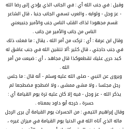
وقيل : في جنب الله أي : في الجانب الذي يؤدي إلى رضا الله
- عز وجل - وثوابه ، والعرب تسمي الجانب جنبا ، قال الشاعر
:قسم مجهودا لذاك القلب الناس جنب والأمير جنبيعني
الناس من جانب والأمير من جانب .
وقال ابن عرفة : أي : تركت من أمر الله ، يقال : ما فعلت ذلك
في جنب حاجتي ، قال كثير :ألا تتقين الله في جنب عاشق له
كبد حرى عليك تقطعوكذا قال مجاهد ، أي : ضيعت من أمر
الله .
ويروى عن النبي - صلى الله عليه وسلم - أنه قال : ما جلس
رجل مجلسا ، ولا مشى ممشى ، ولا اضطجع مضطجعا لم
يذكر الله - عز وجل - فيه إلا كان عليه ترة يوم القيامة أي :
حسرة ، خرجه أبو داود بمعناه .
وقال إبراهيم التيمي : من الحسرات يوم القيامة أن يرى الرجل
ماله الذي آتاه الله في الدنيا يوم القيامة في ميزان غيره ،