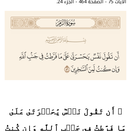
الآيات 75 - الصفحة 464 - الجزء 24.
﴿ أَن تَقُولَ نَفۡسٞ يَٰحَسۡرَتَىٰ عَلَىٰ
مَا فَرَّطتُ فِي جَنۢبِ ٱللَّهِ وَإِن كُنتُ