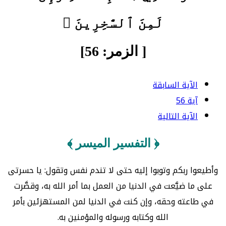
لَمِنَ ٱلسَّٰخِرِينَ ﴾
[ الزمر: 56]
الآية السابقة
آية 56
الآية التالية
﴿ التفسير الميسر ﴾
وأطيعوا ربكم وتوبوا إليه حتى لا تندم نفس وتقول: يا حسرتى
على ما ضيَّعت في الدنيا من العمل بما أمر الله به، وقصَّرت
في طاعته وحقه، وإن كنت في الدنيا لمن المستهزئين بأمر
الله وكتابه ورسوله والمؤمنين به.