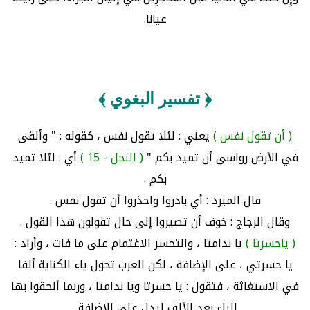
عيانا.
﴿ تفسير البغوي ﴾
( أن تقول نفس )
يعني : لئلا تقول نفس ، كقوله : " وألقى
في الأرض رواسي أن تميد بكم "
( النحل - 15 )
أي : لئلا تميد
بكم .
قال المبرد : أي بادروا واحذروا أن تقول نفس .
وقال الزجاج : خوف أن تصيروا إلى حال تقولون هذا القول .
( ياحسرتا )
يا ندامتا ، والتحسر الاغتمام على ما فات ، وأراد :
يا حسرتي ، على الإضافة ، لكن العرب تحول ياء الكناية ألفا
في الاستغاثة ، فتقول : يا حسرتا ويا ندامتا ، وربما ألحقوا بها
الياء بعد الألف ليدل على الإضافة .