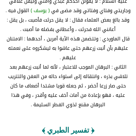
عليه السلام : لا يقولن أحدكم عبدي وأمتي وليقل غلامي
وجاريتي وفتاي وفتاتي وقد مضى في
( يوسف )
القول فيه .
وقد بالغ بعض العلماء فقال : لا يقل حرثت فأصبت ، بل يقل :
أعانني الله فحرثت ، وأعطاني بفضله ما أصبت .
قال الماوردي : وتتضمن هذه الآية أمرين ، أحدهما : الامتنان
عليهم بأن أنبت زرعهم حتى عاشوا به ليشكروه على نعمته
عليهم .
الثاني : البرهان الموجب للاعتبار ، لأنه لما أنبت زرعهم بعد
تلاشي بذره ، وانتقاله إلى استواء حاله من العفن والتتريب
حتى صار زرعا أخضر ، ثم جعله قويا مشتدا أضعاف ما كان
عليه ، فهو بإعادة من أمات أخف عليه وأقدر ، وفي هذا
البرهان مقنع لذوي الفطر السليمة .
﴿ تفسير الطبري ﴾