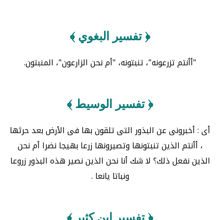
﴿ تفسير البغوي ﴾
"أأنتم تزرعونه"، تنبتونه، "أم نحن الزارعون"، المنبتون.
﴿ تفسير الوسيط ﴾
أى : أخبرونى عن البذور التى تلقون بها فى الأرض بعد حرثها
، أأنتم الذين تنبتونها وتصيرونها زرعا بهيجا نضرا أم نحن
الذين نفعل ذلك؟ لا شك أنا نحن الذين نصير هذه البذور زروعا
ونباتا يانعا .
﴿ تفسير ابن كثير ﴾