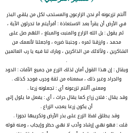
أأنتم تزرعونه أم نحن الزارعون والمستحب لكل من يلقي البذر
في الأرض أن يقرأ بعد الاستعاذة : أفرأيتم ما تحرثون الآية ،
ثم يقول : بل الله الزارع والمنبت والمبلغ ، اللهم صل على
محمد ، وارزقنا ثمره ، وجنبنا ضرره ، واجعلنا لأنعمك من
الشاكرين ، ولآلائك من الذاكرين ، وبارك لنا فيه يا رب العالمين
.
ويقال : إن هذا القول أمان لذلك الزرع من جميع الآفات : الدود
والجراد وغير ذلك ، سمعناه من ثقة وجرب فوجد كذلك .
ومعنى أأنتم تزرعونه أي : تجعلونه زرعا .
وقد يقال : فلان زراع كما يقال حراث ، أي : يفعل ما يئول إلى
أن يكون زرعا يعجب الزراع .
وقد يطلق لفظ الزرع على بذر الأرض وتكريبها تجوزا .
قلت : فهو نهي إرشاد وأدب لا نهي حظر وإيجاب ، ومنه قوله