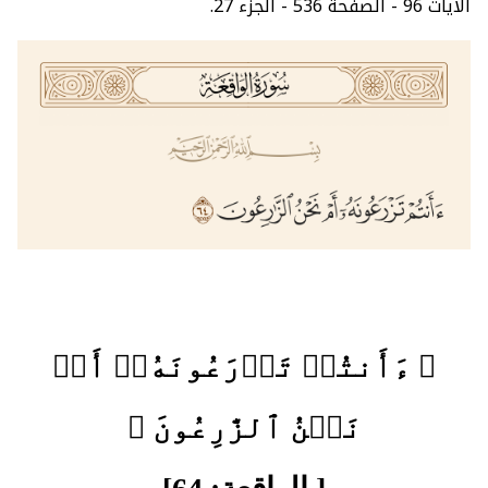
الآيات 96 - الصفحة 536 - الجزء 27.
﴿ ءَأَنتُمۡ تَزۡرَعُونَهُۥٓ أَمۡ
نَحۡنُ ٱلزَّٰرِعُونَ ﴾