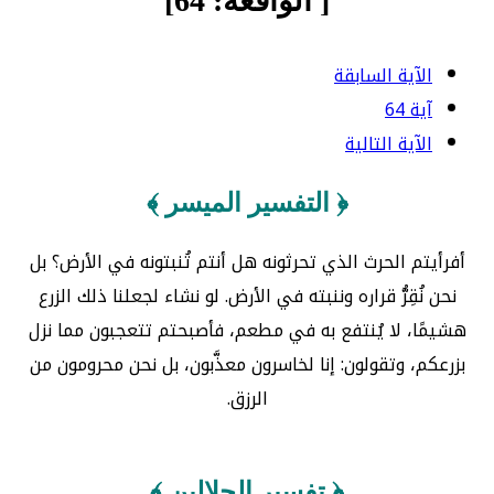
[ الواقعة: 64]
الآية السابقة
آية 64
الآية التالية
﴿ التفسير الميسر ﴾
أفرأيتم الحرث الذي تحرثونه هل أنتم تُنبتونه في الأرض؟ بل
نحن نُقِرُّ قراره وننبته في الأرض. لو نشاء لجعلنا ذلك الزرع
هشيمًا، لا يُنتفع به في مطعم، فأصبحتم تتعجبون مما نزل
بزرعكم، وتقولون: إنا لخاسرون معذَّبون، بل نحن محرومون من
الرزق.
﴿ تفسير الجلالين ﴾