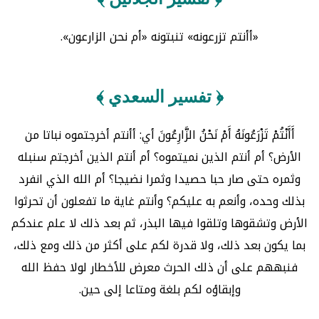
«أأنتم تزرعونه» تنبتونه «أم نحن الزارعون».
﴿ تفسير السعدي ﴾
أَأَنْتُمْ تَزْرَعُونَهُ أَمْ نَحْنُ الزَّارِعُونَ أي: أأنتم أخرجتموه نباتا من
الأرض؟ أم أنتم الذين نميتموه؟ أم أنتم الذين أخرجتم سنبله
وثمره حتى صار حبا حصيدا وثمرا نضيجا؟ أم الله الذي انفرد
بذلك وحده، وأنعم به عليكم؟ وأنتم غاية ما تفعلون أن تحرثوا
الأرض وتشقوها وتلقوا فيها البذر، ثم بعد ذلك لا علم عندكم
بما يكون بعد ذلك، ولا قدرة لكم على أكثر من ذلك ومع ذلك،
فنبههم على أن ذلك الحرث معرض للأخطار لولا حفظ الله
وإبقاؤه لكم بلغة ومتاعا إلى حين.