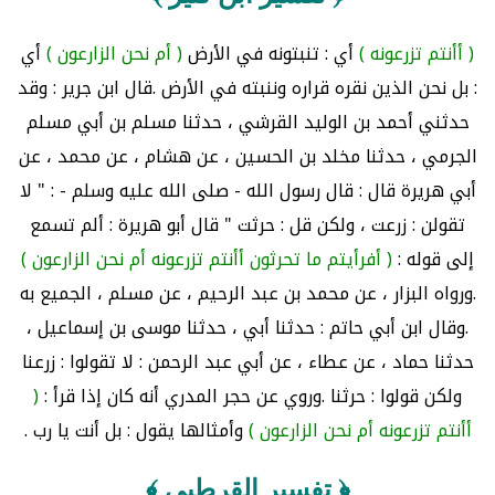
( أأنتم تزرعونه )
أي : تنبتونه في الأرض
( أم نحن الزارعون )
أي
: بل نحن الذين نقره قراره وننبته في الأرض .قال ابن جرير : وقد
حدثني أحمد بن الوليد القرشي ، حدثنا مسلم بن أبي مسلم
الجرمي ، حدثنا مخلد بن الحسين ، عن هشام ، عن محمد ، عن
أبي هريرة قال : قال رسول الله - صلى الله عليه وسلم - : " لا
تقولن : زرعت ، ولكن قل : حرثت " قال أبو هريرة : ألم تسمع
إلى قوله :
( أفرأيتم ما تحرثون أأنتم تزرعونه أم نحن الزارعون )
.ورواه البزار ، عن محمد بن عبد الرحيم ، عن مسلم ، الجميع به
.وقال ابن أبي حاتم : حدثنا أبي ، حدثنا موسى بن إسماعيل ،
حدثنا حماد ، عن عطاء ، عن أبي عبد الرحمن : لا تقولوا : زرعنا
ولكن قولوا : حرثنا .وروي عن حجر المدري أنه كان إذا قرأ :
(
أأنتم تزرعونه أم نحن الزارعون )
وأمثالها يقول : بل أنت يا رب .
﴿ تفسير القرطبي ﴾