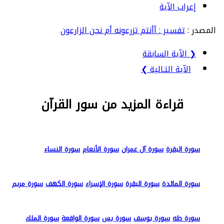
إعراب الآية
المصدر :
تفسير : أأنتم تزرعونه أم نحن الزارعون
❮ الآية السابقة
الآية التـالية ❯
قراءة المزيد من سور القرآن
سورة البقرة
سورة آل عمران
سورة الأنعام
سورة النساء
سورة المائدة
سورة البقرة
سورة الإسراء
سورة الكهف
سورة مريم
سورة طه
سورة يوسف
سورة يس
سورة الواقعة
سورة الملك