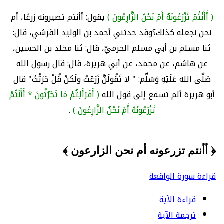
( أَأَنْتُمْ تَزْرَعُونَهُ أَمْ نَحْنُ الزَّارِعُونَ )
يقول: أأنتم تصيرونه زرعًا، أم
نحن نجعله كذلك؟وقد حدثني أحمد بن الوليد القرشي، قال:
ثنا مسلم بن أبي مسلم الحرميّ، قال: ثنا مخلد بن الحسين،
عن هاشم، عن محمد، عن أبي هريرة، قال: قال رسول الله
صَلَّى الله عَلَيْهِ وَسَلَّم: " لا تَقُولَنَّ زَرَعْتُ ولَكنْ قُلْ حَرَثْتُ" قال
أبو هريرة ألم تسمع إلى قول الله
( أَفَرَأَيْتُمْ مَا تَحْرُثُونَ * أَأَنْتُمْ
تَزْرَعُونَهُ أَمْ نَحْنُ الزَّارِعُونَ )
.
﴿ أأنتم تزرعونه أم نحن الزارعون ﴾
قراءة سورة الواقعة
قراءة الآية
ترجمة الآية