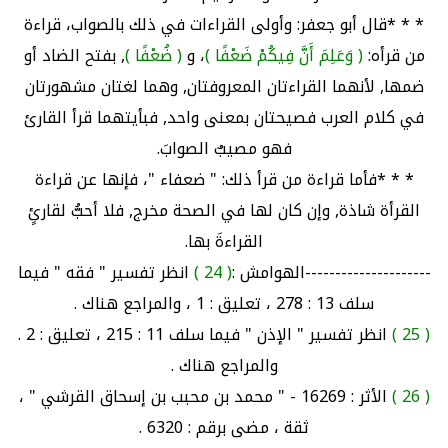
* * *قال أبو جعفر: وأولى القراءات في ذلك بالصواب، قراءة
من قرأه:
( وَعَلِمَ أَنَّ فِيكُمْ ضَعْفًا )
، و
( ضُعْفًا )
, بفتح الضاد أو
ضمها, لأنهما القراءتان المعروفتان, وهما لغتان مشهورتان
في كلام العرب فصيحتان بمعنى واحد, فبأيتهما قرأ القارئ
فهو مصيبٌ الصوابَ.
* * *فأما قراءة من قرأ ذلك: " ضعفاء "، فإنها عن قراءة
القرأة شاذة, وإن كان لها في الصحة مخرج, فلا أحبُّ لقارئٍ
القراءةَ بها.
---------------------الهوامش :
( 24 )
انظر تفسير " فقه " فيما
سلف 13 : 278 ، تعليق : 1 ، والمراجع هناك .
( 25 )
انظر تفسير " الإذن " فيما سلف 11 : 215 ، تعليق : 2 .
والمراجع هناك .
( 26 )
الأثر : 16269 - " محمد بن محبب بن إسحاق القرشي " ،
ثقة ، مضى برقم : 6320 .