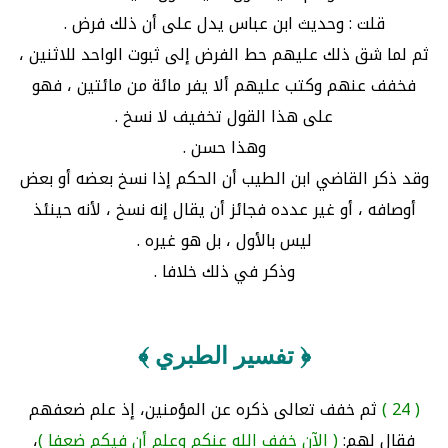
قلت : وحديث ابن عباس يدل على أن ذلك فرض .
ثم لما شق ذلك عليهم حط الفرض إلى ثبوت الواحد للاثنين ،
فخفف عنهم وكتب عليهم ألا يفر مائة من مائتين ، فهو
على هذا القول تخفيف لا نسخ .
وهذا حسن .
وقد ذكر القاضي ابن الطيب أن الحكم إذا نسخ بعضه أو بعض
أوصافه ، أو غير عدده فجائز أن يقال إنه نسخ ، لأنه حينئذ
ليس بالأول ، بل هو غيره .
وذكر في ذلك خلافا .
﴿ تفسير الطبري ﴾
( 24 )
ثم خفف تعالى ذكره عن المؤمنين، إذ علم ضعفهم
فقال لهم:
( الآن خفف الله عنكم وعلم أن فيكم ضعفا )
،