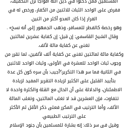
المسلمين ممن دخلوا في دين الله أفواجا نزل التخفيف،
ففرض على الواحد الثبات للاثنين من الكفار، ورخص له في
الفرار إذا كان العدو أكثر من اثنين.
وهو رخصة كالفطر للمسافر، وذهب الجمهور إلى أنه نسخ» .
وقال الشيخ القاسمى: إن قيل: إن كفاية عشرين لمائتين
تغنى عن كفاية مائة لألف.
وكفاية مائة لمائتين تغنى عن كفاية ألف لألفين، لما تقرر من
وجوب ثبات الواحد للعشرة في الأولى، وثبات الواحد للاثنين
في الثانية فما سر هذا التكرير؟أجيب: بأن سره كون كل عدة
بتأييد القليل على الكثير لزيادة التقرير المفيد لزيادة
الاطمئنان، والدلالة على أن الحال مع القلة والكثرة واحدة لا
تتفاوت، فإن العشرين قد لا تغلب المائتين، وتغلب المائة
الألف، وأما الترتيب في المكرر فعلى ذكر الأقل ثم الأكثر
على الترتيب الطبيعي.
وقيل في سر ذلك: إنه بشارة للمسلمين بأن جنود الإسلام