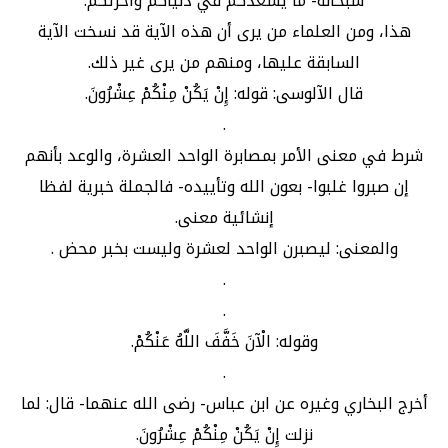
سبحانه- ما يسعدكم في دنياكم وآخرتكم.
هذا، ومن العلماء من يرى أن هذه الآية قد نسخت الآية
السابقة عليها، ومنهم من يرى غير ذلك.
قال الآلوسى: قوله: إِنْ يَكُنْ مِنْكُمْ عِشْرُونَ.
.
شرط في معنى الأمر بمصابرة الواحد العشرة، والوعد بأنهم
إن صبروا غلبوا- بعون الله وتأييده- فالجملة خبرية لفظا
إنشائية معنى.
والمعنى: ليصبرن الواحد لعشرة وليست بخبر محض .
.
.
وقوله: الْآنَ خَفَّفَ اللَّهُ عَنْكُمْ.
.
أخرج البخاري وغيره عن ابن عباس- رضى الله عنهما- قال: لما
نزلت إِنْ يَكُنْ مِنْكُمْ عِشْرُونَ.