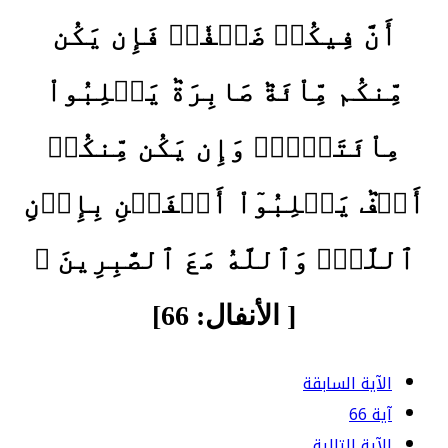
أَنَّ فِيكُمۡ ضَعۡفٗاۚ فَإِن يَكُن
مِّنكُم مِّاْئَةٞ صَابِرَةٞ يَغۡلِبُواْ
مِاْئَتَيۡنِۚ وَإِن يَكُن مِّنكُمۡ
أَلۡفٞ يَغۡلِبُوٓاْ أَلۡفَيۡنِ بِإِذۡنِ
ٱللَّهِۗ وَٱللَّهُ مَعَ ٱلصَّٰبِرِينَ ﴾
[ الأنفال: 66]
الآية السابقة
آية 66
الآية التالية