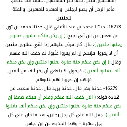
المسلمون قليل، فلما كثر المسلمون، خفف الله عنهم.
فأمر الرجل أن يصبر لرجلين, والعشرة للعشرين, والمئة
للمئتين.
16278- حدثنا محمد بن عبد الأعلى قال، حدثنا محمد بن ثور,
عن معمر, عن ابن أبي نجيح:
( إن يكن منكم عشرون صابرون
يغلبوا مئتين )
، قال: كان فرض عليهم إذا لقي عشرون مئتين
أن لا يفروا، فإنهم إن لم يفروا غَلَبوا, ثم خفف الله عنهم
وقال:
( إن يكن منكم مئة صابرة يغلبوا مئتين وإن يكن منكم
ألف يغلبوا ألفين )
، فيقول: لا ينبغي أن يفر ألف من ألفين,
فإنهم إن صبروا لهم غلبوهم.
16279- حدثنا بشر قال، حدثنا يزيد قال، حدثنا سعيد, عن
قتادة قوله:
( الآن خفف الله عنكم وعلم أن فيكم ضعفا إن
يكن منكم مئة صابرة يغلبوا مئتين وإن يكن منكم ألف يغلبوا
ألفين )
، جعل الله على كل رجل رجلين، بعد ما كان على كل
رجل عشرة = وهذا الحديث عن ابن عباس.