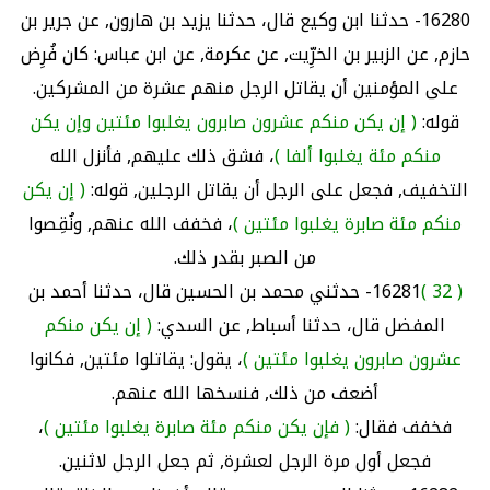
16280- حدثنا ابن وكيع قال، حدثنا يزيد بن هارون, عن جرير بن
حازم, عن الزبير بن الخرِّيت, عن عكرمة, عن ابن عباس: كان فُرِض
على المؤمنين أن يقاتل الرجل منهم عشرة من المشركين.
قوله:
( إن يكن منكم عشرون صابرون يغلبوا مئتين وإن يكن
منكم مئة يغلبوا ألفا )
، فشق ذلك عليهم, فأنزل الله
التخفيف, فجعل على الرجل أن يقاتل الرجلين, قوله:
( إن يكن
منكم مئة صابرة يغلبوا مئتين )
، فخفف الله عنهم, ونُقِصوا
من الصبر بقدر ذلك.
( 32 )
16281- حدثني محمد بن الحسين قال، حدثنا أحمد بن
المفضل قال، حدثنا أسباط, عن السدي:
( إن يكن منكم
عشرون صابرون يغلبوا مئتين )
، يقول: يقاتلوا مئتين, فكانوا
أضعف من ذلك, فنسخها الله عنهم.
فخفف فقال:
( فإن يكن منكم مئة صابرة يغلبوا مئتين )
،
فجعل أول مرة الرجل لعشرة, ثم جعل الرجل لاثنين.