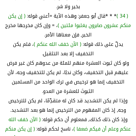
بخير ولا شر.
( 34 )
* * *قال أبو جعفر: وهذه الآية =أعني قوله:
( إن يكن
منكم عشرون صابرون يغلبوا مئتين )
، = وإن كان مخرجها مخرج
الخبر, فإن معناها الأمر.
يدلّ على ذلك قوله:
( الآن خفف الله عنكم )
، فلم يكن
التخفيف إلا بعد التثقيل.
ولو كان ثبوت العشرة منهم للمئة من عدوهم كان غير فرض
عليهم قبل التخفيف، وكان ندبًا، لم يكن للتخفيف وجه، لأن
التخفيف إنما هو ترخيص في ترك الواحد من المسلمين
الثبوتَ للعشرة من العدو.
وإذا لم يكن التشديد قد كان له متقدِّمًا، لم يكن للترخيص
وجه, إذ كان المفهوم من الترخيص إنما هو بعد التشديد.
وإذ كان ذلك كذلك, فمعلوم أن حكم قوله:
( الآن خفف الله
عنكم وعلم أن فيكم ضعفا )
، ناسخ لحكم قوله:
( إن يكن منكم