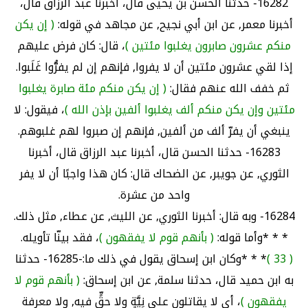
16282- حدثنا الحسن بن يحيى قال، أخبرنا عبد الرزاق قال،
أخبرنا معمر, عن ابن أبي نجيح, عن مجاهد في قوله:
( إن يكن
منكم عشرون صابرون يغلبوا مئتين )
، قال: كان فرض عليهم
إذا لقي عشرون مئتين أن لا يفروا, فإنهم إن لم يفرُّوا غَلَبوا.
ثم خفف الله عنهم فقال:
( إن يكن منكم مئة صابرة يغلبوا
مئتين وإن يكن منكم ألف يغلبوا ألفين بإذن الله )
، فيقول: لا
ينبغي أن يفرّ ألف من ألفين, فإنهم إن صبروا لهم غلبوهم.
16283- حدثنا الحسن قال، أخبرنا عبد الرزاق قال، أخبرنا
الثوري, عن جويبر, عن الضحاك قال: كان هذا واجبًا أن لا يفر
واحد من عشرة.
16284- وبه قال: أخبرنا الثوري, عن الليث, عن عطاء, مثل ذلك.
* * *وأما قوله:
( بأنهم قوم لا يفقهون )
، فقد بينّا تأويله.
( 33 )
* * *وكان ابن إسحاق يقول في ذلك ما:-16285- حدثنا
به ابن حميد قال، حدثنا سلمة, عن ابن إسحاق:
( بأنهم قوم لا
يفقهون )
، أي لا يقاتلون على نِيَّةٍ ولا حقٍّ فيه, ولا معرفة