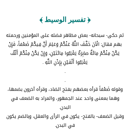
﴿ تفسير الوسيط ﴾
ثم حكى- سبحانه- بعض مظاهر فضله على المؤمنين ورحمته
بهم فقال: الْآنَ خَفَّفَ اللَّهُ عَنْكُمْ وَعَلِمَ أَنَّ فِيكُمْ ضَعْفاً، فَإِنْ
يَكُنْ مِنْكُمْ مِائَةٌ صابِرَةٌ يَغْلِبُوا مِائَتَيْنِ، وَإِنْ يَكُنْ مِنْكُمْ أَلْفٌ
يَغْلِبُوا أَلْفَيْنِ بِإِذْنِ اللَّهِ .
.
.
وقوله ضَعْفاً قرأه بعضهم بفتح الضاد، وقرأه آخرون بضمها،
وهما بمعنى واحد عند الجمهور، والمراد به الضعف في
البدن.
وقيل الضعف- بالفتح- يكون في الرأى والعقل، وبالضم يكون
في البدن.