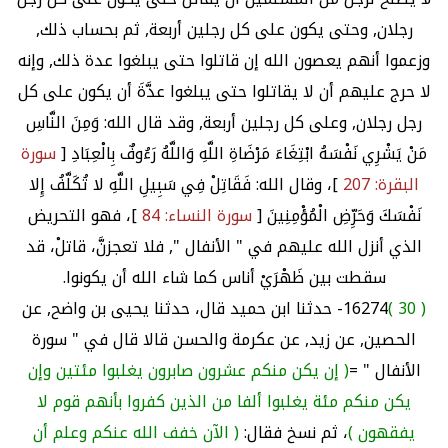
رجلان, وحتى يكون على كل رجلين أربعة, ثم بحساب ذلك,
وزعموا أنهم يعصون الله إن قاتلوا حتى يبلغوا عدة ذلك, وإنه
لا حرج عليهم أن لا يقاتلوا حتى يبلغوا عدَّةَ أن يكون على كل
رجل رجلان, وعلى كل رجلين أربعة, وقد قال الله: وَمِنَ النَّاسِ
مَنْ يَشْرِي نَفْسَهُ ابْتِغَاءَ مَرْضَاةِ اللَّهِ وَاللَّهُ رَءُوفٌ بِالْعِبَادِ [
سورة
البقرة: 207
]، وقال الله: فَقَاتِلْ فِي سَبِيلِ اللَّهِ لا تُكَلَّفُ إِلا
نَفْسَكَ وَحَرِّضِ الْمُؤْمِنِينَ [
سورة النساء: 84
]، فهو التحريض
الذي أنزل الله عليهم في " الأنفال ", فلا تعجزنَّ، قاتلْ، قد
سقطت بين ظَهْرَيْ أناس كما شاء الله أن يكونوا.
( 30 )
16274- حدثنا ابن حميد قال، حدثنا يحيى بن واضح, عن
الحصين, عن زيد, عن عكرمة والحسن قالا قال في " سورة
الأنفال " =
( إن يكن منكم عشرون صابرون يغلبوا مئتين وإن
يكن منكم مئة يغلبوا ألفا من الذين كفروا بأنهم قوم لا
يفقهون )
، ثم نسخ فقال:
( الآن خفف الله عنكم وعلم أن