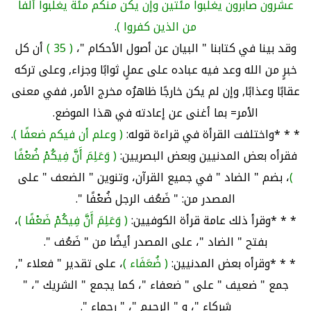
عشرون صابرون يغلبوا مئتين وإن يكن منكم مئة يغلبوا ألفا
من الذين كفروا )
.
وقد بينا في كتابنا " البيان عن أصول الأحكام "،
( 35 )
أن كل
خبرٍ من الله وعد فيه عباده على عملٍ ثوابًا وجزاء, وعلى تركه
عقابًا وعذابًا, وإن لم يكن خارجًا ظاهرُه مخرج الأمر, ففي معنى
الأمر= بما أغنى عن إعادته في هذا الموضع.
* * *واختلفت القرأة في قراءة قوله:
( وعلم أن فيكم ضعفًا )
.
فقرأه بعض المدنيين وبعض البصريين:
( وَعَلِمَ أَنَّ فِيكُمْ ضُعْفًا
)
، بضم " الضاد " في جميع القرآن، وتنوين " الضعف " على
المصدر من: " ضَعُف الرجل ضُعْفًا ".
* * *وقرأ ذلك عامة قرأة الكوفيين:
( وَعَلِمَ أَنَّ فِيكُمْ ضَعْفًا )
،
بفتح " الضاد "، على المصدر أيضًا من " ضَعُف ".
* * *وقرأه بعض المدنيين:
( ضُعَفَاء )
، على تقدير " فعلاء ",
جمع " ضعيف " على " ضعفاء "، كما يجمع " الشريك "، "
شركاء "، و " الرحيم "، " رحماء ".