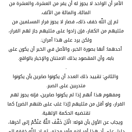
الأمر أن الواحد لا يجوز له أن يفر من العشرة، والعشرة من
المائة، والمائة من الألف‏.
‏ ثم إن اللّه خفف ذلك، فصار لا يجوز فرار المسلمين من
مثليهم من الكفار، فإن زادوا على مثليهم جاز لهم الفرار،
ولكن يرد على هذا أمران‏:‏‏.
‏ أحدهما‏:‏ أنها بصورة الخبر، والأصل في الخبر أن يكون على
بابه، وأن المقصود بذلك الامتنان والإخبار بالواقع‏.
‏‏.
‏ والثاني‏:‏ تقييد ذلك العدد أن يكونوا صابرين بأن يكونوا
متدربين على الصبر‏.
‏ ومفهوم هذا أنهم إذا لم يكونوا صابرين، فإنه يجوز لهم
الفرار، ولو أقل من مثليهم ‏[‏إذا غلب على ظنهم الضرر‏]‏ كما
تقتضيه الحكمة الإلهية‏.
‏ ويجاب عن الأول بأن قوله‏:‏ ‏‏الْآنَ خَفَّفَ اللَّهُ عَنْكُمْ‏‏ إلى آخرها،
دليل على أن هذا أمر لازم وأمر محتم، ثم إن اللّه خففه إلى