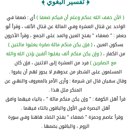
﴿ تفسير البغوي ﴾
( الآن خفف الله عنكم وعلم أن فيكم ضعفا )
أي : ضعفا في
الواحد عن قتال العشرة وفي المائة عن قتال الألف ، وقرأ أبو
جعفر : " ضعفاء " بفتح العين والمد على الجمع ، وقرأ الآخرون
بسكون العين ،
( فإن يكن منكم مائة صابرة يغلبوا مائتين )
من الكفار ،
( وإن يكن منكم ألف يغلبوا ألفين بإذن الله والله
مع الصابرين )
فرد من العشرة إلى الاثنين ، فإن كان
المسلمون على الشطر من عدوهم لا يجوز لهم أن يفروا .
وقال سفيان قال ابن شبرمة : وأرى الأمر بالمعروف والنهي عن
المنكر مثل هذا .
قرأ أهل الكوفة : " وإن يكن منكم مائة " ، بالياء فيهما وافق
أهل البصرة في الأول والباقون بالتاء فيهما .
وقرأ عاصم وحمزة " ضعفاء " بفتح الضاد هاهنا وفي سورة
الروم ، والباقون بضمها .