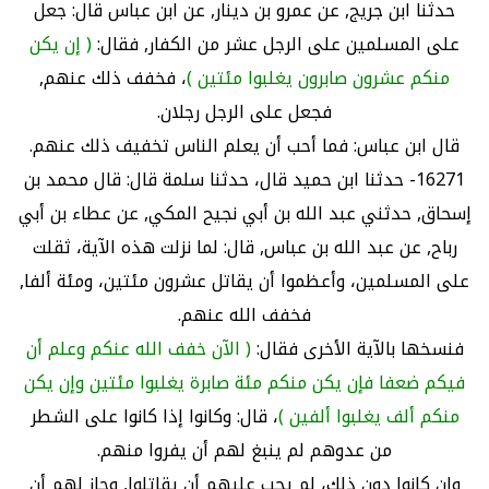
حدثنا ابن جريج, عن عمرو بن دينار, عن ابن عباس قال: جعل
على المسلمين على الرجل عشر من الكفار, فقال:
( إن يكن
منكم عشرون صابرون يغلبوا مئتين )
، فخفف ذلك عنهم,
فجعل على الرجل رجلان.
قال ابن عباس: فما أحب أن يعلم الناس تخفيف ذلك عنهم.
16271- حدثنا ابن حميد قال، حدثنا سلمة قال: قال محمد بن
إسحاق, حدثني عبد الله بن أبي نجيح المكي, عن عطاء بن أبي
رباح, عن عبد الله بن عباس, قال: لما نزلت هذه الآية، ثقلت
على المسلمين، وأعظموا أن يقاتل عشرون مئتين، ومئة ألفا,
فخفف الله عنهم.
فنسخها بالآية الأخرى فقال:
( الآن خفف الله عنكم وعلم أن
فيكم ضعفا فإن يكن منكم مئة صابرة يغلبوا مئتين وإن يكن
منكم ألف يغلبوا ألفين )
، قال: وكانوا إذا كانوا على الشطر
من عدوهم لم ينبغ لهم أن يفروا منهم.
وإن كانوا دون ذلك، لم يجب عليهم أن يقاتلوا, وجاز لهم أن