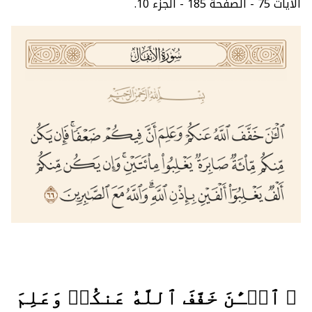
الآيات 75 - الصفحة 185 - الجزء 10.
﴿ ٱلۡـَٰٔنَ خَفَّفَ ٱللَّهُ عَنكُمۡ وَعَلِمَ