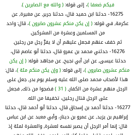
فيكم ضعفا )
، إلى قوله:
( والله مع الصابرين )
.
16275- حدثنا ابن حميد قال، حدثنا جرير, عن مغيرة, عن
عكرمة, في قوله:
( إن يكن منكم عشرون صابرون )
، قال: واحد
من المسلمين وعشرة من المشركين.
ثم خفف عنهم فجعل عليهم أن لا يفرَّ رجل من رجلين.
16276- حدثني محمد بن عمرو قال، حدثنا أبو عاصم قال،
حدثنا عيسى, عن ابن أبي نجيح, عن مجاهد قوله:
( إن يكن
منكم عشرون صابرون )
، إلى قوله:
( وإن يكن منكم مئة )
، قال:
هذا لأصحاب محمد صلى الله عليه وسلم يوم بدر, جعل على
الرجل منهم عشرة من الكفار,
( 31 )
فضجوا من ذلك, فجعل
على الرجل قتال رجلين، تخفيفا من الله.
16277- حدثنا أحمد بن إسحاق قال، حدثنا أبو أحمد قال، حدثنا
إبراهيم بن يزيد, عن عمرو بن دينار، وأبي معبد عن ابن عباس
قال: إنما أمر الرجل أن يصبر نفسه لعشرة, والعشرة لمئة إذ