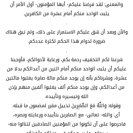
والمعنى: لقد فرضنا عليكم- أيها المؤمنون- أول الأمر أن
يثبت الواحد منكم أمام عشرة من الكافرين.
.
والآن وبعد أن شق عليكم الاستمرار على ذلك، ولم تبق هناك
ضرورة لدوام هذا الحكم لكثرة عددكم.
.
شرعنا لكم التخفيف رحمة بكم، ورعاية لأحوالكم، فأوجبنا
عليكم أن يثبت الواحد منكم أمام اثنين من أعدائكم بدلا من
عشرة، وبشرناكم بأنه إن يوجد منكم مائة صابرة يغلبوا مائتين
من أعدائكم، وإن يوجد منكم ألف يغلبوا ألفين منهم بإذن
الله وتيسيره وتأييده.
وقوله: وَاللَّهُ مَعَ الصَّابِرِينَ تذييل مقرر لمضمون ما قبله.
أى: والله- تعالى- مع الصابرين بتأييده ورعايته ونصره،
فاحرصوا على أن تكونوا من المؤمنين الصادقين لتنالوا منه-