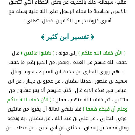
عقب- سبحانه- ذلك بالحديث عن بعض الأحكام التي تتعلق
بالأسرى بمناسبة ما فعله الرسول صلى الله عليه وسلم مع
أسرى غزوة بدر من الكافرين، فقال- تعالى-:
﴿ تفسير ابن كثير ﴾
( الآن خفف الله عنكم )
إلى قوله :
( يغلبوا مائتين )
قال :
خفف الله عنهم من العدة ، ونقص من الصبر بقدر ما خفف
عنهم .وروى البخاري من حديث ابن المبارك ، نحوه . وقال
سعيد بن منصور : حدثنا سفيان ، عن عمرو بن دينار ، عن ابن
عباس في هذه الآية قال : كتب عليهم ألا يفر عشرون من
مائتين ، ثم خفف الله عنهم ، فقال :
( الآن خفف الله عنكم
وعلم أن فيكم ضعفا )
فلا ينبغي لمائة أن يفروا من مائتين
.وروى البخاري ، عن علي بن عبد الله ، عن سفيان ، به ونحوه
.وقال محمد بن إسحاق : حدثني ابن أبي نجيح ، عن عطاء ، عن