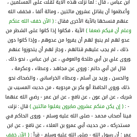
ابن عباس ، قال : لما نزلت هذه الآية ثقلت على المسلمين ،
وأعظموا أن يقاتل عشرون مائتين ، ومائة ألفا ، فخفف الله
عنهم فنسخها بالآية الأخرى فقال :
( الآن خفف الله عنكم
وعلم أن فيكم ضعفا )
الآية ، فكانوا إذا كانوا على الشطر من
عدو لهم لم ينبغ لهم أن يفروا من عدوهم ، وإذا كانوا دون
ذلك ، لم يجب عليهم قتالهم ، وجاز لهم أن يتحوزوا عنهم
.وروى علي بن أبي طلحة والعوفي ، عن ابن عباس ، نحو ذلك .
قال ابن أبي حاتم : وروي عن مجاهد ، وعطاء ، وعكرمة ،
والحسن ، وزيد بن أسلم ، وعطاء الخراساني ، والضحاك نحو
ذلك .وروى الحافظ أبو بكر بن مردويه ، من حديث المسيب بن
شريك ، عن ابن عون ، عن نافع ، عن ابن عمر - رضي الله عنهما
- :
( إن يكن منكم عشرون صابرون يغلبوا مائتين )
قال : نزلت
فينا أصحاب محمد - صلى الله عليه وسلم - .وروى الحاكم في
مستدركه ، من حديث أبي عمرو بن العلاء ، عن نافع ، عن ابن
عمر ؛ أن رسول الله - صلى الله عليه وسلم - قرأ :
( الآن خفف