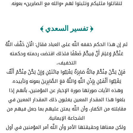
لتقاتلوا مثليكم وتثبتوا لهم «والله مع الصابرين» بعونه.
﴿ تفسير السعدي ﴾
ثم إن هذا الحكم خففه اللّه على العباد فقال‏:‏ ‏‏الْآنَ خَفَّفَ اللَّهُ
عَنْكُمْ وَعَلِمَ أَنَّ فِيكُمْ ضَعْفًا‏‏ فلذلك اقتضت رحمته وحكمته
التخفيف،‏.
‏ ‏‏فَإِنْ يَكُنْ مِنْكُمْ مِائَةٌ صَابِرَةٌ يَغْلِبُوا مِائَتَيْنِ وَإِنْ يَكُنْ مِنْكُمْ أَلْفٌ
يَغْلِبُوا أَلْفَيْنِ بِإِذْنِ اللَّهِ وَاللَّهُ مَعَ الصَّابِرِينَ‏‏ بعونه وتأييده‏.
‏ وهذه الآيات صورتها صورة الإخبار عن المؤمنين، بأنهم إذا
بلغوا هذا المقدار المعين يغلبون ذلك المقدار المعين في
مقابلته من الكفار، وأن اللّه يمتن عليهم بما جعل فيهم من
الشجاعة الإيمانية‏.
‏ ولكن معناها وحقيقتها الأمر وأن اللّه أمر المؤمنين في أول