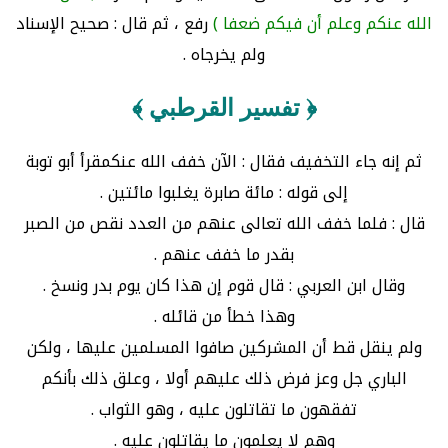
الله عنكم وعلم أن فيكم ضعفا )
رفع ، ثم قال : صحيح الإسناد
ولم يخرجاه .
﴿ تفسير القرطبي ﴾
ثم إنه جاء التخفيف فقال : الآن خفف الله عنكمقرأ أبو توبة
إلى قوله : مائة صابرة يغلبوا مائتين .
قال : فلما خفف الله تعالى عنهم من العدد نقص من الصبر
بقدر ما خفف عنهم .
وقال ابن العربي : قال قوم إن هذا كان يوم بدر ونسخ .
وهذا خطأ من قائله .
ولم ينقل قط أن المشركين صافوا المسلمين عليها ، ولكن
الباري جل وعز فرض ذلك عليهم أولا ، وعلق ذلك بأنكم
تفقهون ما تقاتلون عليه ، وهو الثواب .
وهم لا يعلمون ما يقاتلون عليه .