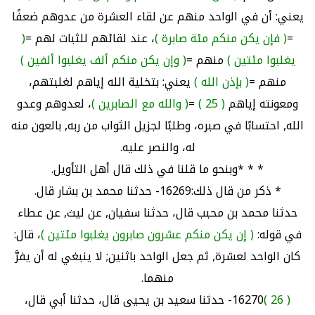
يعني: أن في الواحد منهم عن لقاء العشرة من عدوهم ضعفًا
=
( فإن يكن منكم مئة صابرة )
، عند لقائهم للثبات لهم =
(
يغلبوا مئتين )
منهم =
( وإن يكن منكم ألف يغلبوا ألفين )
منهم =
( بإذن الله )
يعني: بتخلية الله إياهم لغلبتهم،
ومعونته إياهم
( 25 )
=
( والله مع الصابرين )
، لعدوهم وعدو
الله, احتسابًا في صبره، وطلبًا لجزيل الثواب من ربه, بالعون منه
له، والنصر عليه.
* * *وبنحو ما قلنا في ذلك قال أهل التأويل.
* ذكر من قال ذلك:16269- حدثنا محمد بن بشار قال.
حدثنا محمد بن محبب قال، حدثنا سفيان, عن ليث, عن عطاء
في قوله:
( إن يكن منكم عشرون صابرون يغلبوا مئتين )
، قال:
كان الواحد لعشرة, ثم جعل الواحد باثنين; لا ينبغي له أن يفرَّ
منهما.
( 26 )
16270- حدثنا سعيد بن يحيى قال، حدثنا أبي قال،