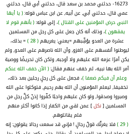
16273- حدثني محمد بن سعد قال، حدثني أبي قال، حدثني
عمي قال، حدثني أبي, عن أبيه, عن ابن عباس قوله:
( يا أيها
النبي حرض المؤمنين على القتال )
، إلى قوله:
( بأنهم قوم لا
يفقهون )
، وذلك أنه كان جعل على كل رجل من المسلمين
عشرة من العدو يؤشِّبهم =يعني: يغريهم
( 28 )
= بذلك،
ليوطنوا أنفسهم على الغزو, وأن الله ناصرهم على العدو, ولم
يكن أمرًا عزمه الله عليهم ولا أوجبه, ولكن كان تحريضًا ووصية
أمر الله بها نبيه، ثم خفف عنهم فقال:
( الآن خفف الله عنكم
وعلم أن فيكم ضعفا )
، فجعل على كل رجلٍ رجلين بعد ذلك،
تخفيفا, ليعلم المؤمنون أن الله بهم رحيم, فتوكلوا على الله
وصبروا وصدقوا, ولو كان عليهم واجبًا كفّروا إذنْ كلَّ رجل من
المسلمين [
نكل
] عمن لقي من الكفار إذا كانوا أكثر منهم
فلم يقاتلوهم.
( 29 )
فلا يغرنَّك قولُ رجالٍ ! فإني قد سمعت رجالا يقولون: إنه
لا يصلح لرجل من المسلمين أن يقاتل حتى يكون على كل رجل