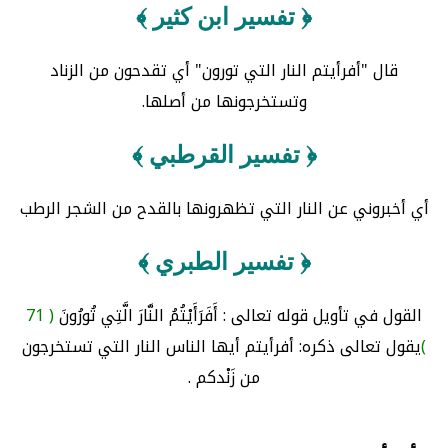
﴿ تفسير ابن كثير ﴾
قال "أفرأيتم النار التي تورون" أي تقدحون من الزناد
وتستخرجونها من أصلها.
﴿ تفسير القرطبي ﴾
أي أخبروني عن النار التي تظهرونها بالقدح من الشجر الرطب
﴿ تفسير الطبري ﴾
القول في تأويل قوله تعالى : أَفَرَأَيْتُمُ النَّارَ الَّتِي تُورُونَ
( 71
)
يقول تعالى ذكره: أفرأيتم أيها الناس النار التي تستخرجون
من زَنْدكم .