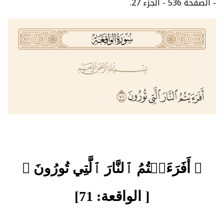
- الصفحة 536 - الجزء 27.
﴿ أَفَرَءَيۡتُمُ ٱلنَّارَ ٱلَّتِي تُورُونَ ﴾
[ الواقعة: 71]