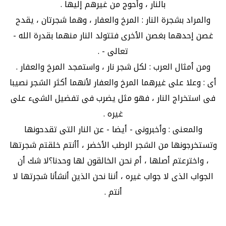
بالنار ، وأحوج من غيرهم إليها .
والمراد بشجرة النار : المرخ والعفار ، وهما شجرتان ، يقدح
غصن إحدهما بغصن الأخرى فتتولد النار منهما بقدرة الله -
تعالى - .
ومن أمثال العرب : لكل شجر نار ، واستمجد المرخ والعفار .
أى : وعلا على غيرهما المرخ والعفار لأنهما أكثر الشجر نصيبا
فى استخراج النار ، فهو مثل يضرب فى تفضيل الشىء على
غيره .
والمعنى : وأخبرونى - أيضا - عن النار التى تقدحونها
وتستخرجونها من الشجر الرطب الأخضر ، أأنتم خلقتم شجرتها
، واخترعتم أصلها ، أم نحن الخالقون لها وحدنا؟لا شك أن
الجواب الذى لا جواب غيره ، أننا نحن الذين أنشأنا شجرتها لا
أنتم .