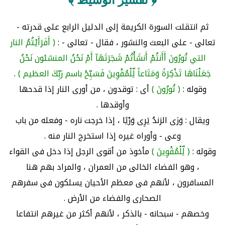
﴿ تفسير الوسيط ﴾
ثم انتقلت السورة الكريمة إلى الدليل الرابع على قدرته -
تعالى - على البعث والنشور ، فقال - تعالى - :
( أَفَرَأَيْتُمُ النار
التي تُورُونَ أَأَنتُمْ أَنشَأْتُمْ شَجَرَتَهَآ أَمْ نَحْنُ المنشئون نَحْنُ
جَعَلْنَاهَا تَذْكِرَةً وَمَتَاعاً لِّلْمُقْوِينَ فَسَبِّحْ باسم رَبِّكَ العظيم )
.
وقوله :
( تُورُونَ )
أى : توقدون ، من أورى النار إذا قدحها
وأوقدها .
ويقال : وَرَى الزندُ يَرِى وَرْيًا ، إذا خرجت ناره - وفعله من باب
وعى - وأوراه غيره إذا استخرج النار منه .
وقوله :
( لِّلْمُقْوِينَ )
مأخوذ من أقوى الرجل إذا دخل فى القواء
، وهو الفضاء الخالى من العمران ، والمراد بهم هنا
المسافرون ، لأنهم فى معظم الأحيان يسلكون فى سفرهم
الصحارى والفضاء من الأرض .
وخصهم - سبحانه - بالذكر ، لأنهم أكثر من غيرهم انتفاعا