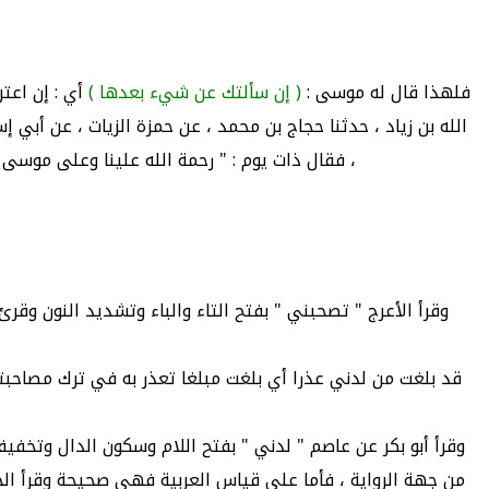
فلهذا قال له موسى :
( إن سألتك عن شيء بعدها )
أي : إن اعت
الله بن زياد ، حدثنا حجاج بن محمد ، عن حمزة الزيات ، عن أبي 
، فقال ذات يوم : " رحمة الله علينا وعلى موسى
وقرأ الأعرج " تصحبني " بفتح التاء والباء وتشديد النون وق
قد بلغت من لدني عذرا أي بلغت مبلغا تعذر به في ترك مصاحبتي 
وقرأ أبو بكر عن عاصم " لدني " بفتح اللام وسكون الدال وتخفي
من جهة الرواية ، فأما على قياس العربية فهي صحيحة وقرأ الجم