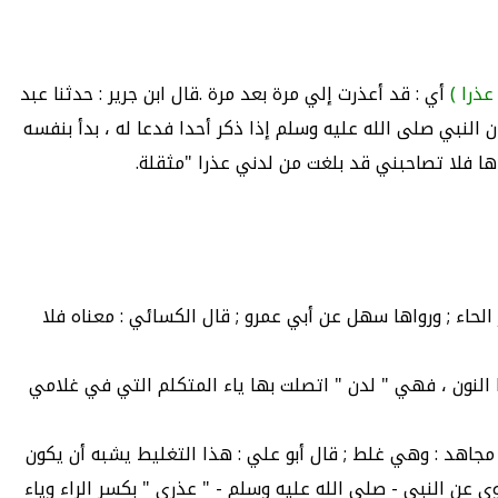
ذرا )
أي : قد أعذرت إلي مرة بعد مرة .قال ابن جرير : حدثنا عبد
ن النبي صلى الله عليه وسلم إذا ذكر أحدا فدعا له ، بدأ بنفسه
ها فلا تصاحبني قد بلغت من لدني عذرا "مثقلة.
لحاء ; ورواها سهل عن أبي عمرو ; قال الكسائي : معناه فلا
ا النون ، فهي " لدن " اتصلت بها ياء المتكلم التي في غلامي
 مجاهد : وهي غلط ; قال أبو علي : هذا التغليط يشبه أن يكون
 عن النبي - صلى الله عليه وسلم - " عذري " بكسر الراء وياء