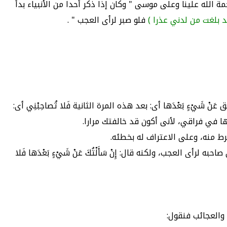
الله علينا وعلى موسى " وكان إذا ذكر أحدا من الأنبياء بدأ
 بلغت من لدني عذرا )
فلو صبر لرأى العجب " .
ْ شَيْءٍ بَعْدَها أى: بعد هذه المرة الثانية فَلا تُصاحِبْنِي أى:
 بعدها في فراقي، لأنى أكون قد خالفتك مرارا.
 منه، وعلى الاعتراف له بخطئه.
ى العجب، ولكنه قال: إِنْ سَأَلْتُكَ عَنْ شَيْءٍ بَعْدَها فَلا
 والعجائب فنقول: