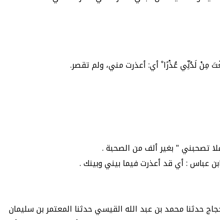
َ مِنْ لَدُنِّي عُذْرًا ْ أي: أعذرت مني، ولم تقصر.
لا تصحبني " بغير ألف من الصحبة .
بن عباس : أي قد أعذرت فيما بيني وبينك .
لحجاج حدثنا محمد بن عبد الله القيسي حدثنا المعتمر بن سليمان