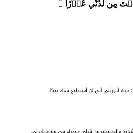
ۡتَ مِن لَّدُنِّي عُذۡرٗا ﴾
حيث أخبرتَني أني لن أستطيع معك صبرًا.
تشديد والتخفيف من قبلي «عذرا» في مفارقتك لي.