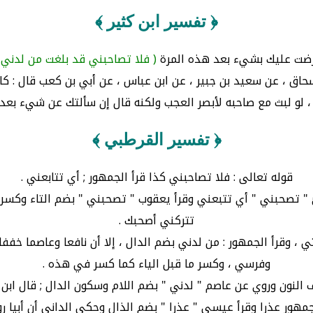
﴿ تفسير ابن كثير ﴾
رضت عليك بشيء بعد هذه المرة
( فلا تصاحبني قد بلغت من لدني ع
إسحاق ، عن سعيد بن جبير ، عن ابن عباس ، عن أبي بن كعب قال : كا
 ، لو لبث مع صاحبه لأبصر العجب ولكنه قال إن سألتك عن شيء بعد
﴿ تفسير القرطبي ﴾
قوله تعالى : فلا تصاحبني كذا قرأ الجمهور ; أي تتابعني .
رئ " تصحبني " أي تتبعني وقرأ يعقوب " تصحبني " بضم التاء وكسر ا
تتركني أصحبك .
، وقرأ الجمهور : من لدني بضم الدال ، إلا أن نافعا وعاصما خفف
وفرسي ، وكسر ما قبل الياء كما كسر في هذه .
ف النون وروي عن عاصم " لدني " بضم اللام وسكون الدال ; قال ابن
هور عذرا وقرأ عيسى " عذرا " بضم الذال وحكى الداني أن أبيا روى