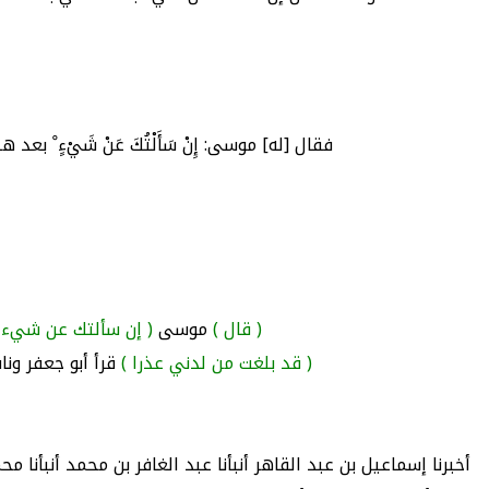
فقال [له] موسى: إِنْ سَأَلْتُكَ عَنْ شَيْءٍ ْ بعد ه
( قال )
موسى
( إن سألتك عن شيء 
( قد بلغت من لدني عذرا )
قرأ أبو جعفر ونا
أخبرنا إسماعيل بن عبد القاهر أنبأنا عبد الغافر بن محمد أنبأن