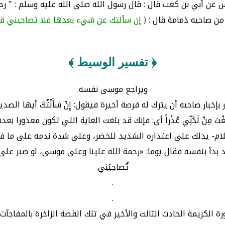
عن أبي بن كعب قال : قال رسول الله صلى الله عليه وسلم : " رحمة 
 من صاحبه ذمامة قال :
( إن سألتك عن شيء بعدها فلا تصاحبني قد
﴿ تفسير الوسيط ﴾
ويراجع موسى نفسه.
ر صاحبه أن يترك له فرصة أخيرة فيقول: إِنْ سَأَلْتُكَ أيها الصديق عَن
غْتَ مِنْ لَدُنِّي عُذْراً أى: فإنك قد بلغت الغاية التي تكون معذورا
ام- يدلك على اعتذاره الشديد للخضر، وعلى شدة ندمه على ما فرط
 بنفسه فقال يوما: «رحمة الله علينا وعلى موسى، لو صبر على صاحبه لرأ
تُصاحِبْنِي.
.
.
ة الكريمة الحادث الثالث والأخير في تلك القصة الزاخرة بالمفاجآت