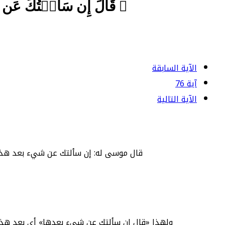
﴿ قَالَ إِن سَأَلۡتُكَ عَن ش
الآية السابقة
آية 76
الآية التالية
قال موسى له: إن سألتك عن شيء بعد هذه ا
ولهذا «قال إن سألتك عن شيء بعدها» أي بعد هذه 