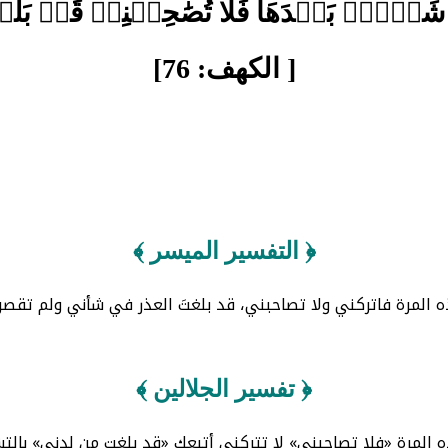
َيۡءِۭ بَعۡدَهَا فَلَا تُصَٰحِبۡنِيۖ قَدۡ بَلَغ
[ الكهف: 76]
﴿ التفسير الميسر ﴾
لمرة فاتركني ولا تصاحبني، قد بلغتَ العذر في شأني ولم تقصر؛ 
﴿ تفسير الجلالين ﴾
المرة «فلا تصاحبني» لا تتركني أتبعك «قد بلغت من لدني» بال