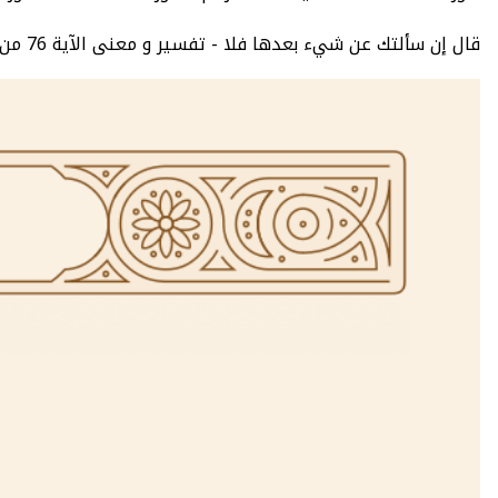
قال إن سألتك عن شيء بعدها فلا - تفسير و معنى الآية 76 من سورة الكهف سبع تفاسير معتمدة - سورة الكهف : عدد الآيات 110 - الصفحة 302 - الجزء 16.