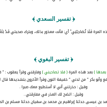
﴿ تفسير السعدي ﴾
ذه المرة فَلَا تُصَاحِبْنِي ْ أي: فأنت معذور بذلك، وبترك صحبتي قَدْ بَلَغْت
﴿ تفسير البغوي ﴾
بعدها )
بعد هذه المرة
( فلا تصاحبني )
وفارقني وقرأ يعقوب : " ف
فع وأبو بكر " من لدني " خفيفة النون وقرأ الآخرون بتشديدها قال ا
وقيل : حذرتني أني لا أستطيع معك صبرا .
وقيل : اتضح لك العذر في مفارقتي .
ا محمد بن عيسى حدثنا إبراهيم بن محمد بن سفيان حدثنا مسلم بن ا