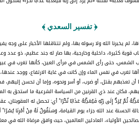
سوف نعذبه» نقتله «ثم يُرد إلى ربه فيعذبه عذابا نكرا» بسكون ال
﴿ تفسير السعدي ﴾
 التي أعطاه الله إياها، لم يخبرنا الله ولا رسوله بها، ولم تتناقلها الأخبار
أسباب قوية كثيرة، داخلية وخارجية، بها صار له جند عظيم، ذو عدد
مغرب الشمس، حتى رأى الشمس في مرأى العين، كأنها تغرب في عين 
ها تغرب في نفس الماء وإن كانت في غاية الارتفاع، ووجد عندها، أ
ِذَ فِيهِمْ حُسْنًا ْ أي: إما أن تعذبهم بقتل، أو ضرب، أو أسر ونحوه، وإما أن 
م، فكان عند ذي القرنين من السياسة الشرعية ما استحق به المدح و
َذِّبُهُ ثُمَّ يُرَدُّ إِلَى رَبِّهِ فَيُعَذِّبُهُ عَذَابًا نُكْرًا ْ أي: تحصل له العقوبت
 الجنة والحالة الحسنة عند الله جزاء يوم القيامة، وَسَنَقُولُ لَهُ مِنْ أَمْر
لحين الأولياء، العادلين العالمين، حيث وافق مرضاة الله في معام