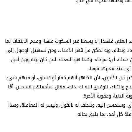
كاف وضمها شديدا في النار.
 على وجه يفيد العلم، فلهذا، لا يسعنا غير السكوت عنها، وعدم الالتفات لما
 وعدد ونظام، وبه تمكن من قهر الأعداء، ومن تسهيل الوصول إلى
حمئة، أي: سوداء، وهذا هو المعتاد لمن كان بينه وبين أفق
ي: عند مغربها قوما.
تحسن إليهم، فخير بين الأمرين، لأن الظاهر أنهم كفار أو فساق، أو فيهم شيء
الثناء، لتوفيق الله له لذلك، فقال: سأجعلهم قسمين: أَمَّا
ان، عقوبة الدنيا، وعقوبة الآخرة.
ِنَا يُسْرًا ْ أي: وسنحسن إليه، ونلطف له بالقول، ونيسر له المعاملة، وهذا
لة كل أحد، بما يليق بحاله.