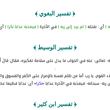
﴿ تفسير البغوي ﴾
 )
أي : نقتله
( ثم يرد إلى ربه )
في الآخرة
( فيعذبه عذابا نكرا )
أي :
﴿ تفسير الوسيط ﴾
 تعالى- عنه في الجواب ما يدل على سلامة تفكيره، فقال: قالَ أَمَّا م
.
ء القوم، يا رب: أما من ظلم نفسه بالإصرار على الكفر والفسوق وا
 ربه- سبحانه- فيعذبه في الآخرة عذابا «
نكرا
» أى: عذابا فظيعا عظ
﴿ تفسير ابن كثير ﴾