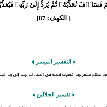
فَسَوۡفَ نُعَذِّبُهُۥ ثُمَّ يُرَدُّ إِلَىٰ رَبِّهِۦ فَيُعَذِّ
[ الكهف: 87]
﴿ التفسير الميسر ﴾
نفسه منهم فكفر بربه، فسوف نعذبه في الدنيا، ثم يرجع إلى ربه، فيعذ
﴿ تفسير الجلالين ﴾