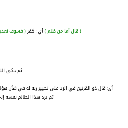
( قال أما من ظلم )
أي : كفر
( فسوف نعذبه
ثم حكى الله-
أى: قال ذو القرنين في الرد على تخيير ربه له في شأن هؤلا
ثم يرد هذا الظالم نفسه إلى