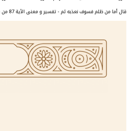
قال أما من ظلم فسوف نعذبه ثم - تفسير و معنى الآية 87 من سورة الكهف سبع تفاسير معتمدة - سورة الكهف : عدد الآيات 110 - الصفحة 303 - الجزء 16.