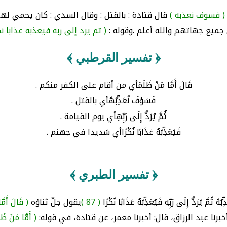
( فسوف نعذبه )
قال قتادة : بالقتل : وقال السدي : كان يحمي له
ميع جهاتهم والله أعلم .وقوله :
( ثم يرد إلى ربه فيعذبه عذابا نك
﴿ تفسير القرطبي ﴾
قَالَ أَمَّا مَنْ ظَلَمَأي من أقام على الكفر منكم .
فَسَوْفَ نُعَذِّبُهُأي بالقتل .
ثُمَّ يُرَدُّ إِلَى رَبِّهِأي يوم القيامة .
فَيُعَذِّبُهُ عَذَابًا نُكْرًاأي شديدا في جهنم .
﴿ تفسير الطبري ﴾
يُرَدُّ إِلَى رَبِّهِ فَيُعَذِّبُهُ عَذَابًا نُكْرًا
( 87 )
يقول جلّ ثناؤه
( قَالَ أَمَّ
برنا عبد الرزاق، قال: أخبرنا معمر، عن قتادة، في قوله:
( أَمَّا مَنْ ظَل