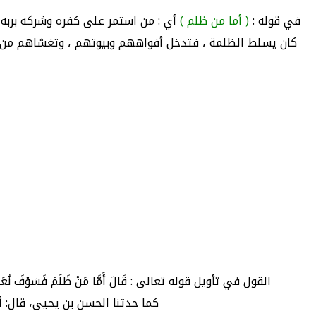
في قوله :
( أما من ظلم )
أي : من استمر على كفره وشركه بربه
كان يسلط الظلمة ، فتدخل أفواههم وبيوتهم ، وتغشاهم من ج
القول في تأويل قوله تعالى : قَالَ أَمَّا مَنْ ظَلَمَ فَسَوْفَ نُعَذِّبُهُ ثُمَّ 
كما حدثنا الحسن بن يحيى، قال: أخ