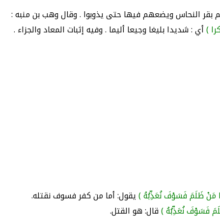
م بقر النحاس ويضعهم فيها حتى يذوبوا . وقال وهب بن منبه :
را )
أي : شديدا بليغا وجيعا أليما . وفيه إثبات المعاد والجزاء .
ا مَنْ ظَلَمَ فَسَوْفَ نُعَذِّبُهُ )
يقول: أما من كفر فسوف نقتله.
َمَ فَسَوْفَ نُعَذِّبُهُ )
قال: هو القتل.