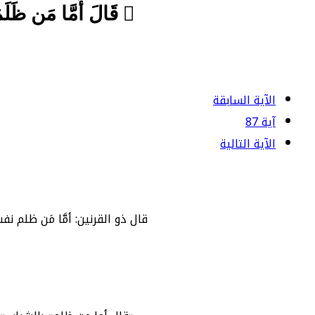
﴿ قَالَ أَمَّا مَن ظَلَمَ 
الآية السابقة
آية 87
الآية التالية
قال ذو القرنين: أمَّا مَن ظلم 