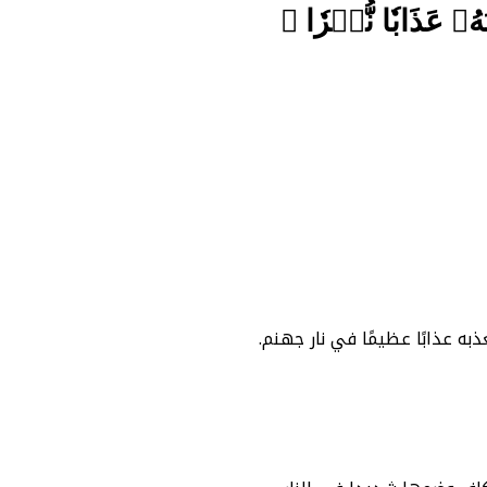
بُهُۥ عَذَابٗا نُّكۡرٗا ﴾
به عذابًا عظيمًا في نار جهنم.