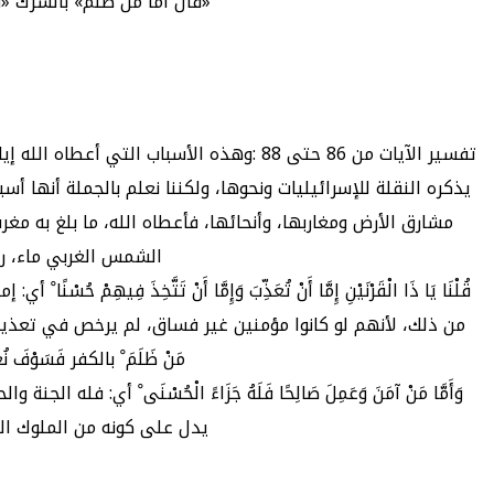
«قال أما من ظلم» بالشرك «ف
تفسير الآيات من 86 حتى 88 :وهذه الأسباب
يذكره النقلة للإسرائيليات ونحوها، ولكننا نعلم بالجملة أنها 
مشارق الأرض ومغاربها، وأنحائها، فأعطاه الله، ما بلغ به 
الشمس الغربي ماء، رآ
قُلْنَا يَا ذَا الْقَرْنَيْنِ إِمَّا أَنْ تُعَذِّبَ وَإِمَّا أَنْ تَتَّخ
من ذلك، لأنهم لو كانوا مؤمنين غير فساق، لم يرخص في تعذيبه
مَنْ ظَلَمَ ْ بالكفر فَسَوْفَ نُع
وَأَمَّا مَنْ آمَنَ وَعَمِلَ صَالِحًا فَلَهُ جَزَاءً الْحُسْنَى ْ أي: فله
يدل على كونه من الملوك الصا