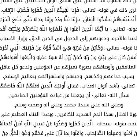
ل ذلك بأسلوب قد اشتمل على أسمى ألوان التحضيض على القتال.
نرى ذلك في قوله- تعالى-: فَإِذا لَقِيتُمُ الَّذِينَ كَفَرُوا فَضَرْبَ الرِّقابِ.
َثْخَنْتُمُوهُمْ فَشُدُّوا الْوَثاقَ، فَإِمَّا مَنًّا بَعْدُ وَإِمَّا فِداءً حَتَّى تَضَعَ الْحَرْبُ
 تعالى-: يا أَيُّهَا الَّذِينَ آمَنُوا إِنْ تَنْصُرُوا اللَّهَ يَنْصُرْكُمْ وَيُثَبِّتْ أَقْد
دنيا والآخرة، ودعوتهم إلى الدخول في الدين الحق، وإبراز الأسبا
ى-: وَكَأَيِّنْ مِنْ قَرْيَةٍ هِيَ أَشَدُّ قُوَّةً مِنْ قَرْيَتِكَ الَّتِي أَخْرَجَتْك
َفَمَنْ كانَ عَلى بَيِّنَةٍ مِنْ رَبِّهِ كَمَنْ زُيِّنَ لَهُ سُوءُ عَمَلِهِ وَاتَّبَعُوا أَهْواءَهُمْ.
منافقين وأوصافهم بصورة تميزهم عن المؤمنين وتدعو كل عاقل 
بسبب خداعهم وكذبهم، وجبنهم واستهزائهم بتعاليم الإسلام.
- بأشد ألوان العذاب، فقال: أُولئِكَ الَّذِينَ لَعَنَهُمُ اللَّهُ فَأَصَمَّهُمْ 
نسأل الله- تعالى- أن يجعلنا من عباده المؤمنين الصادقين.
وصلى الله على سيدنا محمد وعلى آله وصحبه وسلم.
ة القتال بهذا الذم الشديد للكافرين، وبهذا الثناء العظيم على 
حت بقوله- سبحانه-: الَّذِينَ كَفَرُوا وَصَدُّوا عَنْ سَبِيلِ اللَّهِ أَضَلَّ أَعْمالَهُ
ينَ آمَنُوا وَعَمِلُوا الصَّالِحاتِ، وَآمَنُوا بِما نُزِّلَ عَلى مُحَمَّدٍ وَهُوَ الْحَقُّ مِنْ رَب