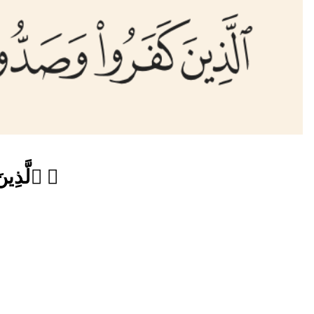
﴿ ٱلَّذِينَ