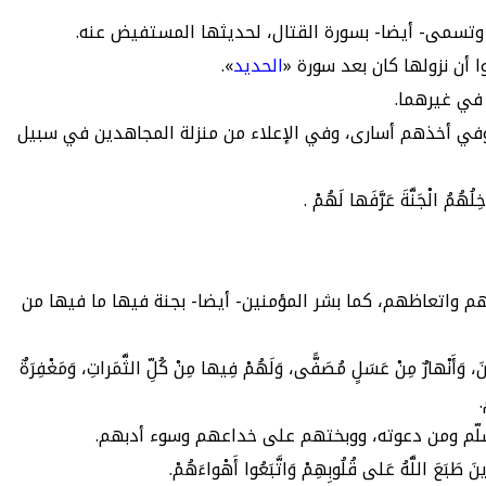
 أن نزولها كان بعد سورة «
الحديد
».
 في غيرهما.
، وفي أخذهم أسارى، وفي الإعلاء من منزلة المجاهدين في سبيل
هُمُ الْجَنَّةَ عَرَّفَها لَهُمْ .
هم واتعاظهم، كما بشر المؤمنين- أيضا- بجنة فيها ما فيها من
ِبِينَ، وَأَنْهارٌ مِنْ عَسَلٍ مُصَفًّى، وَلَهُمْ فِيها مِنْ كُلِّ الثَّمَراتِ، وَمَغْفِرَةٌ
.
َ طَبَعَ اللَّهُ عَلى قُلُوبِهِمْ وَاتَّبَعُوا أَهْواءَهُمْ.