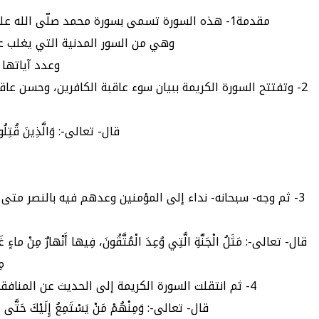
مقدمة1- هذه السورة تسمى بسورة محمد صلّى الله عليه وسلّم لما فيها من الحديث عما أنزل عليه صلّى الله عليه وسلّم وتسمى- أيضا- بسورة القتال، لحديثها المستفيض عنه.
وهي من السور المدنية التي يغلب على
وعدد آياتها 
2- وتفتتح السورة الكريمة ببيان سوء عاقبة الكافرين، وحسن ع
قال- تعالى-: وَالَّذِينَ قُتِلُوا ف
3- ثم وجه- سبحانه- نداء إلى المؤمنين وعدهم فيه بالنصر متى
قال- تعالى-: مَثَلُ الْجَنَّةِ الَّتِي وُعِدَ الْمُتَّقُونَ، فِيها أَنْهارٌ مِنْ ماءٍ غَيْرِ 
مِ
4- ثم انتقلت السورة الكريمة إلى الحديث عن المنافقين، فذكرت جانبا من مواقفهم السيئة من النبي صلّى الله عليه وسلّم ومن دعوته، ووبختهم على خداعهم وسوء أدبهم.
قال- تعالى-: وَمِنْهُمْ مَنْ يَسْتَمِعُ إِلَيْكَ حَتَّى إِذا 