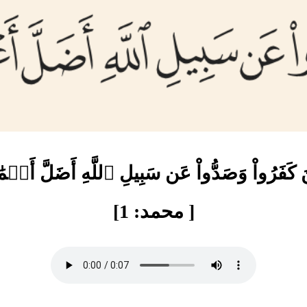
 كَفَرُواْ وَصَدُّواْ عَن سَبِيلِ ٱللَّهِ أَضَلَّ أَعۡم
[ محمد: 1]