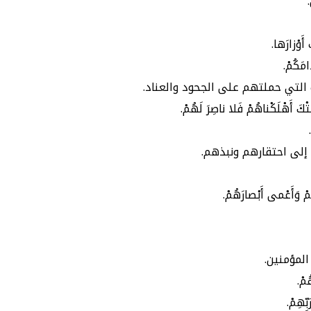
 أَوْزارَها.
امَكُمْ.
ب التي حملتهم على الجحود والعناد.
َ أَهْلَكْناهُمْ فَلا ناصِرَ لَهُمْ.
إلى احتقارهم ونبذهم.
وَأَعْمى أَبْصارَهُمْ.
المؤمنين.
مْ.
ِّهِمْ.