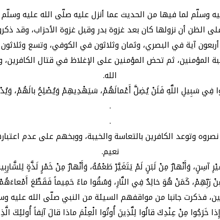
 الظن أن نزولها كان بعد غزوة بدر وقبل غزوة الأحزاب، وقد ذكروا
أربعون آية في البصري، وثمان وثلاثون في الكوفي، وتسع وثلاثون
اقبة المؤمنين، ثم تحض المؤمنين على الإغلاظ في قتال الكافرين
الله.
ِي سَبِيلِ اللَّهِ فَلَنْ يُضِلَّ أَعْمالَهُمْ، سَيَهْدِيهِمْ وَيُصْلِحُ بالَهُمْ، وَيُدْخِلُ
.
.
 نصروه وتوعد الكافرين بالتعاسة والخيبة، ووبخهم على عدم اعتبار
نعيم.
آسِنٍ، وَأَنْهارٌ مِنْ لَبَنٍ لَمْ يَتَغَيَّرْ طَعْمُهُ، وَأَنْهارٌ مِنْ خَمْرٍ لَذَّةٍ لِلشَّار
نْ رَبِّهِمْ، كَمَنْ هُوَ خالِدٌ فِي النَّارِ، وَسُقُوا ماءً حَمِيماً فَقَطَّعَ أَمْعاءَهُمْ
خَرَجُوا مِنْ عِنْدِكَ قالُوا لِلَّذِينَ أُوتُوا الْعِلْمَ ماذا قالَ آنِفاً أُولئِكَ الَّذِين