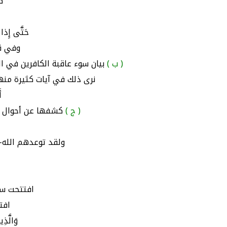
ك
حَتَّى إِذا أ
وفي قوله-
( ب )
بيان سوء عاقبة الكافرين في ال
نرى ذلك في آيات كثيرة منها قوله- تعال
أ
( ج )
كشفها عن أحوال ال
ولقد توعدهم الله- تعالى
افتتحت سور
افتت
وَالَّذِ