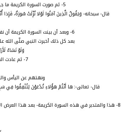
5- ثم صورت السورة الكريمة ما جبل عليه هؤلاء المنافقون من جبن وهلع، وكيف أنهم عند ما يدعون إلى القتال يصابون بالفزع الخالع.
قال- سبحانه- وَيَقُولُ الَّذِينَ آمَنُوا لَوْلا نُزِّلَتْ سُورَةٌ، فَإِذا أُنْزِ
6- وبعد أن بينت السورة الكريمة أن نفاق المنافقين كان بسبب استحواذ الشيطان عليهم، وتوعدتهم بسوء المصير في حياتهم وبعد مماتهم.
بعد كل ذلك أخبرت النبي صلّى الله عليه وسلّم
وَلَوْ نَشاءُ لَأَر
7- ثم عادت السورة إلى الحديث عن الكافرين وعن المؤمنين، فتوعدت الكافرين بحبوط أعمالهم.
ونهتهم عن اليأس والق
قال- تعالى-: ها أَنْتُمْ هؤُلاءِ تُدْعَوْنَ لِتُنْفِقُوا فِي سَبِيلِ اللَّه
8- هذا والمتدبر في هذه السورة الكريمة- بعد هذا العرض الإجمالى لها- يراها تهتم بقضايا من أهمها ما يأتى: