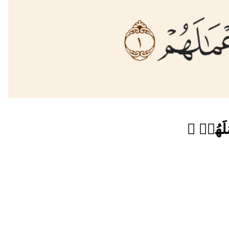
َٰلَهُمۡ ﴾