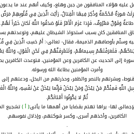
لَتْ سُورَةٌ مُحْكَمَةٌ وَذُكِرَ فِيهَا الْقِتالُ، رَأَيْتَ الَّذِينَ فِي قُلُوبِهِمْ مَرَضٌ يَ
طاعَةٌ وَقَوْلٌ مَعْرُوفٌ، فَإِذا عَزَمَ الْأَمْرُ فَلَوْ صَدَقُوا اللَّهَ لَكانَ خَيْراً لَهُمْ.
 بأوصافهم الذميمة، فقال- تعالى-: أَمْ حَسِبَ الَّذِينَ فِي قُلُوبِهِمْ مَرَض
َيْناكَهُمْ، فَلَعَرَفْتَهُمْ بِسِيماهُمْ، وَلَتَعْرِفَنَّهُمْ فِي لَحْنِ الْقَوْلِ، وَاللَّهُ يَعْ
وأمرت المؤمنين بطاعة الله ورسوله.
نوط، وبشرتهم بالنصر والظفر، وحذرتهم من البخل، ودعتهم إلى ال
ِ فَمِنْكُمْ مَنْ يَبْخَلُ وَمَنْ يَبْخَلْ فَإِنَّما يَبْخَلُ عَنْ نَفْسِهِ، وَاللَّهُ الْغَنِيُّ وَ
ثُمَّ لا يَكُونُوا أَمْثالَكُمْ.
( أ )
تشجيع المؤ
الكافرين، وأخذهم أسرى، وكسر شوكتهم، وإذلال نفوسهم.
.