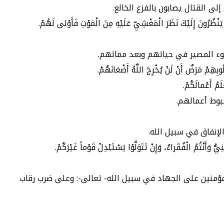
نْظُرُونَ إِلَيْكَ نَظَرَ الْمَغْشِيِّ عَلَيْهِ مِنَ الْمَوْتِ فَأَوْلى لَهُمْ.
ٌ أَنْ لَنْ يُخْرِجَ اللَّهُ أَضْغانَهُمْ.
لَمُ أَعْمالَكُمْ.
إنفاق في سبيل الله.
أَنْتُمُ الْفُقَراءُ، وَإِنْ تَتَوَلَّوْا يَسْتَبْدِلْ قَوْماً غَيْرَكُمْ.
منين على الجهاد في سبيل الله- تعالى-: وعلى ضرب رقاب