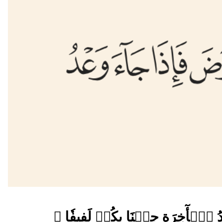
ُ ٱلۡأٓخِرَةِ جِئۡنَا بِكُمۡ لَفِيفٗا ﴾