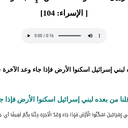
[ الإسراء: 104]
 لبني إسرائيل اسكنوا الأرض فإذا جاء وعد الآخرة جئ
نا من بعده لبني إسرائيل اسكنوا الأرض فإذا جاء
نِي إِسْرَائِيلَ اسْكُنُوا الْأَرْضَ فَإِذَا جَاءَ وَعْدُ الْآخِرَةِ جِئْنَا بِكُمْ لَف