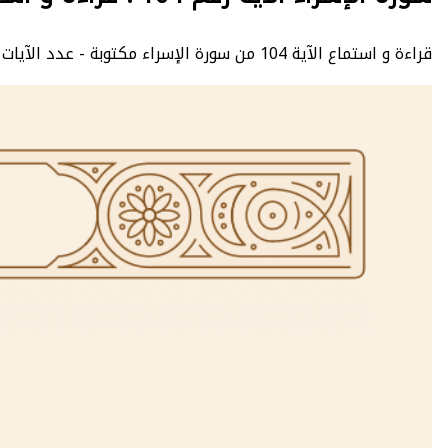
قراءة و استماع الآية 104 من سورة الإسراء مكتوبة - عدد الآيات 111 - Al-Isra’ - الصفحة 292 - الجزء 15.