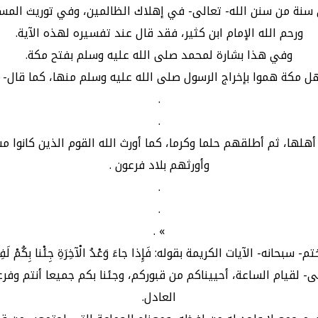
ى سنة من سنن الله- تعالى- في إهلاك الظالمين، وفي توريث المس
ورحم الله الإمام ابن كثير، فقد قال عند تفسيره لهذه الآية.
وفي هذا بشارة لمحمد صلى الله عليه وسلم بفتح مكة.
ا بإخراج الرسول صلى الله عليه وسلم منها، كما قال- تعالى-: وَإِنْ كادُ
.
.
أهلها، ثم أطلقهم حلما وكرما، كما أورث الله القوم الذين كانوا
وأورثهم بلاد فرعون .
.
.
» .
م- سبحانه- الآيات الكريمة بقوله: فَإِذا جاءَ وَعْدُ الْآخِرَةِ جِئْنا بِكُمْ لَفِي
عالى- لقيام الساعة، أحييناكم من قبوركم، وجئنا بكم جميعا أنتم 
العادل.