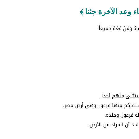
 وعد الآخرة جئنا ﴾
َنْ مَعَهُ جَمِيعاً.
ستثنى منهم أحدا.
 يستفزكم منها فرعون وهي أرض مصر.
ه فرعون وجنده.
حد أن المراد من الأرض.