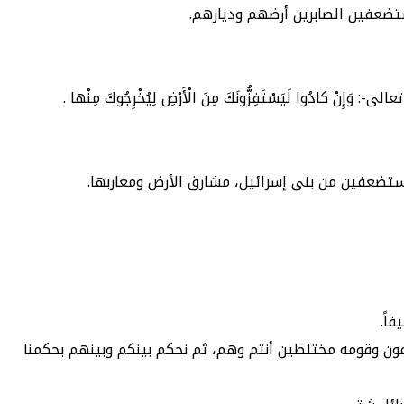
تضعفين الصابرين أرضهم وديارهم.
وا لَيَسْتَفِزُّونَكَ مِنَ الْأَرْضِ لِيُخْرِجُوكَ مِنْها .
 مستضعفين من بنى إسرائيل، مشارق الأرض ومغاربها.
فاً.
وفرعون وقومه مختلطين أنتم وهم، ثم نحكم بينكم وبينهم بحكمنا