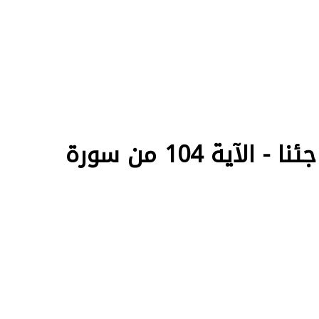
وقلنا من بعده لبني إسرائيل اسكنوا الأرض فإذا جاء وعد الآخرة جئنا - الآية 104 من سورة