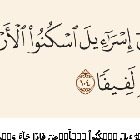
رَٰٓءِيلَ ٱسۡكُنُواْ ٱلۡأَرۡضَ فَإِذَا جَآءَ وَعۡد