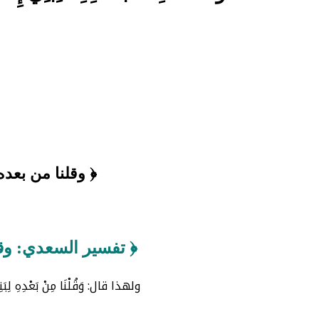
﴿ وقلنا من بعده
﴿ تفسير السعدي: وقل
ولهذا قال: وَقُلْنَا مِنْ بَعْدِهِ لِبَ