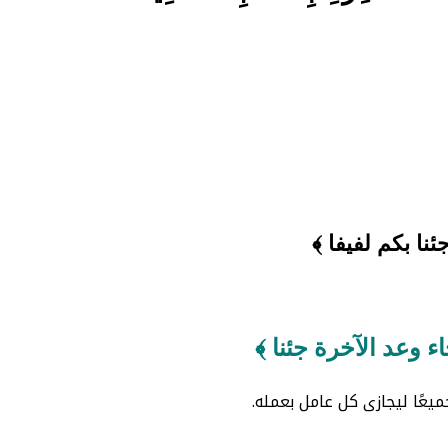
نا بكم لفيفا ﴾
 وعد الآخرة جئنا ﴾
ِيفًا أي: جميعًا ليجازى كل عامل بعمله.