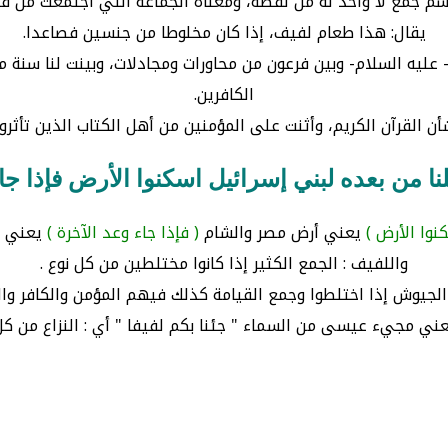
سم جمع لا واحد له من لفظه، ومعناه الجماعة التي اجتمعت من ق
يقال: هذا طعام لفيف، إذا كان مخلوطا من جنسين فصاعدا.
ى- عليه السلام- وبين فرعون من محاورات ومجادلات، وبينت لنا سنة 
الكافرين.
ن القرآن الكريم، وأثنت على المؤمنين من أهل الكتاب الذين تأثروا
نا من بعده لبني إسرائيل اسكنوا الأرض فإذا جاء
نوا الأرض )
يعني أرض مصر والشام
( فإذا جاء وعد الآخرة )
يعني ي
واللفيف : الجمع الكثير إذا كانوا مختلطين من كل نوع .
الجيوش إذا اختلطوا وجمع القيامة كذلك فيهم المؤمن والكافر والبر
: يعني مجيء عيسى من السماء " جئنا بكم لفيفا " أي : النزاع من ك