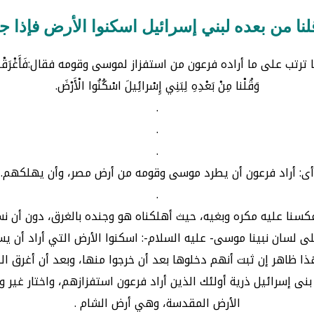
نا من بعده لبني إسرائيل اسكنوا الأرض فإذا جاء
تب على ما أراده فرعون من استفزاز لموسى وقومه فقال:فَأَغْرَقْناهُ وَم
وَقُلْنا مِنْ بَعْدِهِ لِبَنِي إِسْرائِيلَ اسْكُنُوا الْأَرْضَ.
.
.
.
أى: أراد فرعون أن يطرد موسى وقومه من أرض مصر، وأن يهلكهم.
.
عكسنا عليه مكره وبغيه، حيث أهلكناه هو وجنده بالغرق، دون أن ن
لى لسان نبينا موسى- عليه السلام-: اسكنوا الأرض التي أراد أن
ذا ظاهر إن ثبت أنهم دخلوها بعد أن خرجوا منها، وبعد أن أغرق الل
بنى إسرائيل ذرية أولئك الذين أراد فرعون استفزازهم، واختار غير وا
الأرض المقدسة، وهي أرض الشام .