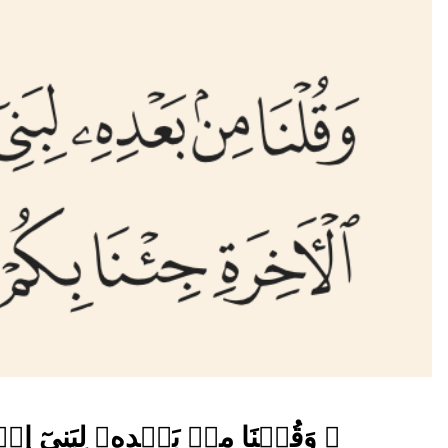
﴿ وَقُلۡنَا مِنۢ بَعۡدِهِۦ لِبَنِيٓ إِسۡ