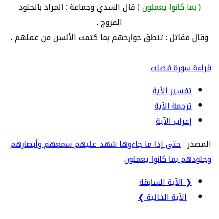
( بما كانوا يعملون )
قال السدي وجماعة : المراد بالجلود
الفروج .
وقال مقاتل : تنطق جوارحهم بما كتمت الألسن من عملهم .
قراءة سورة فصلت
تفسير الآية
ترجمة الآية
إعراب الآية
المصدر :
حتى إذا ما جاءوها شهد عليهم سمعهم وأبصارهم
وجلودهم بما كانوا يعملون
❮ الآية السابقة
الآية التـالية ❯