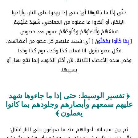
حَتَّى إِذَا مَا جَاءُوهَا أي: حتى إذا وردوا على النار، وأرادوا
الإنكار، أو أنكروا ما عملوه من المعاصي، شَهِدَ عَلَيْهِمْ
سَمْعُهُمْ وَأَبْصَارُهُمْ وَجُلُودُهُمْ عموم بعد خصوص.
[
بِمَا كَانُوا يَعْمَلُونَ
] أي: شهد عليهم كل عضو من أعضائهم،
فكل عضو يقول: أنا فعلت كذا وكذا، يوم كذا وكذا.
وخص هذه الأعضاء الثلاثة، لأن أكثر الذنوب، إنما تقع بها، أو
بسببها.
﴿ تفسير الوسيط: حتى إذا ما جاءوها شهد
عليهم سمعهم وأبصارهم وجلودهم بما كانوا
يعملون ﴾
ثم بين- سبحانه- أحوالهم عند ما يعرضون على النار فقال: