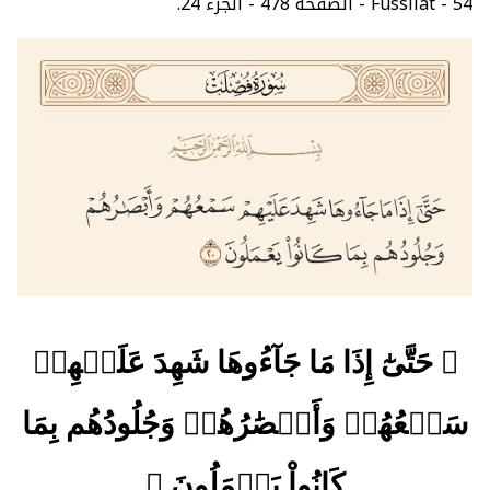
54 - Fussilat - الصفحة 478 - الجزء 24.
﴿ حَتَّىٰٓ إِذَا مَا جَآءُوهَا شَهِدَ عَلَيۡهِمۡ
سَمۡعُهُمۡ وَأَبۡصَٰرُهُمۡ وَجُلُودُهُم بِمَا
كَانُواْ يَعۡمَلُونَ ﴾