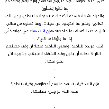
حَتَّى إِذا ما جاؤُها شَهِدَ عَلَيْهِمْ سَمْعُهُمْ وَأَبْصارُهُمْ وَجُلُودُهُمْ
بِما كانُوا يَعْمَلُونَ.
والمراد بشهادة هذه الأعضاء عليهم: أنها تنطق- بإذن الله-
تعالى- وتخبر بما اجترحوه من سيئات، وبما فعلوه من قبائح.
قال صاحب الكشاف ما ملخصه: «
فإن قلت «ما
» في قوله: حَتَّى
إِذا ما جاؤُها ما هي؟.
قلت: مزيدة للتأكيد، ومعنى التأكيد فيها: أن وقت مجيئهم
النار لا محالة أن يكون وقت الشهادة عليهم، ولا وجه لأن
يخلو منها .
.
.
فإن قلت: كيف تشهد عليهم أعضاؤهم وكيف تنطق؟.
قلت: الله- عز وجل- ينطقها .
.
.