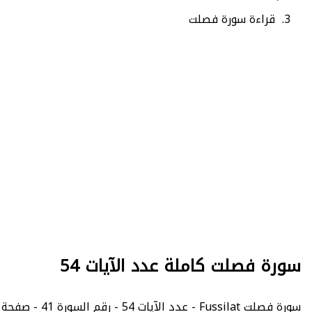
قراءة سورة فصلت
سورة فصلت كاملة عدد الآيات 54
سورة فصلت Fussilat - عدد الآيات 54 - رقم السورة 41 - صفحة السورة في المصحف الشريف 477 - Expounded.