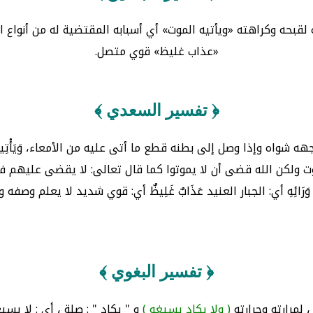
ه لقبحه وكراهته «ويأتيه الموت» أي أسبابه المقتضية له من أنواع
«عذاب غليظ» قوي متصل.
﴿ تفسير السعدي ﴾
وجهه شواه وإذا وصل إلى بطنه قطع ما أتى عليه من الأمعاء، وَيَأْتِيهِ الْمَو
موت ولكن الله قضى أن لا يموتوا كما قال تعالى: لا يقضى عليهم
رَائِهِ أي: الجبار العنيد عَذَابٌ غَلِيظٌ أي: قوي شديد لا يعلم وصفه 
﴿ تفسير البغوي ﴾
 لمرارته وحرارته
( ولا يكاد يسيغه )
و " يكاد " : صلة ، أي : لا يسي