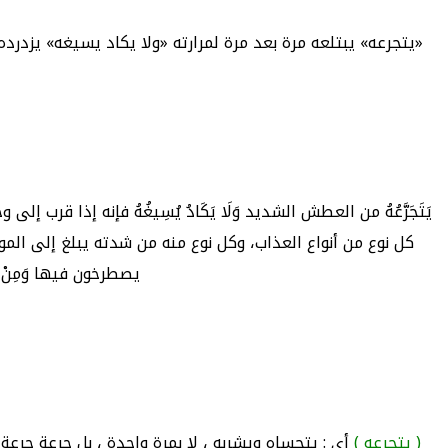
«يتجرعه» يبتلعه مرة بعد مرة لمرارته «ولا يكاد يسيغه» يزدرد
يَتَجَرَّعُهُ من العطش الشديد وَلَا يَكَادُ يُسِيغُهُ فإنه إذا قرب إلى 
كل نوع من أنواع العذاب، وكل نوع منه من شدته يبلغ إلى ال
يصطرخون فيها وَمِنْ وَ
( يتجرعه )
أي : يتحساه ويشربه ، لا بمرة واحدة ، بل جرعة جرعة ،