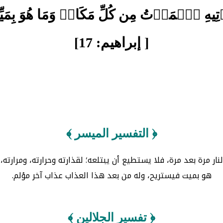
َيَأۡتِيهِ ٱلۡمَوۡتُ مِن كُلِّ مَكَانٖ وَمَا هُوَ بِمَ
[ إبراهيم: 17]
﴿ التفسير الميسر ﴾
لنار مرة بعد مرة، فلا يستطيع أن يبتلعه؛ لقذارته وحرارته، ومرار
هو بميت فيستريح، وله من بعد هذا العذاب عذاب آخر مؤلم.
﴿ تفسير الجلالين ﴾