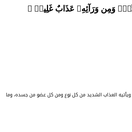
يِّتٖۖ وَمِن وَرَآئِهِۦ عَذَابٌ غَلِيظٞ ﴾
ته، ويأتيه العذاب الشديد من كل نوع ومن كل عضو من جسده، وما