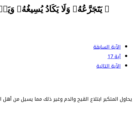
﴿ يَتَجَرَّعُهُۥ وَلَا يَكَادُ يُسِيغُهُۥ و
الآية السابقة
آية 17
الآية التالية
يحاول المتكبر ابتلاع القيح والدم وغير ذلك مما يسيل من أهل ا