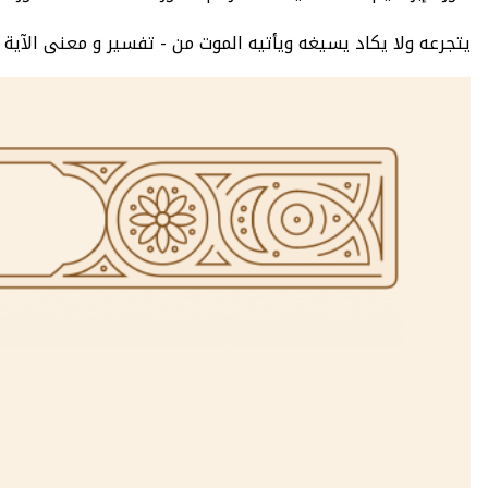
يتجرعه ولا يكاد يسيغه ويأتيه الموت من - تفسير و معنى الآية 17 من سورة إبراهيم سبع تفاسير معتمدة - سورة إبراهيم : عدد الآيات 52 - الصفحة 257 - الجزء 13.