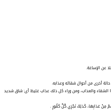
ا عن الإساغة.
ُهُ لبيان حالة أخرى من أحوال شقائه وعذابه.
 الشقاء والعذاب، ومن وراء كل ذلك عذاب غليظ أى: شاق شديد
مِنْ عَذابِها، كَذلِكَ نَجْزِي كُلَّ كَفُورٍ .