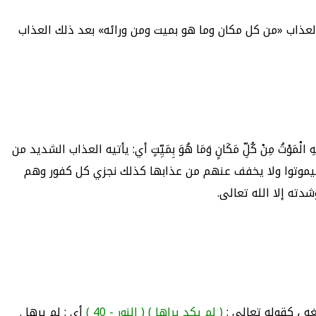
 العذاب «من كل مكان وما هو بميت ومن ورائه» بعد ذلك العذاب
ْتُ مِنْ كُلِّ مَكَانٍ وَمَا هُوَ بِمَيِّتٍ أي: يأتيه العذاب الشديد من
 فيموتوا ولا يخفف عنهم من عذابها كذلك نجزي كل كفور وهم
وشدته إلا الله تعالى.
غه ، كقوله تعالى :
( لم يكد يراها )
( النور - 40 )
أي : لم يرها .