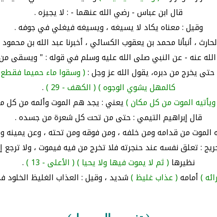
قال ابن عباس - رضي الله عنهما - : لا يجيزه .
وقيل : معناه يكاد لا يسيغه ، ويسيغه فيغلي في جوفه .
حارث ، أنبأنا محمد بن يعقوب الكسائي ، أخبرنا عبد الله بن محمود ، أ
الله عنه - عن النبي صلى الله عليه وسلم في قوله : " ويسقى من 
حتى يخرج من دبره، يقول الله عز وجل :
( وسقوا ماء حميما فقطع 
كالمهل يشوي الوجوه )
( الكهف - 29 )
.
 ويأتيه الموت من كل مكان )
يعني : يجد هم الموت وألمه من كل مك
قال إبراهيم التيمي : حتى من تحت كل شعرة من جسده .
يه الموت من قدامه ومن خلفه ، ومن فوقه ومن تحته ، وعن يمينه وع
ريج : تعلق نفسه عند حنجرته فلا تخرج من فيه فيموت ، ولا ترجع إ
نظيرها
( ثم لا يموت فيها ولا يحيا )
( الأعلى - 13 )
.
ائه )
أمامه
( عذاب غليظ )
شديد ، وقيل : العذاب الغليظ الخلود في 