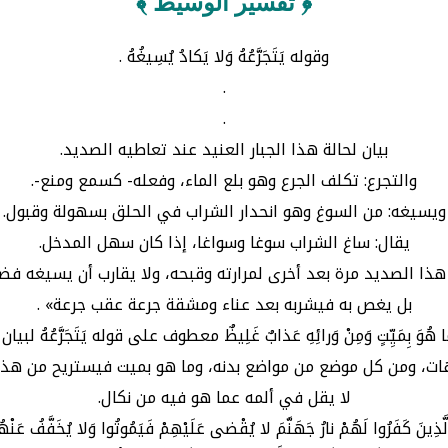
﴿ تفسير الوسيط ﴾
وقوله يَتَجَرَّعُهُ وَلا يَكادُ يُسِيغُهُ .
.
.
بيان لحالة هذا الجبار العنيد عند تعاطيه الصديد.
والتجرع: تكلف الجرع وهو بلع الماء، وفعله- كسمع ومنع-.
ويسيغه: من السوغ وهو انحدار الشراب في الحلق بسهولة وقبول.
يقال: ساغ الشراب سوغا وسواغا، إذا كان سهل المدخل.
هذا الصديد مرة بعد أخرى لمرارته وقبحه، ولا يقارب أن يسيغه فضل
بل يغص به فيشربه بعد عناء ومشقة جرعة عقب جرعة» .
نٍ وَما هُوَ بِمَيِّتٍ وَمِنْ وَرائِهِ عَذابٌ غَلِيظٌ معطوف على قوله يَتَجَرَّع
جهات، ومن كل موضع من مواضع بدنه، وما هو بميت فيستريح من هذا
لا يقل في ألمه عما هو فيه من نكال.
رُوا لَهُمْ نارُ جَهَنَّمَ لا يُقْضى عَلَيْهِمْ فَيَمُوتُوا وَلا يُخَفَّفُ عَنْهُمْ 