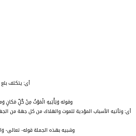
أى: يتكلف بلع 
وقوله وَيَأْتِيهِ الْمَوْتُ مِنْ كُلِّ مَكا
أى: وتأتيه الأسباب المؤدية للموت والهلاك من كل جهة من ال
وشبيه بهذه الجملة قوله- تعالى- وَالَّذِينَ كَفَ