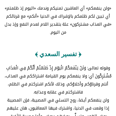
«ولن ينفعكم» أي العاشين تمنيكم وندمك «اليوم إذ ظلمتم»
أي تبين لكم ظلمكم بالإشراك في الدنيا «أنكم» مع قرنائكم
«في العذاب مشتركون» علة بتقدير اللام لعدم النفع وإذ بدل
من اليوم.
﴿ تفسير السعدي ﴾
وقوله تعالى: وَلَنْ يَنْفَعَكُمُ الْيَوْمَ إِذْ ظَلَمْتُمْ أَنَّكُمْ فِي الْعَذَابِ
مُشْتَرِكُونَ أي: ولا ينفعكم يوم القيامة اشتراككم في العذاب،
أنتم وقرناؤكم وأخلاؤكم، وذلك لأنكم اشتركتم في الظلم،
فاشتركتم في عقابه وعذابه.
ولن ينفعكم أيضا، روح التسلي في المصيبة، فإن المصيبة
إذا وقعت في الدنيا، واشترك فيها المعاقبون، هان عليهم