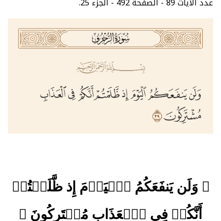
عدد الآيات 89 - الصفحة 492 - الجزء 25.
﴿ وَلَن يَنفَعَكُمُ ٱلۡيَوۡمَ إِذ ظَّلَمۡتُمۡ
أَنَّكُمۡ فِي ٱلۡعَذَابِ مُشۡتَرِكُونَ ﴾