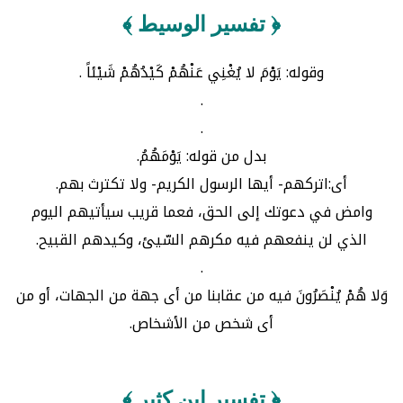
﴿ تفسير الوسيط ﴾
وقوله: يَوْمَ لا يُغْنِي عَنْهُمْ كَيْدُهُمْ شَيْئاً .
.
.
بدل من قوله: يَوْمَهُمُ.
أى:اتركهم- أيها الرسول الكريم- ولا تكترث بهم.
وامض في دعوتك إلى الحق، فعما قريب سيأتيهم اليوم
الذي لن ينفعهم فيه مكرهم السّيئ، وكيدهم القبيح.
.
وَلا هُمْ يُنْصَرُونَ فيه من عقابنا من أى جهة من الجهات، أو من
أى شخص من الأشخاص.
﴿ تفسير ابن كثير ﴾