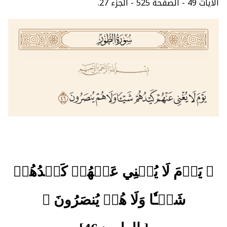
الآيات 49 - الصفحة 525 - الجزء 27.
﴿ يَوۡمَ لَا يُغۡنِي عَنۡهُمۡ كَيۡدُهُمۡ
شَيۡـٔٗا وَلَا هُمۡ يُنصَرُونَ ﴾