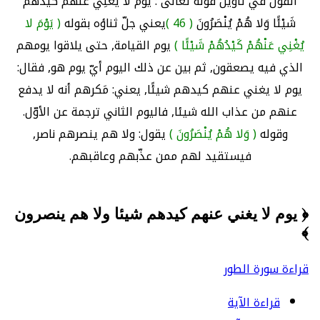
القول في تأويل قوله تعالى : يَوْمَ لا يُغْنِي عَنْهُمْ كَيْدُهُمْ
شَيْئًا وَلا هُمْ يُنْصَرُونَ
( 46 )
يعني جلّ ثناؤه بقوله
( يَوْمَ لا
يُغْنِي عَنْهُمْ كَيْدُهُمْ شَيْئًا )
يوم القيامة, حتى يلاقوا يومهم
الذي فيه يصعقون, ثم بين عن ذلك اليوم أيّ يوم هو, فقال:
يوم لا يغني عنهم كيدهم شيئًا, يعني: مَكرهم أنه لا يدفع
عنهم من عذاب الله شيئا, فاليوم الثاني ترجمة عن الأوّل.
وقوله
( وَلا هُمْ يُنْصَرُونَ )
يقول: ولا هم ينصرهم ناصر,
فيستقيد لهم ممن عذّبهم وعاقبهم.
﴿ يوم لا يغني عنهم كيدهم شيئا ولا هم ينصرون
﴾
قراءة سورة الطور
قراءة الآية