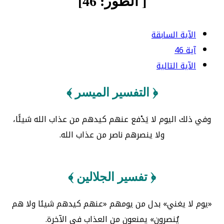
[ الطور: 46]
الآية السابقة
آية 46
الآية التالية
﴿ التفسير الميسر ﴾
وفي ذلك اليوم لا يَدْفع عنهم كيدهم من عذاب الله شيئًا،
ولا ينصرهم ناصر من عذاب الله.
﴿ تفسير الجلالين ﴾
«يوم لا يغني» بدل من يومهم «عنهم كيدهم شيئا ولا هم
يُنصرون» يمنعون من العذاب في الآخرة.