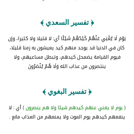
﴿ تفسير السعدي ﴾
يَوْمَ لَا يُغْنِي عَنْهُمْ كَيْدُهُمْ شَيْئًا أي: لا قليلا ولا كثيرا، وإن
كان في الدنيا قد يوجد منهم كيد يعيشون به زمنا قليلا،
فيوم القيامة يضمحل كيدهم، وتبطل مساعيهم، ولا
ينتصرون من عذاب الله وَلَا هُمْ يُنْصَرُونَ
﴿ تفسير البغوي ﴾
( يوم لا يغني عنهم كيدهم شيئا ولا هم ينصرون )
أي : لا
ينفعهم كيدهم يوم الموت ولا يمنعهم من العذاب مانع .