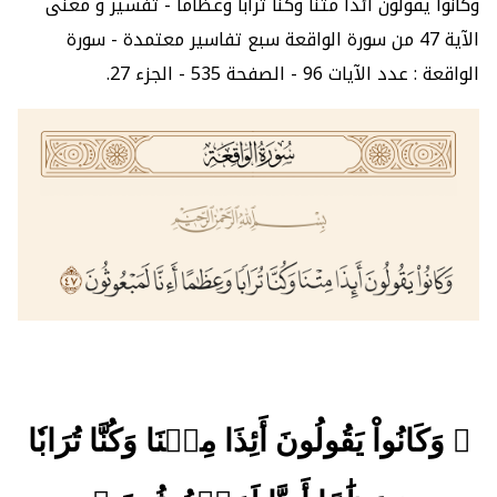
وكانوا يقولون أئذا متنا وكنا ترابا وعظاما - تفسير و معنى
الآية 47 من سورة الواقعة سبع تفاسير معتمدة - سورة
الواقعة : عدد الآيات 96 - الصفحة 535 - الجزء 27.
﴿ وَكَانُواْ يَقُولُونَ أَئِذَا مِتۡنَا وَكُنَّا تُرَابٗا