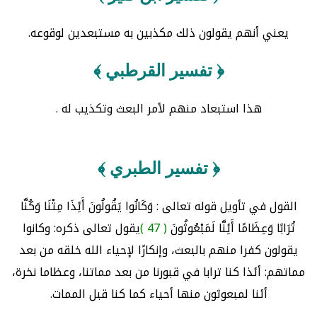
يعني أنهم يقولون ذلك مكذبين به مستبعدين لوقوعه.
﴿ تفسير القرطبي ﴾
هذا استبعاد منهم لأمر البعث وتكذيب له .
﴿ تفسير الطبري ﴾
القول في تأويل قوله تعالى : وَكَانُوا يَقُولُونَ أَئِذَا مِتْنَا وَكُنَّا
تُرَابًا وَعِظَامًا أَئِنَّا لَمَبْعُوثُونَ
( 47 )
يقول تعالى ذكره: وكانوا
يقولون كفرا منهم بالبعث، وإنكارًا لإحياء الله خلقه من بعد
مماتهم: أئذا كنا ترابا في قبورنا من بعد مماتنا، وعظاما نخرة،
أئنا لمبعوثون منها أحياء كما كنا قبل الممات.