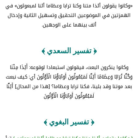
«وكانوا يقولون أئذا متنا وكنا ترابا وعظاما أئنا لمبعوثون» في
الهمزتين في الموضوعين التحقيق وتسهيل الثانية وإدخال
ألف بينهما على الوجهين.
﴿ تفسير السعدي ﴾
وكانوا ينكرون البعث، فيقولون استبعادا لوقوعه: أَئِذَا مِتْنَا
وَكُنَّا تُرَابًا وَعِظَامًا أَئِنَّا لَمَبْعُوثُونَ أَوَآبَاؤُنَا الْأَوَّلُونَ أي: كيف نبعث
بعد موتنا وقد بلينا، فكنا ترابا وعظاما؟ [هذا من المحال] أَئِنَّا
لَمَبْعُوثُونَ أَوَآبَاؤُنَا الْأَوَّلُونَ
﴿ تفسير البغوي ﴾