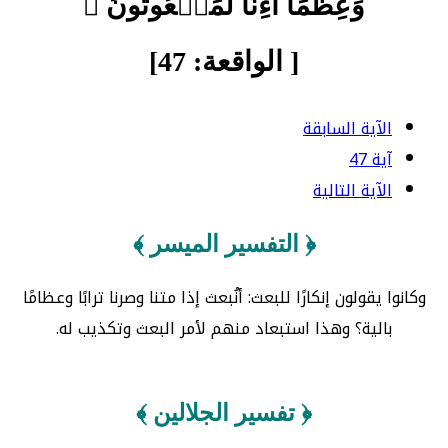
وَعِظَٰمًا أَءِنَّا لَمَبۡعُوثُونَ ﴾
[ الواقعة: 47]
الآية السابقة
آية 47
الآية التالية
﴿ التفسير الميسر ﴾
وكانوا يقولون إنكارًا للبعث: أنُبعث إذا متنا وصرنا ترابًا وعظامًا
بالية؟ وهذا استبعاد منهم لأمر البعث وتكذيب له.
﴿ تفسير الجلالين ﴾