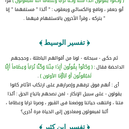
( وكانوا يقولون أئذا متنا وكنا ترابا وعظاما أئنا لمبعوثون )
قرأ
أبو جعفر ، ونافع والكسائي ويعقوب : " أئذا " مستفهما " إنا
" بتركه ، وقرأ الآخرون بالاستفهام فيهما .
﴿ تفسير الوسيط ﴾
ثم حكى - سبحانه - لونا من أقوالهم الباطلة ، وحججهم
الداحضة فقال :
( وَكَانُواْ يِقُولُونَ أَإِذَا مِتْنَا وَكُنَّا تُرَاباً وَعِظَاماً أَإِنَّا
لَمَبْعُوثُونَ أَوَ آبَآؤُنَا الأولون )
.
أى : أنهم فوق ترفهم وإصرارهم على ارتكاب الآثام كانوا
يقولون - على سبيل الإنكار - لمن نصحهم باتباع الحق : أئذا
متنا ، وانتهت حياتنا ووضعنا فى القبور ، وصرنا ترابا وعظاما ،
أئنا لمبعوثون ومعادون إلى الحياة مرة أخرى؟
﴿ تفسير ابن كثير ﴾