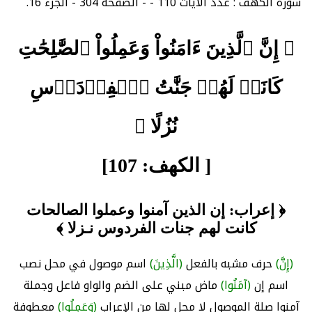
سورة الكهف : عدد الآيات 110 - - الصفحة 304 - الجزء 16.
﴿ إِنَّ ٱلَّذِينَ ءَامَنُواْ وَعَمِلُواْ ٱلصَّٰلِحَٰتِ
كَانَتۡ لَهُمۡ جَنَّٰتُ ٱلۡفِرۡدَوۡسِ
نُزُلًا ﴾
[ الكهف: 107]
﴿ إعراب: إن الذين آمنوا وعملوا الصالحات
كانت لهم جنات الفردوس نـزلا ﴾
(إِنَّ)
حرف مشبه بالفعل
(الَّذِينَ)
اسم موصول في محل نصب
اسم إن
(آمَنُوا)
ماض مبني على الضم والواو فاعل وجملة
آمنوا صلة الموصول لا محل لها من الإعراب
(وَعَمِلُوا)
معطوفة