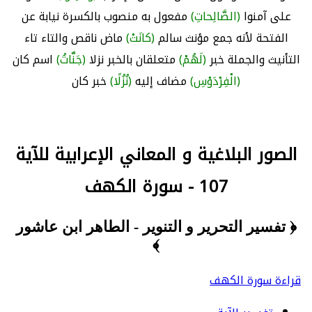
على آمنوا
(الصَّالِحاتِ)
مفعول به منصوب بالكسرة نيابة عن
الفتحة لأنه جمع مؤنث سالم
(كانَتْ)
ماض ناقص والتاء تاء
التأنيث والجملة خبر
(لَهُمْ)
متعلقان بالخبر نزلا
(جَنَّاتُ)
اسم كان
(الْفِرْدَوْسِ)
مضاف إليه
(نُزُلًا)
خبر كان
الصور البلاغية و المعاني الإعرابية للآية
107 - سورة الكهف
﴿ تفسير التحرير و التنوير - الطاهر ابن عاشور
﴾
قراءة سورة الكهف