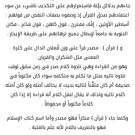
جاءهم بدلائل بيِّنة فاستمرارهم على التكذيب ناشىء عن سوء
اعتقادهم صدقَ القرآن إذ وصفوه بصفات النقص من قولهم :
أساطير الأولين ، إفْك مفترىً ، قول كاهن ، قول شاعر ، فكان
التنويه به جامعاً لإِبطال جميع ترهاتهم على طريقة الإِيجاز .
و { قرآن } : مصدر قرأ على وزن فُعلان الدال على كثرة
المعنى مثل الشكران والقربان .
وهو من القراءة وهي تلاوة كلام صدر في زمن سابق لوقت
تلاوة تاليه بمثل ما تكلم به متكلمه سواء كان مكتوباً في
صحيفة أم كان ملقَّناً لتاليه بحيث لا يخالف أصله ولو كان أصله
كلام تاليه ولذلك لا يقال لنقل كلام أنه قراءة إلا إذا كان
كلاماً مكتوباً أو محفوظاً .
وكلما جاء { قرآن } منكراً فهو مصدر وأما اسم كتاب الإِسلام
فهو بالتعريف باللام لأنه عَلَم بالغلبة .