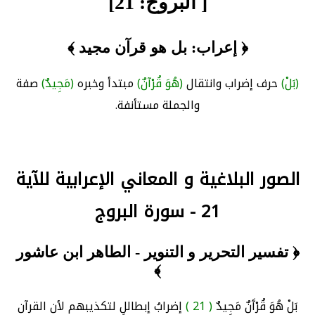
[ البروج: 21]
﴿ إعراب: بل هو قرآن مجيد ﴾
(بَلْ)
حرف إضراب وانتقال
(هُوَ قُرْآنٌ)
مبتدأ وخبره
(مَجِيدٌ)
صفة
والجملة مستأنفة.
الصور البلاغية و المعاني الإعرابية للآية
21 - سورة البروج
﴿ تفسير التحرير و التنوير - الطاهر ابن عاشور
﴾
بَلْ هُوَ قُرْآَنٌ مَجِيدٌ
( 21 )
إضرابُ إبطاللٍ لتكذيبهم لأن القرآن