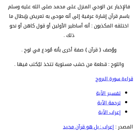
فالإِخبار عن الوحي المنزل على محمد صلى الله عليه وسلم
باسم قرآن إشارة عرفية إلى أنه موحى به تعريض بإبطال ما
اختلقه المكذبون : أنه أساطير الأولين أو قول كاهن أو نحو
ذلك .
ووُصف { قرآن } صفة أخرى بأنه مُودع في لوح .
واللوح : قطعة من خشب مستوية تتخذ ليُكتب فيها .
قراءة سورة البروج
تفسير الآية
ترجمة الآية
إعراب الآية
المصدر :
إعراب : بل هو قرآن مجيد