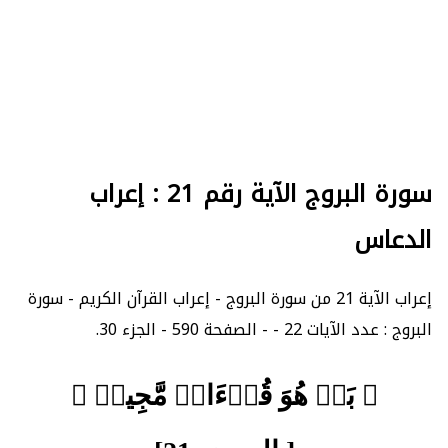
سورة البروج الآية رقم 21 : إعراب
الدعاس
إعراب الآية 21 من سورة البروج - إعراب القرآن الكريم - سورة
البروج : عدد الآيات 22 - - الصفحة 590 - الجزء 30.
﴿ بَلۡ هُوَ قُرۡءَانٞ مَّجِيدٞ ﴾