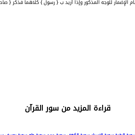
الإِضمار للوجه المذكور وإذا أريد ب { رسول } كلاهما فذكر { صاح
قراءة المزيد من سور القرآن