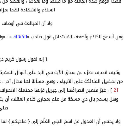
فهذا موقع هذه الجملة مع ما قبلها وما بعدها ، والقصد من ذ
السلام والشهادة لهما بمزا
ولا أن المبالغة في أوصاف 
ومن أسمج الكلام وأضعف الاستدلال قول صاحب «
الكشاف
» : «و
{ إنه لقول رسول كريم ذ
وكيف انصرف نظرُه عن سياق الآية في الرد على أقوال المشركين
من تفضيل الملائكة على الأنبياء ، وهي مسألة لها مجال آخر ، ع
21
] ، غيرُ متعين انصرافُها إلى جبريل فإنها محتملة الانصر
وهل يسمح بال ذي مسكة من علم بمجاري كلام العقلاء أن يتصد
صلى 
ولا يخفى أن العدول عن اسم النبي العَلَم إلى { صاحبكم } لما