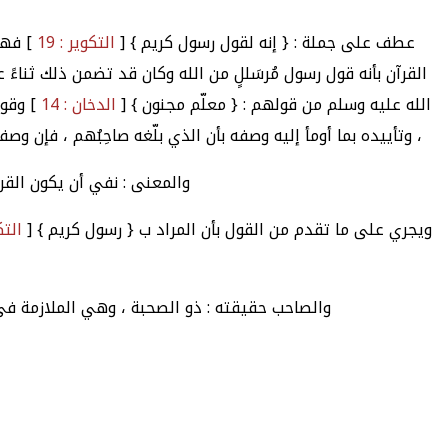
عطف على جملة : { إنه لقول رسول كريم } [
التكوير : 19
] فهو
القرآن بأنه قول رسول مُرسَللٍ من الله وكان قد تضمن ذلك ثناءً
الله عليه وسلم من قولهم : { معلّم مجنون } [
الدخان : 14
] وقول
، وتأييده بما أومأ إليه وصفه بأن الذي بلّغه صاحِبُهم ، فإن 
والمعنى : نفي أن يكون القرآ
ويجري على ما تقدم من القول بأن المراد ب { رسول كريم } [
التكو
والصاحب حقيقته : ذو الصحبة ، وهي الملازمة في أ