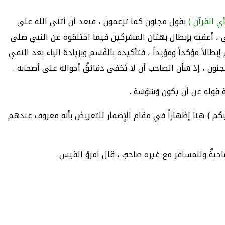
أي القرآن )
بقول مجنون كما تزعمون ، فبعد أن أثنى الله على
الى ، أعقبه بإبطال بهتان المشركين فيما اختلقوه عن النبي صلى
بطالاً مؤكداً ومؤيداً ، فتأكيده بالقَسم وبزيادة الباء بعد النفي
نون ، إذ شأن الصاحب أن لا تَخفى دقائقُ أحواله على أصحابه .
وله عن أن يكون وَسْوَسَة .
كم } هنا إظهاراً في مقام الإِضمار للتعريض بأنه معروف عندهم
احبةٌ وللمسافر مع غيره صاحبٌ ، قال امرؤ القيس