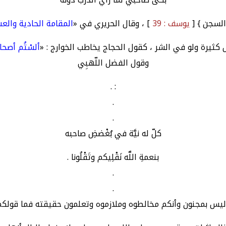
لسجن } [
يوسف : 39
] ، وقال الحريري في «
المقامة الحادية والع
ثيرة ولو في الشر ، كقول الحجاج يخاطب الخوارج : «
ألسْتُم أصحا
وقول الفضل اللّهبِي
: .
.
.
كلّ له نيَّة في بُغْضضِ صاحبه
بنعمةِ اللَّه نَقْلِيكم وتَقْلُونا .
.
.
 ليس بمجنون وأنكم مخالطوه وملازموه وتعلمون حقيقته فما قولكم 