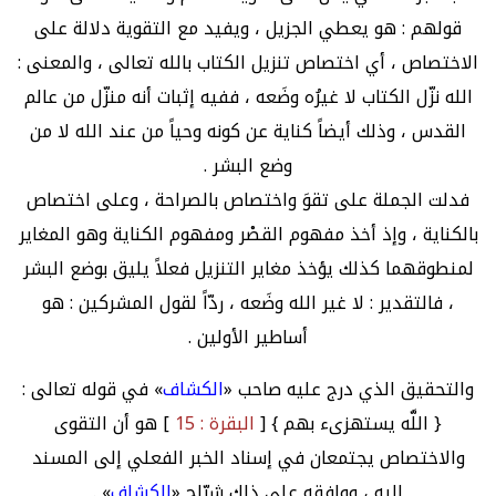
قولهم : هو يعطي الجزيل ، ويفيد مع التقوية دلالة على
الاختصاص ، أي اختصاص تنزيل الكتاب بالله تعالى ، والمعنى :
الله نزّل الكتاب لا غيرُه وضَعه ، ففيه إثبات أنه منزّل من عالم
القدس ، وذلك أيضاً كناية عن كونه وحياً من عند الله لا من
وضع البشر .
فدلت الجملة على تقوَ واختصاص بالصراحة ، وعلى اختصاص
بالكناية ، وإذ أخذ مفهوم القصْر ومفهوم الكناية وهو المغاير
لمنطوقهما كذلك يؤخذ مغاير التنزيل فعلاً يليق بوضع البشر
، فالتقدير : لا غير الله وضَعه ، ردّاً لقول المشركين : هو
أساطير الأولين .
والتحقيق الذي درج عليه صاحب «
الكشاف
» في قوله تعالى :
{ اللَّه يستهزىء بهم } [
البقرة : 15
] هو أن التقوى
والاختصاص يجتمعان في إسناد الخبر الفعلي إلى المسند
إليه ، ووافقه على ذلك شرّاح «
الكشاف
» .