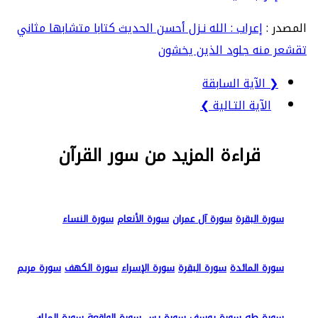
المصدر :
إعراب : الله نـزل أحسن الحديث كتابا متشابها مثاني
تقشعر منه جلود الذين يخشون
❮ الآية السابقة
الآية التـالية ❯
قراءة المزيد من سور القرآن
سورة البقرة
سورة آل عمران
سورة الأنعام
سورة النساء
سورة المائدة
سورة البقرة
سورة الإسراء
سورة الكهف
سورة مريم
سورة طه
سورة يوسف
سورة يس
سورة الواقعة
سورة الملك