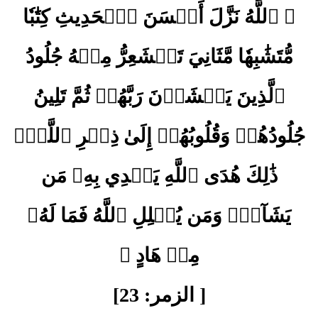
﴿ ٱللَّهُ نَزَّلَ أَحۡسَنَ ٱلۡحَدِيثِ كِتَٰبٗا
مُّتَشَٰبِهٗا مَّثَانِيَ تَقۡشَعِرُّ مِنۡهُ جُلُودُ
ٱلَّذِينَ يَخۡشَوۡنَ رَبَّهُمۡ ثُمَّ تَلِينُ
جُلُودُهُمۡ وَقُلُوبُهُمۡ إِلَىٰ ذِكۡرِ ٱللَّهِۚ
ذَٰلِكَ هُدَى ٱللَّهِ يَهۡدِي بِهِۦ مَن
يَشَآءُۚ وَمَن يُضۡلِلِ ٱللَّهُ فَمَا لَهُۥ
مِنۡ هَادٍ ﴾
[ الزمر: 23]