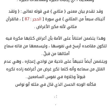
وقد تقدم بيان معنى { مثاني } في قوله تعالى : { ولقد
آتيناك سبعاً من المثاني } في سورة [
الحجر : 87
] ، فالقرآن
مثاني لأنه مكرر الأغراض .
وهذا يتضمن امتناناً على الأمة بأن أغراض كتابها مكررة فيه
لتكون مقاصده أرسخ في نفوسها ، وليسمعها من فاته سماع
أمثالها من قبلُ .
ويتضمن أيضاً تنبيهاً على ناحية من نواحي إعجازه ، وهي عدم
المَلل من سماعه وأنه كلما تكرر غرض من أغراضه زاده تكرره
قبولاً وحَلاوة في نفوس السامعين .
فكأنه الوجه الحسن الذي قال في مثله أبو نواس
: .
.