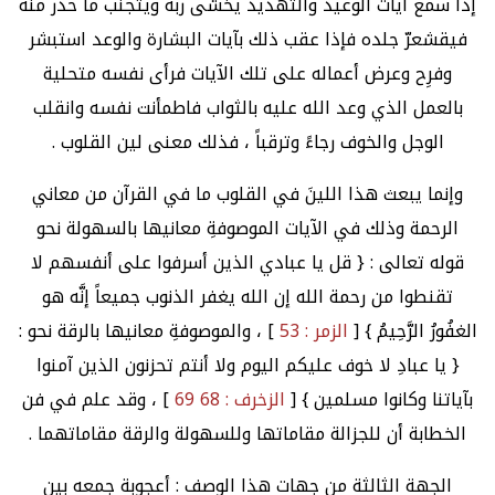
إذا سمع آيات الوعيد والتهديد يخشى ربه ويتجنب ما حذر منه
فيقشعرّ جلده فإذا عقب ذلك بآيات البشارة والوعد استبشر
وفرِح وعرض أعماله على تلك الآيات فرأى نفسه متحلية
بالعمل الذي وعد الله عليه بالثواب فاطمأنت نفسه وانقلب
الوجل والخوف رجاءً وترقباً ، فذلك معنى لين القلوب .
وإنما يبعث هذا اللينَ في القلوب ما في القرآن من معاني
الرحمة وذلك في الآيات الموصوفةِ معانيها بالسهولة نحو
قوله تعالى : { قل يا عبادي الذين أسرفوا على أنفسهم لا
تقنطوا من رحمة الله إن الله يغفر الذنوب جميعاً إنَّه هو
الغفُورُ الرَّحِيمُ } [
الزمر : 53
] ، والموصوفةِ معانيها بالرقة نحو :
{ يا عبادِ لا خوف عليكم اليوم ولا أنتم تحزنون الذين آمنوا
بآياتنا وكانوا مسلمين } [
الزخرف : 68 69
] ، وقد علم في فن
الخطابة أن للجزالة مقاماتها وللسهولة والرقة مقاماتهما .
الجهة الثالثة من جهات هذا الوصف : أعجوبة جمعه بين