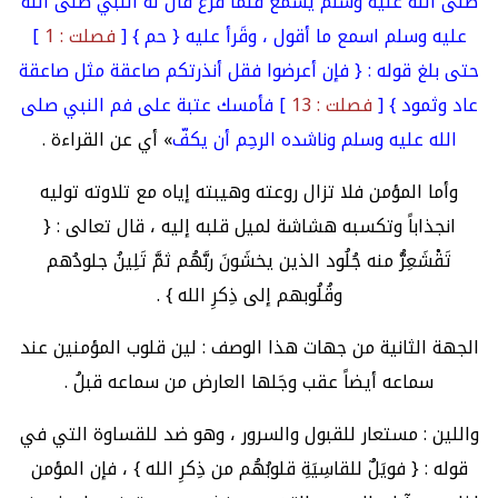
صلى الله عليه وسلم يسمع فلما فرغ قال له النبي صلى الله
عليه وسلم اسمع ما أقول ، وقَرأ عليه { حم } [
فصلت : 1
]
حتى بلغ قوله : { فإن أعرضوا فقل أنذرتكم صاعقة مثل صاعقة
عاد وثمود } [
فصلت : 13
] فأمسك عتبة على فم النبي صلى
الله عليه وسلم وناشده الرحِم أن يكفّ
» أي عن القراءة .
وأما المؤمن فلا تزال روعته وهيبته إياه مع تلاوته توليه
انجذاباً وتكسبه هشاشة لميل قلبه إليه ، قال تعالى : {
تَقْشَعِرُّ منه جُلُود الذين يخشَونَ ربَّهُم ثمَّ تَلِينُ جلودُهم
وقُلُوبهم إلى ذِكرِ الله } .
الجهة الثانية من جهات هذا الوصف : لين قلوب المؤمنين عند
سماعه أيضاً عقب وجَلها العارض من سماعه قبلُ .
واللين : مستعار للقبول والسرور ، وهو ضد للقساوة التي في
قوله : { فويَلٌ للقاسِيَةِ قلوبُهُم من ذِكرِ الله } ، فإن المؤمن