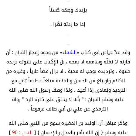
.
يزيدك وجهه حُسناً
إذا ما زدته نظَرا .
.
.
وقد عدّ عياض في كتاب «
الشفاء
» من وجوه إعجاز القرآن : أن
قارئه لا يَمَلّه وسامعه لا يمجه ، بل الإِكباب على تلاوته يزيده
حلاوة ، وترديده يوجب له محبة ، لا يزال غضاً طرياً ، وغيره من
الكلام ولو بلغ من الحسن والبلاغة مبلغاً عظيماً يُمَل مع
الترديد ويُعادى إذا أعيد ، ولذا وَصف رسول الله صلى الله
عليه وسلم القرآن : " بأنه لا يخلق على كثرة الرد " رواه
الترمذي عن علي بن أبي طالب مرفوعاً .
وذكر عياض أن الوليد بن المغيرة سمِع من النبي صلى الله
عليه وسلم { إن الله يأمر بالعدل والإحسان } [
النحل : 90
]