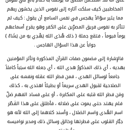
المخاطبين كيف سلكت آثاره إلى نفوس الذين يخشون ربهم
مما يثير سؤالاً يهجس في نفس السامع أن يقول : كيف لم
تتأثر به نفوس فريق المصرِّين على الكفر وهو يقرع أسماعهم
يوماً فيوماً ، فتقع جملة { ذلك هُدَى الله يَهْدِي بهِ من يَشَاءُ }
جواباً عن هذا السؤال الهاجس .
فالإِشارة إلى مضمون صفات القرآن المذكورة وتأثر المؤمنين
بهديه ، أي ذلك المذكورُ هدى الله ، أي جعله الله سبَباً كاملاً
جامعاً لوسائل الهدى ، فمن فطر الله عقله ونفسَه على
الصلاحية لقبول الهدى سريعاً أو بطيئاً اهتدى به ، كذلك
ومَن فطر الله قلبه على المكابرة ، أو على فساد الفهم ضلّ
فلم يهتد حتى يموت على ضلاله ، فأطلق على هذا الفَطْر
اسم الهُدى واسم الضلال ، وأسند كلاهما إلى الله لأنه هو
جبَّار القلوب على فطرتها وخالق وسائل ذلك ومدبر نواميسه