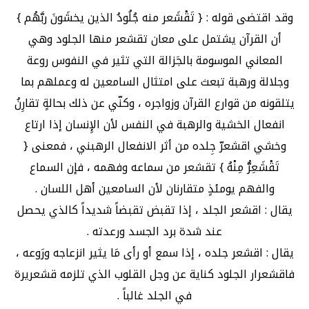
وقد اقتضى قوله : { تَقْشَعر منه جُلُودُ الذين يخشَونَ ربَّهُم }
أن القرآن يشتمل على معان تقشعر منها الجلود وهي
المعاني الموسومة بالجَزالة التي تثير في النفوس روعة
وجلالة ورهبة تبعث على امتثال السامعين له وعملهم بما
يتلقونه من قوارع القرآن وزواجره ، وكنّي عن ذلك بحالةٍ تقارِنُ
انفعال الخشية والرهبة في النفس لأن الإِنسان إذا ارتاع
وخشي اقشعرّ جِلده من أثر الانفعال الرهبني ، فمعنى {
تَقْشَعِرُّ مِنْهُ } تقشعر من سماعه وفهمه ، فإن السماع
والفهم يومئذٍ متقارنان لأن السامعين أهل اللسان .
يقال : اقشعر الجلد ، إذا تقبض تقبضاً شديداً كالذي يحصل
عند شدة برد الجسد ورعدته .
يقال : اقشعر جلده ، إذا سمع أو رأى مَا يثير انزعاجه ورَوعه ،
فاقشعرار الجلود كناية عن وجل القلوب الذي تلزمه قشعريرة
في الجلد غالباً .