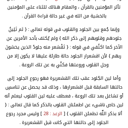
تأثر المؤمنين بالقرآن ، والمقام هنالك للثناء على المؤمنين
بالخشية من الله في غير حالة قراءة القرآن .
وإنما جُمع بين الجلود والقلوب في قوله تعالى : { ثم تَلِينُ
جلودهم وقلوبهم إلى ذكر الله } ولم يُكتف بأحد الأمرين عن
الآخر كما اكتُفي في قوله : { تَقْشعر منه جلودُ الذين يخشونَ
ربهم } لأن اقشعرار الجلود حالة طارئة عليها لا يكون إلا من
وجل القلوب وروعتها فكنّي به عن تلك الروعة .
وأما لين الجُلود عقب تلك القشعريرة فهو رجوع الجلود إلى
حالتها السابقة قبل اقشعرارها ، وذلك قد يحصل عن تناسسٍ
أو تشاغل بعد تلك الروعة ، فعطف عليه لين القلوب ليعلم أنه
لين خاص ناشىء عن اطمئنان القلوب بالذكر كما قال تعالى : {
ألا بذكر اللَّه تطمئن القلوب } [
الرعد : 28
] وليس مجرد رجوع
الجلود إلى حالتها التي كانت قبل القشعريرة .