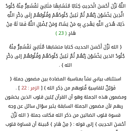
اللَّهُ نَزَّلَ أَحْسَنَ الْحَدِيثِ كِتَابًا مُتَشَابِهًا مَثَانِيَ تَقْشَعِرُّ مِنْهُ جُلُودُ
الَّذِينَ يَخْشَوْنَ رَبَّهُمْ ثُمَّ تَلِينُ جُلُودُهُمْ وَقُلُوبُهُمْ إِلَى ذِكْرِ اللَّهِ
ذَلِكَ هُدَى اللَّهِ يَهْدِي بِهِ مَنْ يَشَاءُ وَمَنْ يُضْلِلِ اللَّهُ فَمَا لَهُ مِنْ
هَادٍ
( 23 )
{ الله نَزَّلَ أَحْسَنَ الحديث كتابا متشابها مَّثَانِيَ تَقْشَعِرُّ مِنْهُ
جُلُودُ الذين يَخْشَوْنَ رَبَّهُمْ ثُمَّ تَلِينُ جُلُودُهُمْ وَقُلُوبُهُمْ إلى ذِكْرِ
الله } .
استئناف بياني نشأ بمناسبة المضادة بين مضمون جملة {
فَوَيْلٌ للقاسِيةِ قُلوبهم من ذِكر الله } [
الزمر : 22
] .
ومضمون هذه الجملة وهو أن القرآن يُلين قلوب الذين يخشون
ربهم لأن مضمون الجملة السابقة يثير سؤال سائل عن وجه
قسوة قلوب الضالين من ذكر الله فكانت جملة { الله نَزَّلَ
أحْسَنَ الحدِيثِ } إلى قوله : { مِنْ هَادٍ } مُبينة أن قساوة قلوب