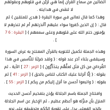
الضالّين من سماع القرآن إنما هي لرَيْن في قلوبهم وعقولهم
لا لنقص في هدايته .
وهذا كما قال تعالى في سورة البقرة { هدى للمتقين } ثم
قال : { إن الذين كفروا سواء عليهم أأنذرتهم أم لم تنذرهم لا
يؤمنون ختم الله على قلوبهم وعلى سمعهم } [
البقرة : 6 7
] .
وهذه الجملة تكميل للتنويه بالقرآن المفتتح به غرض السورة
وسيقفى بثناء آخر عند قوله : { ولقد ضربْنَا للنَّاسسِ في هذا
القُرءَاننِ من كل مَثَل لعلَّهُم يتذَكَّرُونَ } [
الزمر : 27
] الآية ، ثم
بقوله : { إنَّا أنزلنا عليك الكتاب للناس بالحق } [
الزمر : 41
] ثم
بقولِه : { واتبعوا أحسن ما أنزل إليكم من ربكم } [
الزمر : 55
] .
وافتتاح الجملة باسم الجلالة يؤذن بتفخيم أحسن الحديث
المنزل بأن منزّله هو أعظم عظيم ، ثم الإِخبار عن اسم الجلالة
بالخبر الفعلي يدل على تقوية الحُكم وتحقيقه على نحو