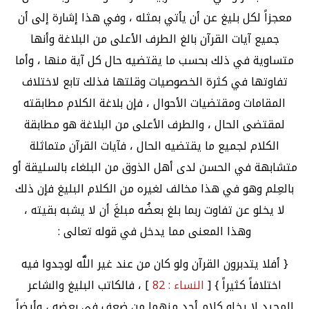
معجزاً لكل بليغ عن أن يأتي بمثله ، وفي هذا إشارة إلى أن
جميع آيات القرآن بالغ الطرف الأعلى من البلاغة وأنها
متساوية في ذلك بحسب ما يقتضيه حال كل آية منها ، وأما
تفاوتها في كثرة الخصوصيات وقلتها فذلك تابع لاختلاف
المقامات ومقتضيات الأحوال ، فإن بلاغة الكلام مطابقته
لمقتضى الحال ، والطرف الأعلى من البلاغة هو مطابقة
الكلام لجميع ما يقتضيه الحال ، فآيات القرآن متماثلة
متشابهة في الحسن لدى أهل الذوق من البلغاء بالسليقة أو
بالعِلم وهو في هذا مخالف لغيره من الكلام البليغ فإن ذلك
لا يخلو عن تفاوت ربما بلغ بعضُه مبلغَ أن لا يشبه بقيته ،
وهذا المعنى مما يدخل في قوله تعالى :
{ أفلا يتدبرون القرآن ولو كان من عند غير اللَّه لوجدوا فيه
اختلافاً كثيراً } [
النساء : 82
] ، فالكاتب البليغ والشاعر
المجيد لا يخلو كلام أحد منهما من ضعف في بعضه ، وأيضاً