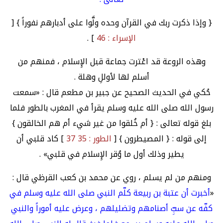
{ وإذا ذكرت ربك في القرآن وحده ولَّوا على أدبارهم نفوراً } [
الإسراء : 46
] .
وهذه الروعة قد اعْترت جماعة قبل الإِسلام ، فمنهم من
أسلم لها لأوللِ وهلة .
حُكي في الحديث الصحيح عن جبير بن مطعم قال : «سمعت
رسول الله صلى الله عليه وسلم يقرأ في المغرب بالطور فلما
بلغ قوله تعالى : { أم خُلقوا من غير شيء أم هم الخالقون }
إلى قوله : { المصيطرون } [
الطور : 35 37
] كاد قلبي أن
يطير وذلك أول ما وُقر الإِسلام في قلبي» .
ومنهم من لم يسلم ، روي عن محمد بن كعب القرظي قال :
«
أخبرت أن عتبة بن ربيعة كلّم النبي صلى الله عليه وسلم في
كفّه عن سبِّ أصنامهم وتضليلهم ، وعرض عليه أموراً والنبي