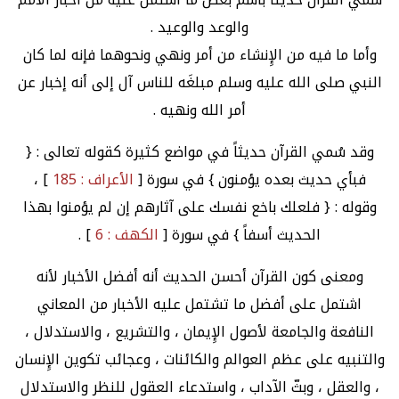
والوعد والوعيد .
وأما ما فيه من الإِنشاء من أمر ونهي ونحوهما فإنه لما كان
النبي صلى الله عليه وسلم مبلغَه للناس آل إلى أنه إخبار عن
أمر الله ونهيه .
وقد سُمي القرآن حديثاً في مواضع كثيرة كقوله تعالى : {
فبأي حديث بعده يؤمنون } في سورة [
الأعراف : 185
] ،
وقوله : { فلعلك باخع نفسك على آثارهم إن لم يؤمنوا بهذا
الحديث أسفاً } في سورة [
الكهف : 6
] .
ومعنى كون القرآن أحسن الحديث أنه أفضل الأخبار لأنه
اشتمل على أفضل ما تشتمل عليه الأخبار من المعاني
النافعة والجامعة لأصول الإِيمان ، والتشريع ، والاستدلال ،
والتنبيه على عظم العوالم والكائنات ، وعجائب تكوين الإِنسان
، والعقل ، وبثّ الآداب ، واستدعاء العقول للنظر والاستدلال