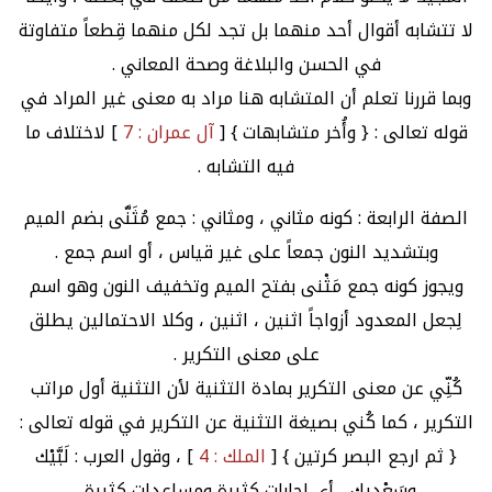
لا تتشابه أقوال أحد منهما بل تجد لكل منهما قِطعاً متفاوتة
في الحسن والبلاغة وصحة المعاني .
وبما قررنا تعلم أن المتشابه هنا مراد به معنى غير المراد في
قوله تعالى : { وأُخر متشابهات } [
آل عمران : 7
] لاختلاف ما
فيه التشابه .
الصفة الرابعة : كونه مثاني ، ومثاني : جمع مُثَنَّى بضم الميم
وبتشديد النون جمعاً على غير قياس ، أو اسم جمع .
ويجوز كونه جمع مَثْنى بفتح الميم وتخفيف النون وهو اسم
لِجعل المعدود أزواجاً اثنين ، اثنين ، وكلا الاحتمالين يطلق
على معنى التكرير .
كُنِّي عن معنى التكرير بمادة التثنية لأن التثنية أول مراتب
التكرير ، كما كُني بصيغة التثنية عن التكرير في قوله تعالى :
{ ثم ارجع البصر كرتين } [
الملك : 4
] ، وقول العرب : لَبَّيْك
وسَعْديك ، أي إجابات كثيرة ومساعدات كثيرة .