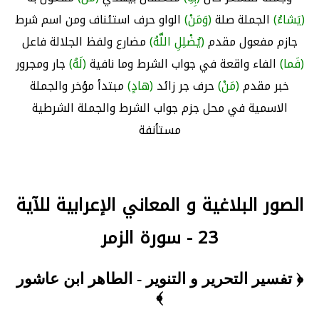
(يَشاءُ)
الجملة صلة
(وَمَنْ)
الواو حرف استئناف ومن اسم شرط
جازم مفعول مقدم
(يُضْلِلِ اللَّهُ)
مضارع ولفظ الجلالة فاعل
(فَما)
الفاء واقعة في جواب الشرط وما نافية
(لَهُ)
جار ومجرور
خبر مقدم
(مَنْ)
حرف جر زائد
(هادٍ)
مبتدأ مؤخر والجملة
الاسمية في محل جزم جواب الشرط والجملة الشرطية
مستأنفة
الصور البلاغية و المعاني الإعرابية للآية
23 - سورة الزمر
﴿ تفسير التحرير و التنوير - الطاهر ابن عاشور
﴾