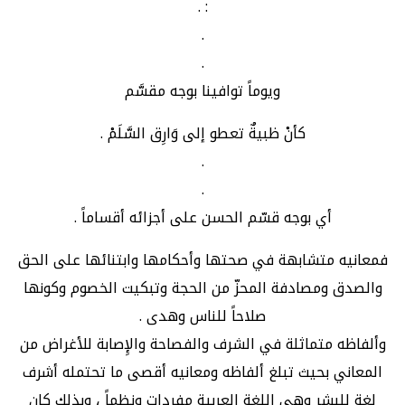
: .
.
.
ويوماً توافينا بوجه مقسَّم
كأنْ ظبيةٌ تعطو إلى وَارِق السَّلَمْ .
.
.
أي بوجه قسّم الحسن على أجزائه أقساماً .
فمعانيه متشابهة في صحتها وأحكامها وابتنائها على الحق
والصدق ومصادفة المحزّ من الحجة وتبكيت الخصوم وكونها
صلاحاً للناس وهدى .
وألفاظه متماثلة في الشرف والفصاحة والإِصابة للأغراض من
المعاني بحيث تبلغ ألفاظه ومعانيه أقصى ما تحتمله أشرف
لغة للبشر وهي اللغة العربية مفردات ونظماً ، وبذلك كان