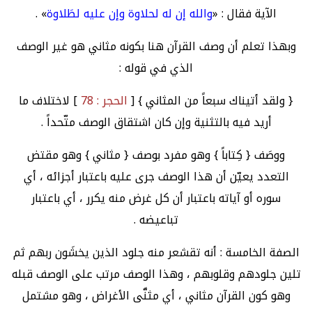
الآية فقال : «
والله إن له لحلاوة وإن عليه لطَلاوة
» .
وبهذا تعلم أن وصف القرآن هنا بكونه مثاني هو غير الوصف
الذي في قوله :
{ ولقد أتيناك سبعاً من المثاني } [
الحجر : 78
] لاختلاف ما
أريد فيه بالتثنية وإن كان اشتقاق الوصف متّحداً .
ووصَف { كِتاباً } وهو مفرد بوصف { مثاني } وهو مقتض
التعدد يعيّن أن هذا الوصف جرى عليه باعتبار أجزائه ، أي
سوره أو آياته باعتبار أن كل غرض منه يكرر ، أي باعتبار
تباعيضه .
الصفة الخامسة : أنه تقشعر منه جلود الذين يخشَون ربهم ثم
تلين جلودهم وقلوبهم ، وهذا الوصف مرتب على الوصف قبله
وهو كون القرآن مثاني ، أي مثنَّى الأغراض ، وهو مشتمل