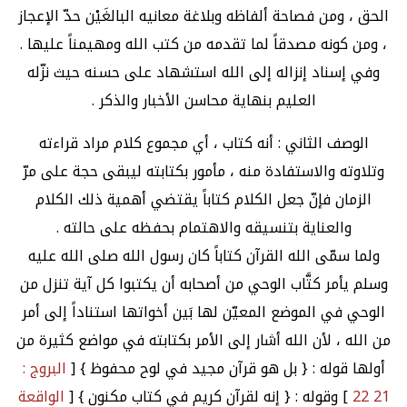
الحق ، ومن فصاحة ألفاظه وبلاغة معانيه البالغَيْن حدّ الإعجاز
، ومن كونه مصدقاً لما تقدمه من كتب الله ومهيمناً عليها .
وفي إسناد إنزاله إلى الله استشهاد على حسنه حيث نزّله
العليم بنهاية محاسن الأخبار والذكر .
الوصف الثاني : أنه كتاب ، أي مجموع كلام مراد قراءته
وتلاوته والاستفادة منه ، مأمور بكتابته ليبقى حجة على مرّ
الزمان فإنّ جعل الكلام كتاباً يقتضي أهمية ذلك الكلام
والعناية بتنسيقه والاهتمام بحفظه على حالته .
ولما سمّى الله القرآن كتاباً كان رسول الله صلى الله عليه
وسلم يأمر كتَّاب الوحي من أصحابه أن يكتبوا كل آية تنزل من
الوحي في الموضع المعيّن لها بَين أخواتها استناداً إلى أمر
من الله ، لأن الله أشار إلى الأمر بكتابته في مواضع كثيرة من
أولها قوله : { بل هو قرآن مجيد في لوح محفوظ } [
البروج :
21 22
] وقوله : { إنه لقرآن كريم في كتاب مكنون } [
الواقعة