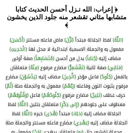
﴿ إعراب: الله نـزل أحسن الحديث كتابا
متشابها مثاني تقشعر منه جلود الذين يخشون
﴾
(اللَّهُ)
لفظ الجلالة مبتدأ
(نَزَّلَ)
ماض فاعله مستتر
(أَحْسَنَ)
مفعول به والجملة الاسمية ابتدائية لا محل لها
(الْحَدِيثِ)
مضاف إليه
(كِتاباً)
بدل من أحسن
(مُتَشابِهاً)
صفة أولى
(مَثانِيَ)
صفة ثانية
(تَقْشَعِرُّ)
مضارع مرفوع
(مِنْهُ)
متعلقان
بالفعل
(جُلُودُ)
فاعل مؤخر
(الَّذِينَ)
مضاف إليه
(يَخْشَوْنَ)
مضارع
مرفوع بثبوت النون وفاعله
(رَبَّهُمْ)
مفعول به والجملة صلة
(ثُمَّ)
حرف عطف
(تَلِينُ)
مضارع مرفوع
(جُلُودُهُمْ)
فاعل
(وَقُلُوبُهُمْ)
معطوف على جلودهم
(إِلى ذِكْرِ)
متعلقان بتلين
(اللَّهُ)
لفظ
الجلالة مضاف إليه
(ذلِكَ)
مبتدأ
(هُدَى)
خبره
(اللَّهُ)
لفظ
الجلالة مضاف إليه
(يَهْدِي)
مضارع فاعله مستتر والجملة صلة
وجملة تقشعر حال
(بِهِ)
متعلقان بيهدي
(مَنْ)
مفعول به