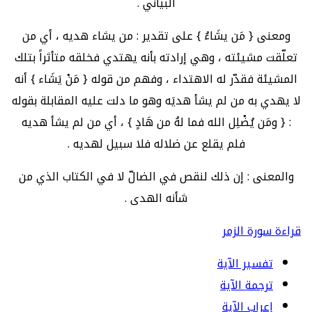
البياني .
ومعنى { مَن يشَاءُ } على تقدير : من يشاء هديه ، أي من
تعلّقت مشيئته ، وهي إرادته بأنه يهتدي فخلقه متأثراً بتلك
المشيئة فقدّر له الاهتداء ، وفهم من قوله { مَنْ يَشَاء } أنه
لا يهدي به من لم يشأ هديَه وهو ما دلت عليه المقابلة بقوله
: { ومَن يُضْلِل الله فما لهُ من هَادٍ } ، أي من لم يشأ هديه
فلم يقلع عن ضلاله فلا سبيل لهديه .
والمعنى : إن ذلك لنقص في الضالّ لا في الكتاب الذي من
شأنه الهدى .
قراءة سورة الزمر
تفسير الآية
ترجمة الآية
إعراب الآية