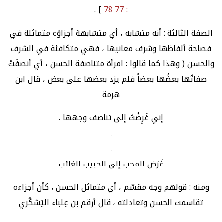
] .
: 77 78
الصفة الثالثة : أنه متشابه ، أي متشابهة أجزاؤه متماثلة في
فصاحة ألفاظها وشرف معانيها ، فهي متكافئة في الشرف
والحسن ( وهذا كما قالوا : امرأة متناصفة الحسن ، أي أنصفَتْ
صفاتُها بعضُها بعضاً فلم يزد بعضها على بعض ، قال ابن
هرمة
إني غَرِضْتُ إلى تناصف وجهها .
.
.
غَرَض المحب إلى الحبيب الغائب
ومنه : قولهم وجه مقسّم ، أي متماثل الحسن ، كأن أجزاءه
تقاسمت الحسن وتعادلته ، قال أرقم بن عِلباء اليَشكُري