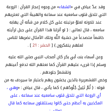
وقد عدّ عياض في «
الشفاء
» من وجوه إعجاز القرآن : الروعة
التي تلحق قلوب سامعيه عند سماعه والهيبةَ التي تعتريهم
عند تلاوته لعلوّ مرتبته على كل كلام من شأنه أن يهابه
سامعه ، قال تعالى : { لو أنزلنا هذا القرآن على جبل لرأيته
خاشعاً متصدعاً من خشية اللَّه وتلك الأمثال نضربها للناس
لعلهم يتفكرون } [
الحشر : 21
] .
وعن أسماء بنت أبي بكر كان أصحاب النبي صلى الله عليه
وسلم إذا قرىء عليهم القرآن كما نعتهم الله تدمَع أعينهم
وتقشعرّ جلودهم .
وخص القشعريرة بالذين يخشون ربهم باعتبار ما سيردف به من
قوله : { ثُمَّ تَلِينُ جُلُودُهم } كما يأتي ، قال عياض : «
وهي ،
أي الروعة التي تلحق قلوب سامعيه عند سماعه ، على
المكذبين به أعظم حتى كانوا يستثقلون سماعه كما قال
تعالى :