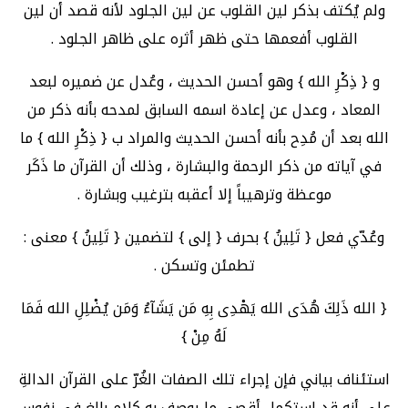
ولم يُكتف بذكر لين القلوب عن لين الجلود لأنه قصد أن لين
القلوب أفعمها حتى ظهر أثره على ظاهر الجلود .
و { ذِكْرِ الله } وهو أحسن الحديث ، وعُدل عن ضميره لبعد
المعاد ، وعدل عن إعادة اسمه السابق لمدحه بأنه ذكر من
الله بعد أن مُدِح بأنه أحسن الحديث والمراد ب { ذِكْرِ الله } ما
في آياته من ذكر الرحمة والبشارة ، وذلك أن القرآن ما ذَكَر
موعظة وترهيباً إلا أعقبه بترغيب وبشارة .
وعُدّي فعل { تَلِينُ } بحرف { إلى } لتضمين { تَلِينُ } معنى :
تطمئن وتسكن .
{ الله ذَلِكَ هُدَى الله يَهْدِى بِهِ مَن يَشَآءُ وَمَن يُضْلِلِ الله فَمَا
لَهُ مِنْ }
استئناف بياني فإن إجراء تلك الصفات الغُرّ على القرآن الدالةِ
على أنه قد استكمل أقصى ما يوصف به كلام بالغ في نفوس