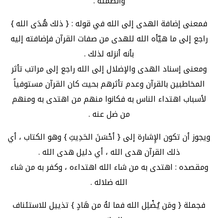
وأنظمته .
فمعنى إضافة الهدى إلى الله في قوله : { ذلك هُدَى الله }
راجع إلى ما هيّأه الله للهدى من صفات القرآن فإضافته إليه
بأنه أنزله لذلك .
ومعنى إسناد الهدى والإضلال إلى الله راجع إلى مراتب تأثر
المخاطبين بالقرآن وعدم تأثرهم بحيث كان القرآن مستوفياً
لأسباب اهتداء الناس به فكانوا منهم من اهتدى به ومنهم
من ضل عنه .
ويجوز أن تكون الإِشارة إلى { أحْسَنَ الحَدِيثِ } وهو الكتاب ، أي
ذلك القرآن هدى الله ، أي دليل هدى الله .
ومقصده : اهتدى به من شاء الله اهتداءه ، وكفر به من شاء
الله ضلاله .
فجملة { ومَن يُضْلِل الله فما لهُ من هَادٍ } تذييل للاستئناف