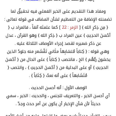
ومفاد هذا التقديم على الخبر الفعلي فيه تحقيقٌ لما
تضمنته الإِضافة من التعظيم لشأن المضاف في قوله تعالى :
{ مِن ذِكرِ الله } [
الزمر : 22
] كما علمتَه آنفاً ، فالمراد ب {
أحْسَنَ الحدِيثِ } عين المراد ب { ذِكرِ الله } وهو القرآن ، عدل
عن ذكر ضميره لقصد إجراء الأوصاف الثلاثة عليه .
وهي قوله : { كِتاباً مُتشابِهاً مثَاني تَقْشَعر منه جلودُ الذين
يخشونَ ربَّهُم } الخ ، فانتصب { كِتاباً } على الحال من { أحْسَنَ
الحدِيثِ } أو على البدلية من { أحْسَنَ الحدِيثِ } ، وانتصب {
مُتَشَابهاً } على أنه نعتُ { كِتَاباً } .
الوصف الأول : أنه أحسن الحديث .
أي أحسن الخبر ، والتعريف للجنس ، والحديث : الخبر ، سمي
حديثاً لأن شأن الإِخبار أن يكون عن أمر حدث وجدّ .
سمي القرآن حديثاً باسم بعض ما اشتمل عليه من أخبار الأمم