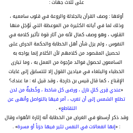
على ثلاث جهات :
أولاها : وصف القرآن بالجلالة والروعة في قلوب سامعيه ،
وذلك لما في آياته الكثيرة من الموعظة التي تَوْجَل منها
القلوب ، وهو وصف كمال لأنه من آثار قوة تأثير كلامه في
النفوس ، ولم يزل شأن أهل الخطابة والحكمة الحرصَ على
تحصيل المقصود من كلامهم لأن الكلام إنما يواجه به
السامعون لحصول فوائد مرْجوة من العمل به ، وما تبارى
الخطباء والبلغاء في ميادين القول إلا للتسابق إلى غايات
الإِقناع ، كما قال قيس بن خارجة ، وقد قيل له : ما عندك؟
«
عندي قِرى كللِ نازل ، ورضى كل سَاخط ، وخُطبةٌ من لدن
تطلع الشمس إلى أن تغرب ، آمر فيها بالتواصل وأنهى عن
التقاطع
» .
وقد ذكر أرسطو في الغرض من الخطابة أنه إثارة الأهواء وقال
: «
إنها انفعالات في النفس تثير فيها حزناً أو مسرة
» .