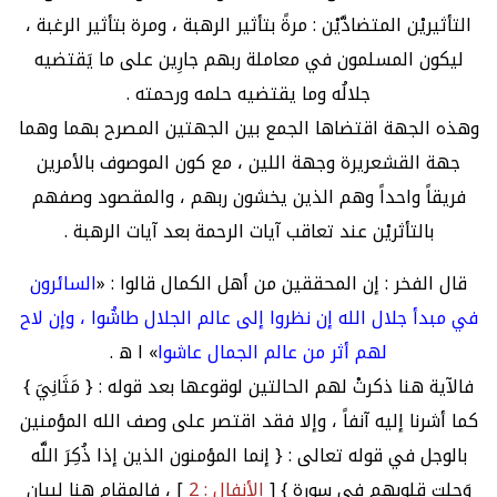
التأثيريْن المتضادَّيْن : مرةً بتأثير الرهبة ، ومرة بتأثير الرغبة ،
ليكون المسلمون في معاملة ربهم جارِين على ما يَقتضيه
جلالُه وما يقتضيه حلمه ورحمته .
وهذه الجهة اقتضاها الجمع بين الجهتين المصرح بهما وهما
جهة القشعريرة وجهة اللين ، مع كون الموصوف بالأمرين
فريقاً واحداً وهم الذين يخشون ربهم ، والمقصود وصفهم
بالتأثريْن عند تعاقب آيات الرحمة بعد آيات الرهبة .
قال الفخر : إن المحققين من أهل الكمال قالوا : «
السائرون
في مبدأ جلال الله إن نظروا إلى عالم الجلال طاشُوا ، وإن لاح
لهم أثر من عالم الجمال عاشوا
» ا ه .
فالآية هنا ذكرتْ لهم الحالتين لوقوعها بعد قوله : { مَثَانِيَ }
كما أشرنا إليه آنفاً ، وإلا فقد اقتصر على وصف الله المؤمنين
بالوجل في قوله تعالى : { إنما المؤمنون الذين إذا ذُكِرَ اللَّه
وَجلت قلوبهم في سورة } [
الأنفال : 2
] ، فالمقام هنا لبيان