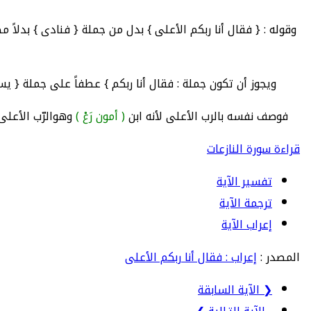
وقوله : { فقال أنا ربكم الأعلى } بدل من جملة { فنادى } بدلاً
ويجوز أن تكون جملة : فقال أنا ربكم } عطفاً على جملة { 
فوصف نفسه بالرب الأعلى لأنه ابن
( أمون رَعْ )
وهوالرّب الأعلى
قراءة سورة النازعات
تفسير الآية
ترجمة الآية
إعراب الآية
المصدر :
إعراب : فقال أنا ربكم الأعلى
❮ الآية السابقة