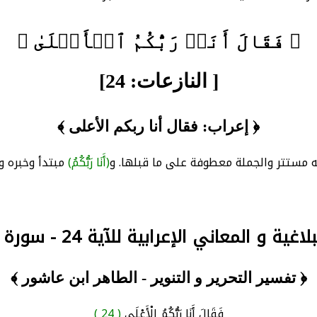
﴿ فَقَالَ أَنَا۠ رَبُّكُمُ ٱلۡأَعۡلَىٰ ﴾
[ النازعات: 24]
﴿ إعراب: فقال أنا ربكم الأعلى ﴾
مستتر والجملة معطوفة على ما قبلها. و
(أَنَا رَبُّكُمُ)
مبتدأ وخبره و
ية و المعاني الإعرابية للآية 24 - سورة النازعات
﴿ تفسير التحرير و التنوير - الطاهر ابن عاشور ﴾
فَقَالَ أَنَا رَبُّكُمُ الْأَعْلَى
( 24 )