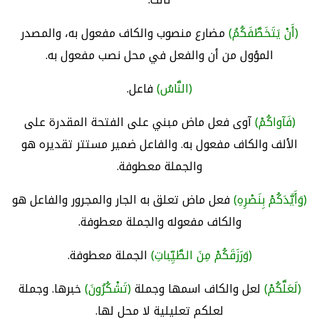
(أَنْ يَتَخَطَّفَكُمُ)
مضارع منصوب والكاف مفعول به، والمصدر
المؤول من أن والفعل في محل نصب مفعول به.
(النَّاسُ)
فاعل.
(فَآواكُمْ)
آوى فعل ماض مبني على الفتحة المقدرة على
الألف والكاف مفعول به. والفاعل ضمير مستتر تقديره هو
والجملة معطوفة.
(وَأَيَّدَكُمْ بِنَصْرِهِ)
فعل ماض تعلق به الجار والمجرور والفاعل هو
والكاف مفعوله والجملة معطوفة.
(وَرَزَقَكُمْ مِنَ الطَّيِّباتِ)
الجملة معطوفة.
(لَعَلَّكُمْ)
لعل والكاف اسمها وجملة
(تَشْكُرُونَ)
خبرها. وجملة
لعلكم تعليلية لا محل لها.