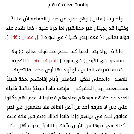
والاستضعاف فيهم .
وأخبر ب { قليل } وهو مفرد عن ضمير الجماعة لأن قليلاً
وكثيراً قد يجيئان غير مطابقين لما جريا عليه ، كما تقدم عند
قوله تعالى : { معه ربيون كثيرٌ } في سورة [
آل عمران : 146
].
والأرض يراد بها الدنيا كما تقدم عند قوله تعالى : { ولا
تفسدوا في الأرض } في سورة [
الأعراف : 56
] فالتعريف
شبيه بتعريف الجنس ، أو أريد بها أرض مكة ، فالتعريف
للعهد ، والمعنى تذكير المؤمنين بأيام إقامتهم بمكة قليلاً
مستضعفين بين المشركين ، فإنهم كانوا حينئذٍ طائفة قليلة
العدد قد جفاهم قومهم وعادوهم فصاروا لا قوم لهم وكانوا
على دين لا يعرفه أحد من أهل العالم فلا يطمعون في نصرِ
موافق لهم في دينهم وإذا كانوا كذلك وهم في مكة فهم
كذلك في غيرها من الأرض فآواهم الله بأن صرف أهل مكة