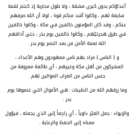
أعداؤكم بدون كبرى مشقة ، ولا طول محاربة إذ كنتم لقمة
سَايغة لهم ، وكانوا أشد منكم قوة ، لولا أن الله صرفهم
عنكم ، وقد كان المؤمنون خائفين في مكة ، وكانوا خائفين
في طرق هجرتيْهم ، وكانوا خائفين يوم بدَر ، حتى أذاقهم
الله نعمة الأمن من بعد النصر يوم بدر .
و { الناس } مراد بهم ناس معهودون وهم الأعداء ،
المشركون من أهل مكة وغيرهم ، أي طائفة معروفة من
جنس الناس من العراب الموالين لهم .
وما رزقهم الله من الطيبات : هي الأموال التي غنموها يوم
بدر .
والإيواء : جعل الغيْر ءاوياً ، أي راجِعاً إلى الذي يجعله ، فيؤول
معناه إلى الحفظ والرعاية .