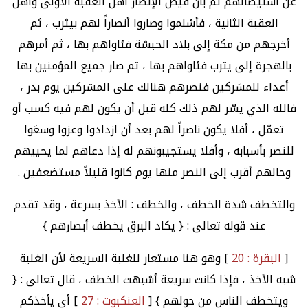
عن استيصالهم ثم بأن قيّض الإنصار أهلَ العقبة الأولى وأهلَ
العقبة الثانية ، فأسْلموا وصاروا أنصاراً لهم بيثرب ، ثم
أخرجهم من مكة إلى بلاد الحبشة فئاواهم بها ، ثم أمرهم
بالهجرة إلى يثرب فئاواهم بها ، ثم صار جميع المؤمنين بها
أعداء للمشركين فنصرهم هنالك على المشركين يوم بدر ،
فالله الذي يسّر لهم ذلك كله قبل أن يكون لهم فيه كسب أو
تعمّل ، أفلا يكون ناصراً لهم بعد أن ازدادوا وعزوا وسعَوا
للنصر بأسبابه ، وأفلا يستجيبونهم له إذا دعاهم لما يحييهم
وحالهم أقرب إلى النصر منها يوم كانوا قليلاً مستضعفين .
والتخطف شدة الخطف ، والخطف : الأخذ بسرعة ، وقد تقدم
عند قوله تعالى : { يكاد البرق يخطف أبصارهم }
[
البقرة : 20
] وهو هنا مستعار للغلبة السريعة لأن الغلبة
شبه الأخذ ، فإذا كانت سريعة أشبهت الخطف ، قال تعالى : {
ويتخطف الناس من حولهم } [
العنكبوت : 27
] أي يأخذكم