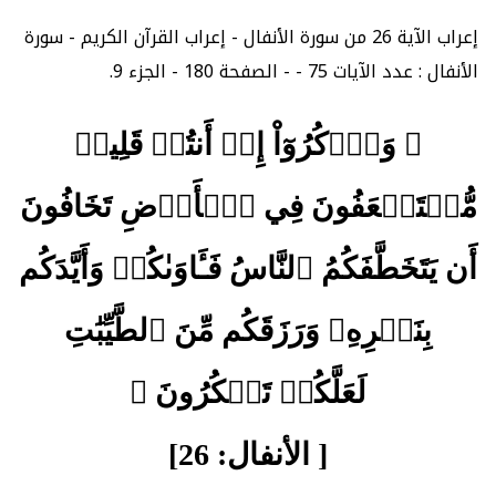
إعراب الآية 26 من سورة الأنفال - إعراب القرآن الكريم - سورة
الأنفال : عدد الآيات 75 - - الصفحة 180 - الجزء 9.
﴿ وَٱذۡكُرُوٓاْ إِذۡ أَنتُمۡ قَلِيلٞ
مُّسۡتَضۡعَفُونَ فِي ٱلۡأَرۡضِ تَخَافُونَ
أَن يَتَخَطَّفَكُمُ ٱلنَّاسُ فَـَٔاوَىٰكُمۡ وَأَيَّدَكُم
بِنَصۡرِهِۦ وَرَزَقَكُم مِّنَ ٱلطَّيِّبَٰتِ
لَعَلَّكُمۡ تَشۡكُرُونَ ﴾
[ الأنفال: 26]