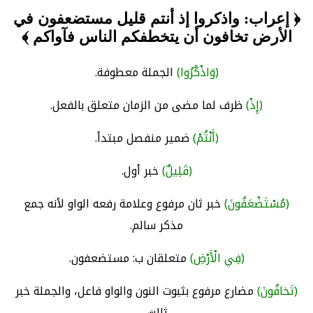
﴿ إعراب: واذكروا إذ أنتم قليل مستضعفون في
الأرض تخافون أن يتخطفكم الناس فآواكم ﴾
(وَاذْكُرُوا)
الجملة معطوفة.
(إِذْ)
ظرف لما مضى من الزمان متعلق بالفعل.
(أَنْتُمْ)
ضمير منفصل مبتدأ.
(قَلِيلٌ)
خبر أول.
(مُسْتَضْعَفُونَ)
خبر ثان مرفوع وعلامة رفعه الواو لأنه جمع
مذكر سالم.
(فِي الْأَرْضِ)
متعلقان ب: مستضعفون.
(تَخافُونَ)
مضارع مرفوع بثبوت النون والواو فاعل، والجملة خبر
ثالث.