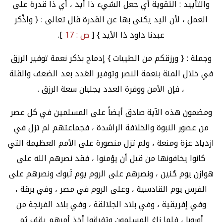
والتأييد : التقوية أي جعل الشيء ذا أيد ، أي ذا قدرة على
العمل ، لأن اليد يكنى بها عن القدرة قال تعالى : { واذْكر
عبدنا داود ذا الأيد } [
ص : 17
].
وجملة : { ورزقكم من الطيبات } إدماج بذكر نعمة توفير الرزق
في خلال المنة بنعمة النصر وتوفير العَدد بعد الضعف والقلة
، فإن الأمن ووفرة العدد يجلبان سعة الرزق .
ومضمون هذه الآية صادق أيضاً على المسلمين في كل عصر
من عصور النبوة والخلافة الراشدة ، فجماعتهم لم تزل في
ازدياد عزة ومنعة ، ولم تزل منصورة على الأمم العظيمة التي
كانوا يخافونها من قبل أن يؤمنوا ، فقد نصرهم الله على
هوازن يوم حُنين ، ونصرهم على الروم يوم تَبوك ونصرهم على
الفرس يوم القادسية ، وعلى الروم في مصر ، وفي برقة ،
وفي إفريقية ، وفي بلاد الجلالقة ، وفي بلاد الفرنجة من
أوروبا ، فلما زاغ المسلمون وتفرقوا أخذ أمرهم يقِف ثم