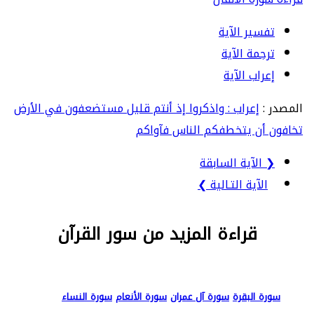
تفسير الآية
ترجمة الآية
إعراب الآية
المصدر :
إعراب : واذكروا إذ أنتم قليل مستضعفون في الأرض
تخافون أن يتخطفكم الناس فآواكم
❮ الآية السابقة
الآية التـالية ❯
قراءة المزيد من سور القرآن
سورة البقرة
سورة آل عمران
سورة الأنعام
سورة النساء