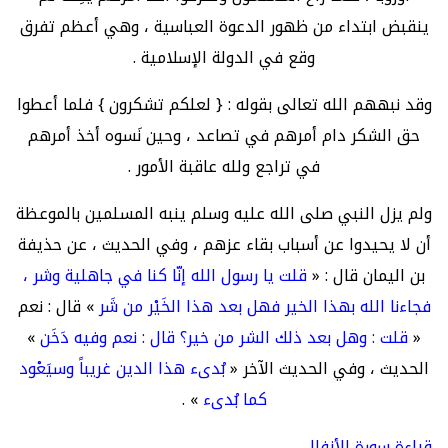
ينقبض ابتداء من ظهور الدعوة العباسية ، وهي أعظم تفرق
وقع في الدولة الإسلامية .
وقد نبههم الله تعالى بقوله : { لعلكم تشكرون } فلما أعطوا
حق الشكر دام أمرهم في تصاعد ، وحين نَسوه أخذ أمرهم
في تراجع ولله عاقبة الأمور .
ولم يزل النبي صلى الله عليه وسلم ينبه المسلمين بالموعظة
أن لا يحيدوا عن أسباب بقاء عزهم ، وفي الحديث ، عن حذيفة
بن اليمان قال : «
قلت يا رسول الله إنّا كنا في جاهلية وشر ،
فجاءنا الله بهذا الخير فهل بعد هذا الخَيْر من شَر
» قال : نعم
«
قلت : وهل بعد ذلك الشر من خير؟ قال : نعم وفيه دَخَن
»
الحديث ، وفي الحديث الآخر «
بُدىء هذا الدين غريباً وسيَعْود
كما بُدىء
» .
قراءة سورة الأنفال