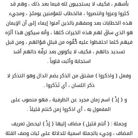
بأسَهم ، فكيف لا يستجيبون لله فيما بعد ذلك ، وهم قد
كثروا وعزوا وانتصروا ، فالخطاب للمؤمنين يومئذٍ ، ومجيء
هذه الخطابات بعد وصفهم بالذين آمنوا إيماء إلى أن الإيمان
هو الذي ساقَ لهم هذه الخيرات كلها ، وأنه سيكون هذا أثَرَه
فيهم كلما احتفظوا عليه كُفُوه من قبللِ سُؤالهم ، ومن قبل
تسديد حالهم ، فكيف لا يكونون بعد ترفّه حالهم أشد
استجابة وأثبت قلوباً .
وفعل { واذكروا } مشتق من الذكر بضم الدال وهو التذكر لا
ذكر اللسان ، أي تَذَكروا .
و { إذْ } اسم زمان مجرد عن الظرفية ، فهو منصوب على
المفعول به ، أي اذكروا زمن كنتم قليلاً .
وجملة : { أنتم قليل } مضاف إليها { إذْ } ليحصل تعريف
المضاف ، وجيء بالجملة اسمية للدلالة على ثبات وصف القلة