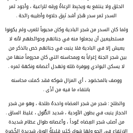
الحلق ولا ينتفع به ويخبِط الرعاةُ ورقه للراعية ، وأجود ثمر
السدر ثمر سدر هَجَر أشد نَبِق حلاوة وأطيبه رائحة .
ولما كان السدر من شجر البادية وكان محبوباً للعرب ولم يكونوا
مستطيعين أن يجعلوا منه في جناتهم وحوائطهم لأنه لا
يعيش إلا في البادية فلا ينبت في جناتهم خص بالذكر من
بين شجر الجنة إغراباً به وبمحاسنه التي كان محروماً منها من
لا يسكن البوادي وبوفرة ظله وتهدل أغصانه ونكهة ثمره .
ووصف بالمخضود ، أي المزال شوكه فقد كملت محاسنه
بانتفاء ما فيه من أذًى .
والطلح : شجر من شجر العضاه واحدهُ طلحة ، وهو من شجر
الحجاز ينبت في بطون الأودية ، شديد الطُّول ، غليظ الساق .
من أصلب شجر العِضاه عُوداً ، وأغصانه طوال عظام شديدة
الارتفاع في الجو ولها شوك كثير قليلةُ الورق شديدة الخُضرة