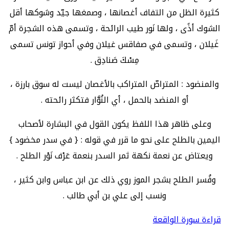
كثيرة الظل من التفاف أغصانها ، وصمغها جيّد وشوكها أقل
الشوك أذًى ، ولها نَور طيب الرائحة ، وتسمى هذه الشجرة أمّ
غَيلان ، وتسمى في صفاقس غيلان وفي أحواز تونس تسمى
مِسْكَ صَنادِق .
والمنضود : المتراصّ المتراكب بالأغصان ليست له سوق بارزة ،
أو المنضد بالحمل ، أي النُوَّار فتكثر رائحته .
وعلى ظاهر هذا اللفظ يكون القول في البشارة لأصحاب
اليمين بالطلح على نحو ما قرر في قوله : { في سدر مخضود }
ويعتاض عن نعمة نكهة ثمر السدر بنعمة عَرْف نَوْر الطلح .
وفُسر الطلح بشجر الموز روي ذلك عن ابن عباس وابن كثير ،
ونسب إلى علي بن أبي طالب .
قراءة سورة الواقعة