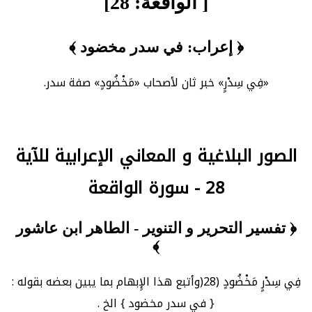
[ الواقعة: 28]
﴿ إعراب: في سدر مخضود ﴾
«فِي سِدْرٍ» خبر ثان لأصحاب «مَخْضُودٍ» صفة سدر.
الصور البلاغية و المعاني الإعرابية للآية
28 - سورة الواقعة
﴿ تفسير التحرير و التنوير - الطاهر ابن عاشور
﴾
فِي سِدْرٍ مَخْضُودٍ (28(وأتبع هذا الإِبهام بما يبين بعضه بقوله :
{ في سدر مخضود } الخ .