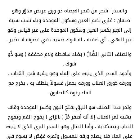
والسدر : شجر من شجر العِضاه ذو ورق عريض مدوَّر وهو
صنفان : عُبْرِي بضم العين وسكون الموحدة وياء نسب نسبة
إلى العِبر بكسر العين وسكون الموحدة على غير قياس وهو
عِبر النهي ، أي ضفته ، له شوك ضعيف في غصونه لا يضير .
والصنف الثاني الضَّالُ ( بضاد ساقطة ولام مخففة ( وهو ذُو
شوك .
وأجود السدر الذي ينبت على الماء وهو يشبه شجر العُناب ،
وورقه كورق العناب وورقه يجعل غسولاً ينظف به ، يخرج مع
الماء رغوة كالصابون .
وثمر هذا الصنف هو النبق بفتح النون وكسر الموحدة وقاف
يشبه ثمر العناب إلا أنه أصفر مُزّ ( بالزاي ( يفوح الفم ويفوح
الثياب ويتفكه به ، وأما الضال وهو السدر البري الذي لا ينبت
على الماء فلا يصلح ورقه للغسول وثمره عَفِصٌ لا يسوغ في