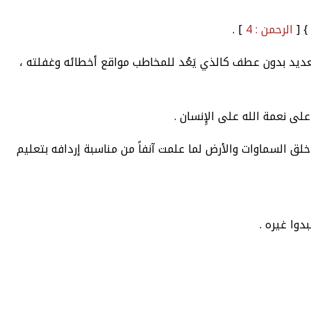
} [
الرحمن : 4
] .
تعديد بدون عطف كالذي يَعُد للمخاطب مواقع أخطائه وغفلته ،
 على نعمة الله على الإِنسان .
 خلق السماوات والأرض لما علمت آنفاً من مناسبة إردافه بتعليم
دوا غيره .