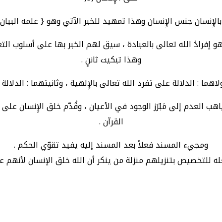
 بالإِنسان جنس الإِنسان وهذا تمهيد للخبر الآتي وهو { علمه البيان 
و إفرادُ الله تعالى بالعبادة ، سيق لهم الخبر بها على أسلوب ال
وهذا تبكيت ثاننٍ .
اهما : الدلالة على تفرد الله تعالى بالإِلهية ، وثانيتهما : الدلالة
ب العدم إلى مَبْرَز الوجود في الأعيان ، وقُدّم خلق الإِنسان على
القرآن .
ومجيء المسند فعلاً بعد المسند إليه يفيد تقوّي الحكم .
ه للتخصيص بتنزيلهم منزلة من ينكر أن الله خلق الإنسان لأنهم عب