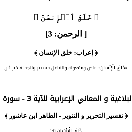
﴿ خَلَقَ ٱلۡإِنسَٰنَ ﴾
[ الرحمن: 3]
﴿ إعراب: خلق الإنسان ﴾
«خَلَقَ الْإِنْسانَ» ماض ومفعوله والفاعل مستتر والجملة خبر ثان
اغية و المعاني الإعرابية للآية 3 - سورة الرحمن
﴿ تفسير التحرير و التنوير - الطاهر ابن عاشور ﴾
خَلَقَ الْإِنْسَانَ (3(