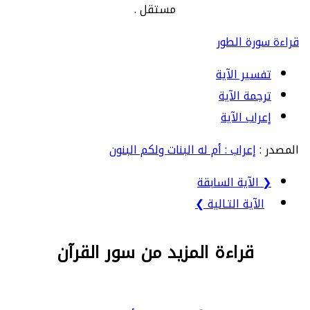
مستقل .
قراءة سورة الطور
تفسير الآية
ترجمة الآية
إعراب الآية
المصدر :
إعراب : أم له البنات ولكم البنون
❮ الآية السابقة
الآية التـالية ❯
قراءة المزيد من سور القرآن