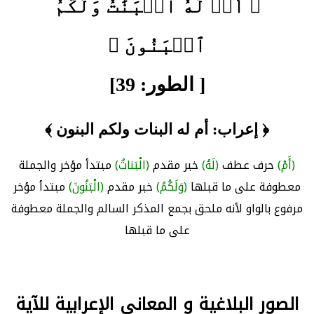
﴿ أَمۡ لَهُ ٱلۡبَنَٰتُ وَلَكُمُ
ٱلۡبَنُونَ ﴾
[ الطور: 39]
﴿ إعراب: أم له البنات ولكم البنون ﴾
(أَمْ)
حرف عطف
(لَهُ)
خبر مقدم
(الْبَناتُ)
مبتدأ مؤخر والجملة
معطوفة على ما قبلها
(وَلَكُمُ)
خبر مقدم
(الْبَنُونَ)
مبتدأ مؤخر
مرفوع بالواو لأنه ملحق بجمع المذكر السالم والجملة معطوفة
على ما قبلها
الصور البلاغية و المعاني الإعرابية للآية