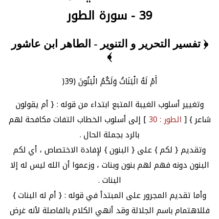
39 - سورة الطور
﴿ تفسير التحرير و التنوير - الطاهر ابن عاشور
﴾
أَمْ لَهُ الْبَنَاتُ وَلَكُمُ الْبَنُونَ (39(
وتغيير أسلوب الغيبة المتبع ابتداء من قوله : { أم يقولون
شاعر } [
الطور : 30
] إلى أسلوب الخطاب التفات مكافحة لهم
بالرد بجملة الحال .
وتقديم { لكم } على { البنون } لإِفادة الاختصاص ، أي لكم
البنون دونه فهم لهم بنون وبنات ، وزعموا أن الله ليس له إلا
البنات .
وأما تقديم المجرور على المبتدأ في قوله : { أم له البنات }
فللاهتمام باسم الجلالة وقد أنهي الكلام بالفاصلة لأنه غرض