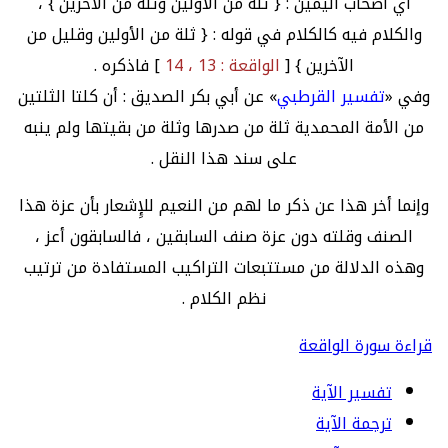
أي أصحاب اليمين : { ثلة من الأولين وثلة من الآخرين } ،
والكلام فيه كالكلام في قوله : { ثلة من الأولين وقليل من
الآخرين } [
الواقعة : 13 ، 14
] فاذكره .
وفي «
تفسير القرطبي
» عن أبي بكر الصديق : أن كلتا الثلتين
من الأمة المحمدية ثلة من صدرها وثلة من بقيتها ولم ينبه
على سند هذا النقل .
وإنما أخر هذا عن ذكر ما لهم من النعيم للإِشعار بأن عزة هذا
الصنف وقلته دون عزة صنف السابقين ، فالسابقون أعز ،
وهذه الدلالة من مستتبعات التراكيب المستفادة من ترتيب
نظم الكلام .
قراءة سورة الواقعة
تفسير الآية
ترجمة الآية