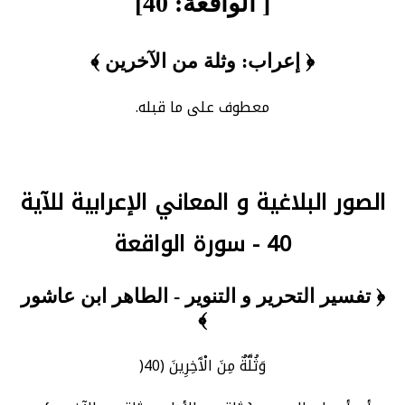
[ الواقعة: 40]
﴿ إعراب: وثلة من الآخرين ﴾
معطوف على ما قبله.
الصور البلاغية و المعاني الإعرابية للآية
40 - سورة الواقعة
﴿ تفسير التحرير و التنوير - الطاهر ابن عاشور
﴾
وَثُلَّةٌ مِنَ الْآَخِرِينَ (40(