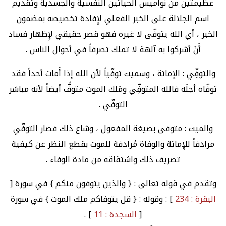
عظيمتين من نواميس الحياتين النفسية والجسدية وتقديم
اسم الجلالة على الخبر الفعلي لإِفادة تخصيصه بمضمون
الخبر ، أي الله يتوفّى لا غيره فهو قصر حقيقي لإِظهار فساد
أَنْ أشركوا به آلهة لا تملك تصرفاً في أحوال الناس .
والتوفِّي : الإماتة ، وسميت توفّياً لأن الله إذا أَمات أحداً فقد
توفّاه أجلَه فالله المتوفِّي ومَلك الموت متوفًّ أيضاً لأنه مباشر
التوفّي .
والميت : متوفى بصيغة المفعول ، وشاع ذلك فصار التوفّي
مرادفاً للإِماتة والوفاة مُرادفة للموت بقطع النظر عن كيفية
تصريف ذلك واشتقاقه من مادة الوفاء .
وتقدم في قوله تعالى : { والذين يتوفون منكم } في سورة [
البقرة : 234
] : وقوله : { قل يتوفاكم ملك الموت } في سورة
[
السجدة : 11
] .