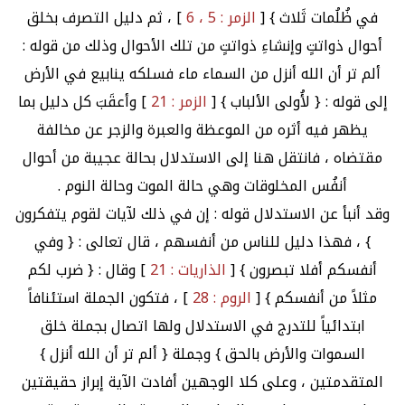
في ظُلُمات ثَلاث } [
الزمر : 5 ، 6
] ، ثم دليل التصرف بخلق
أحوال ذواتتٍ وإنشاءِ ذواتتٍ من تلك الأحوال وذلك من قوله :
ألم تر أن الله أنزل من السماء ماء فسلكه ينابيع في الأرض
إلى قوله : { لأُولى الألباب } [
الزمر : 21
] وأعقَبَ كل دليل بما
يظهر فيه أثره من الموعظة والعبرة والزجر عن مخالفة
مقتضاه ، فانتقل هنا إلى الاستدلال بحالة عجيبة من أحوال
أنفُس المخلوقات وهي حالة الموت وحالة النوم .
وقد أنبأ عن الاستدلال قوله : إن في ذلك لآيات لقوم يتفكرون
} ، فهذا دليل للناس من أنفسهم ، قال تعالى : { وفي
أنفسكم أفلا تبصرون } [
الذاريات : 21
] وقال : { ضرب لكم
مثلاً من أنفسكم } [
الروم : 28
] ، فتكون الجملة استئنافاً
ابتدائياً للتدرج في الاستدلال ولها اتصال بجملة خلق
السموات والأرض بالحق } وجملة { ألم تر أن الله أنزل }
المتقدمتين ، وعلى كلا الوجهين أفادت الآية إبراز حقيقتين