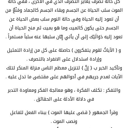
كل حالة تصرف يغاير التصرف الذي في الأخرى ، ففي حالة
الموت سلب الحياة عن الجسم وبقاء الجسم كالجماد ومَنْعٌ من
أن تعود إليه الحياة وفي حالة النوم سلب بعض الحياة عن
الجسم حتى يكون كالميت وما هو بميت ثم منح الحياة أن
تعود إليه دَوَالَيْك إلى أن يأتي إِبّان سلبها عنه سلباً مستمراً .
و ( الآياتُ لقوم يتفكرون ) حاصلة على كل من إرادة التمثيل
وإرادة استدلال على الانفراد بالتصرف .
وتأكيد الخبر ب { إنَّ } لتنزيل معظم الناس منزلة المنكر لتلك
الآيات لعدم جريهم في أحوالهم على مقتضى ما تدل عليه .
والتفكر : تكلف الفكرة ، وهو معالجة الفكر ومعاودة التدبر
في دلالة الأدلة على الحقائق .
وقرأ الجمهور { قضى عليها الموت } ببناء الفعل للفاعل
ونصب الموت .