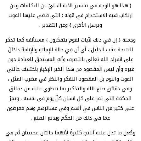
( هذا هو الوجه في تفسير الآية الخليّ عن التكلفات وعن
ارتكاب شبه الاستخدام في قوله : التي قضى عليها الموت
ويرسل الأخرى } وعن التقدير .
وجملة { إن في ذلك لآيات لقوم يتفكرون } مستأنفة كما تذكر
النتيجة عقب الدليل ، أي أن في حالة الإِماتةِ والإِنامةِ دلائِلَ
على انفراد الله تعالى بالتصرف وأنه المستحق للعبادة دون
غيره وأن ليس المقصود من هذا الخبر الإِخبار باختلاف حالتي
الموت والنوم بل المقصود التفكر والنظر في مضرب المثل ،
وفي دقائق صنع الله والتذكير بما تنطوي عليه من دقائق
الحكمة التي تمر على كل انسان كلَّ يوم في نفسه ، وتمرّ
على كثير من الناس في آلهم وفي عشائرهم وهم معرضون
عما في ذلك من الحكَم وبديع الصنع .
وجُعل ما تدل عليه آياتتٍ كثيرةً لأنهما حالتان عجيبتان ثم في