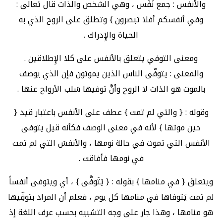
والأنفس : جمع نَفْس ، وهي الشخص والذات قال تعالى :
وفي أنفسكم أفلا تبصرون } وتطلق على الروح الذي به
الحياة والإِدراك .
ومعنى التوفي يتعلق بالأنفس على كلا الإِطلاقين .
والمعنى : يتوفّى الناس الذين يموتون فإن الذي يوصف
بالموت هو الذات لا الروح وأنَّ توفيها سَلب الأرواح عنها .
وقوله : { والتي لم تمت } عطف على الأنفس باعتبار قيد {
حين موتها } لأنه في معنى الوصف فكأنه قيل يتوفى
الأنفس التي تموت في حالة نومها ، والأنفسَ التي لم تمت
في نومها فأفاقت .
ويتعلق { في منامها } بقوله : { يَتَوفَّى } ، أي ويتوفى أنفساً
لم تمت يَتوفاها في منامها كل يوم ، فعلم أن المراد بتوفِّيها
هو منامها ، وهذا جار على وجه التشبيه بحسب عرف اللغة إذ