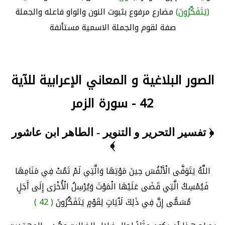
(يَتَفَكَّرُونَ)
مضارع مرفوع بثبوت النون والواو فاعله والجملة
صفة لقوم والجملة الاسمية مستأنفة
الصور البلاغية و المعاني الإعرابية للآية
42 - سورة الزمر
﴿ تفسير التحرير و التنوير - الطاهر ابن عاشور
﴾
اللَّهُ يَتَوَفَّى الْأَنْفُسَ حِينَ مَوْتِهَا وَالَّتِي لَمْ تَمُتْ فِي مَنَامِهَا
فَيُمْسِكُ الَّتِي قَضَى عَلَيْهَا الْمَوْتَ وَيُرْسِلُ الْأُخْرَى إِلَى أَجَلٍ
مُسَمًّى إِنَّ فِي ذَلِكَ لَآَيَاتٍ لِقَوْمٍ يَتَفَكَّرُونَ
( 42 )