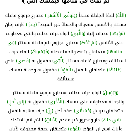
لم تمت في منامها فيمسك التي ﴾
(اللَّهُ)
لفظ الجلالة مبتدأ
(يَتَوَفَّى الْأَنْفُسَ)
مضارع مرفوع فاعله
مستتر والأنفس مفعوله والجملة خبر المبتدأ
(حِينَ)
ظرف زمان
(مَوْتِها)
مضاف إليه
(وَالَّتِي)
الواو حرف عطف والتي معطوف
على الأنفس
(لَمْ تَمُتْ)
مضارع مجزوم بلم فاعله مستتر
(فِي
مَنامِها)
متعلقان بتمت والجملة صلة
(فَيُمْسِكُ)
الفاء حرف
استئناف ومضارع فاعله مستتر
(الَّتِي)
مفعول به
(قَضى)
ماض
(عَلَيْهَا)
متعلقان بالفعل
(الْمَوْتَ)
مفعول به وجملة يمسك
مستأنفة.
(وَيُرْسِلُ)
الواو حرف عطف ومضارع مرفوع فاعله مستتر
والجملة معطوفة على يمسك
(الْأُخْرى)
مفعول به
(إِلى أَجَلٍ)
متعلقان بيرسل
(مُسَمًّى)
صفة أجل
(إِنَّ)
حرف مشبه بالفعل
(فِي ذلِكَ)
جار ومجرور خبر مقدم
(لَآياتٍ)
اللام لام الابتداء
وآيات اسم إن المؤخر
(لِقَوْمٍ)
متعلقان بصفة محذوفة لآيات