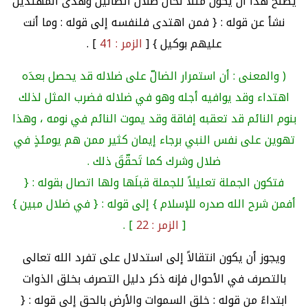
يصلح هذا أن يكون مثَلاً لحال ضلال الضالين وهُدى المهتدين
نشأ عن قوله : { فمن اهتدى فلنفسه إلى قوله : وما أنت
عليهم بوكيل } [
الزمر : 41
] .
( والمعنى : أن استمرار الضالّ على ضلاله قد يحصل بعدَه
اهتداء وقد يوافيه أجله وهو في ضلاله فضرب المثل لذلك
بنوم النائم قد تعقبه إفاقة وقد يموت النائم في نومه ، وهذا
تهوين على نفس النبي برجاء إيمان كثير ممن هم يومئذٍ في
ضلال وشرك كما تَحقّقَ ذلك .
فتكون الجملة تعليلاً للجملة قبلَها ولها اتصال بقوله : {
أفمن شرح الله صدره للإسلام } إلى قوله : { في ضلال مبين }
[
الزمر : 22
] .
ويجوز أن يكون انتقالاً إلى استدلال على تفرد الله تعالى
بالتصرف في الأحوال فإنه ذكر دليل التصرف بخلق الذوات
ابتداءً من قوله : خلق السموات والأرض بالحق إلى قوله : {