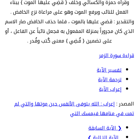
وقرأه حمزة والكسائي وخلف { قُضِي عليها الموت } ببناء
الفعل للنائب وبرفع الموت وهو على مراعاة نزع الخافض .
والتقدير : قضي عليها بالموت ، فلما حذف الخافض صار الاسم
الذي كان مجروراً بمنزلة المفعول به فجعل نائباً عن الفاعل ، أو
على تضمين { قُضِي } معنى كُتب وقُدر .
قراءة سورة الزمر
تفسير الآية
ترجمة الآية
إعراب الآية
المصدر :
إعراب : الله يتوفى الأنفس حين موتها والتي لم
تمت في منامها فيمسك التي
❮ الآية السابقة
الآية التـالية ❯