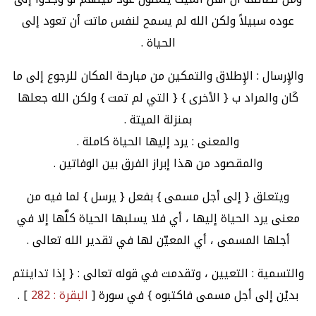
عوده سبيلاً ولكن الله لم يسمح لنفس ماتت أن تعود إلى
الحياة .
والإِرسال : الإِطلاق والتمكين من مبارحة المكان للرجوع إلى ما
كَان والمراد ب { الأخرى } { التي لم تمت } ولكن الله جعلها
بمنزلة الميتة .
والمعنى : يرد إليها الحياة كاملة .
والمقصود من هذا إبراز الفرق بين الوفاتين .
ويتعلق { إلى أجل مسمى } بفعل { يرسل } لما فيه من
معنى يرد الحياة إليها ، أي فلا يسلبها الحياة كلَّها إلا في
أجلها المسمى ، أي المعيّن لها في تقدير الله تعالى .
والتسمية : التعيين ، وتقدمت في قوله تعالى : { إذا تداينتم
بديْن إلى أجل مسمى فاكتبوه } في سورة [
البقرة : 282
] .