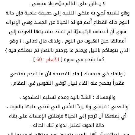
لا يطلق على النائم ميّت ولا متوفى .
وهو تشبيه نُحِيَ به منحَى التنبيه إلى حقيقة علمية فإن حالة
النوم حالة انقطاع أَهم فوائد الحياة عن الجسد وهي الإِدراك
سوى أن أعضاءه الرئيسيّة لم تفقد صلاحيتها للعودة إلى
أعمالها حينَ الهبوب من النوم ، ولذلك قال تعالى : { وهو
الذي يتوفاكم بالليل ويعلم ما جرحتم بالنهار ثم يبعثكم فيه }
كما تقدم في سورة [
الأنعام : 60
] .
( والفاء في فيمسك } فاء الفصيحة لأن ما تقدم يقتضي
مقدراً يفصح عنه الفاء لبيان توفي النفوس في المقام .
والإِمساك : الشدّ باليد وعدم تسليم المشدود .
والمعنى : فيبقِي ولا يردّ النفْس التي قضى عليها بالموت ،
أي يمنعها أن ترجع إلى الحياة فإطلاق الإِمساك على بقاء
حالة الموت تمثيل لدوام تلك الحالة .
ومن لطائفه أن أهل الميت يتمنون عود ميتهم لو وجدوا إلى