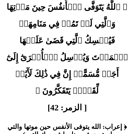
﴿ ٱللَّهُ يَتَوَفَّى ٱلۡأَنفُسَ حِينَ مَوۡتِهَا
وَٱلَّتِي لَمۡ تَمُتۡ فِي مَنَامِهَاۖ
فَيُمۡسِكُ ٱلَّتِي قَضَىٰ عَلَيۡهَا
ٱلۡمَوۡتَ وَيُرۡسِلُ ٱلۡأُخۡرَىٰٓ إِلَىٰٓ
أَجَلٖ مُّسَمًّىۚ إِنَّ فِي ذَٰلِكَ لَأٓيَٰتٖ
لِّقَوۡمٖ يَتَفَكَّرُونَ ﴾
[ الزمر: 42]
﴿ إعراب: الله يتوفى الأنفس حين موتها والتي