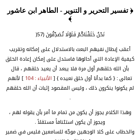
﴿ تفسير التحرير و التنوير - الطاهر ابن عاشور
﴾
نَحْنُ خَلَقْنَاكُمْ فَلَوْلَا تُصَدِّقُونَ (57(
أعقب إبطال نفيهم البعث بالاستدلال على إمكانه وتقريب
كيفية الإعادة التي أحالوها فاستدل على إمكان إعادة الخلق
بأن الله خلقهم أول مرة فلا يبعد أن يعيد خلقهم ، قال
تعالى : { كما بدأنا أول خلق نعيده } [
الأنبياء : 104
] لأنهم
لم يكونوا ينكرون ذلك ، وليس المقصود إثبات أن الله خلقهم
.
وهذا الكلام يجوز أن يكون من تمام ما أمر بأن يقوله لهم ،
ويجوز أن يكون استئنافاً مستقلاً .
والخطاب على كلا الوجهين موجّه للسامعين فليس في ضمير