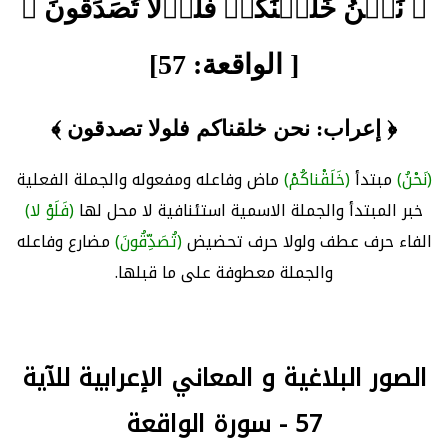
﴿ نَحۡنُ خَلَقۡنَٰكُمۡ فَلَوۡلَا تُصَدِّقُونَ ﴾
[ الواقعة: 57]
﴿ إعراب: نحن خلقناكم فلولا تصدقون ﴾
(نَحْنُ)
مبتدأ
(خَلَقْناكُمْ)
ماض وفاعله ومفعوله والجملة الفعلية
خبر المبتدأ والجملة الاسمية استئنافية لا محل لها
(فَلَوْ لا)
الفاء حرف عطف ولولا حرف تحضيض
(تُصَدِّقُونَ)
مضارع وفاعله
والجملة معطوفة على ما قبلها.
الصور البلاغية و المعاني الإعرابية للآية
57 - سورة الواقعة