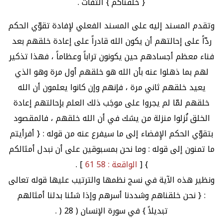
{ خلقناكم } التفات .
وتقدم المسند إليه على المسند الفعلي لإِفادة تقوّي الحكم
ردّاً على إحالتهم أن يكون الله قادراً على إعادة خلقهم بعد
فناء معظم أجسادهم حين يكونون تراباً وعظاماً ، فهذا تذكير
لهم بما ذهلوا عنه بأن الله هو خلقهم أول مرة وهو الذي
يعيد خلقهم ثاني مرة ، فإنهم وإن كانوا يعلمون أن الله
خلقهم لمّا لم يجروا على موجَب ذلك العلم بإحالتهم إعادة
الخلق نُزلوا منزلة من يشك في أن الله خلقهم ، فالمقصود
بتقوّي الحكم الإِفضاء إلى ما سيفرع عنه من قوله : { أفرأيتم
ما تمنون إلى قوله : وما نحن بمسبوقين على أن نبدل أمثالكم
} [
الواقعة : 58 61
] .
ونظير هذه الآية في نسج نظمها والترتيب عليها قوله تعالى
: { نحن خلقناهم وشددنا أسرهم وإذا شئنا بدلنا أمثالهم
تبديلاً } في سورة الإنسان ( 28 ( .