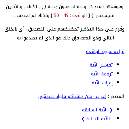
وموقعها استدلال وعلة لمضمون جملة { إن الأولين والأخرين
لمجموعون } [
الواقعة : 49 ، 50
] ولذلك لم تعطف .
وفُرع على هذا التذكير تحضيضهم على التصديق ، أي بالخلق
الثاني وهو البعث فإن ذلك هو الذي لم يصدقوا به .
قراءة سورة الواقعة
تفسير الآية
ترجمة الآية
إعراب الآية
المصدر :
إعراب : نحن خلقناكم فلولا تصدقون
❮ الآية السابقة
الآية التـالية ❯