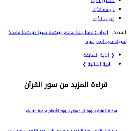
تفسير الآية
ترجمة الآية
إعراب الآية
المصدر :
إعراب : فلما بلغا مجمع بينهما نسيا حوتهما فاتخذ
سبيله في البحر سربا
❮ الآية السابقة
الآية التـالية ❯
قراءة المزيد من سور القرآن
سورة البقرة
سورة آل عمران
سورة الأنعام
سورة النساء