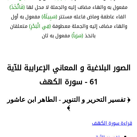
مفعول به والهاء مضاف إليه والجملة لا محل لها
(فَاتَّخَذَ)
الفاء عاطفة وماض فاعله مستتر
(سَبِيلَهُ)
مفعول به أول
والهاء مضاف إليه والجملة معطوفة
(فِي الْبَحْرِ)
متعلقان
باتخذ
(سَرَباً)
مفعول به ثان
الصور البلاغية و المعاني الإعرابية للآية
61 - سورة الكهف
﴿ تفسير التحرير و التنوير - الطاهر ابن عاشور
﴾
قراءة سورة الكهف