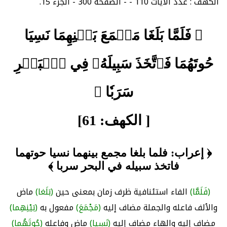
الكهف : عدد الآيات 110 - - الصفحة 300 - الجزء 15.
﴿ فَلَمَّا بَلَغَا مَجۡمَعَ بَيۡنِهِمَا نَسِيَا
حُوتَهُمَا فَٱتَّخَذَ سَبِيلَهُۥ فِي ٱلۡبَحۡرِ
سَرَبٗا ﴾
[ الكهف: 61]
﴿ إعراب: فلما بلغا مجمع بينهما نسيا حوتهما
فاتخذ سبيله في البحر سربا ﴾
(فَلَمَّا)
الفاء استئنافية ظرف زمان بمعنى حين
(بَلَغا)
ماض
والألف فاعله والجملة مضاف إليه
(مَجْمَعَ)
مفعول به
(بَيْنِهِما)
مضاف إليه والهاء مضاف إليه
(نَسِيا)
ماض وفاعله
(حُوتَهُما)