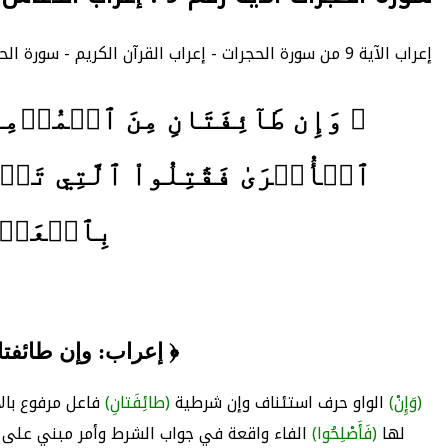
إعراب الآية 9 من سورة الحجرات - إعراب القرآن الكريم - سورة الحجرات : عدد الآيات 18 - - الصفحة 516 - الجزء 26.
﴿ وَإِن طَآئِفَتَانِ مِنَ ٱلۡمُؤۡمِ
ٱلۡأُخۡرَىٰ فَقَٰتِلُواْ ٱلَّتِي تَبۡغِ
بِٱلۡعَدۡلِ 
﴿ إعراب: وإن طائفتا
(وَإِنْ)
الواو حرف استئناف وإن شرطية
(طائِفَتانِ)
فاعل مرفوع با
لها
(فَأَصْلِحُوا)
الفاء واقعة في جواب الشرط وأمر مبني على ح