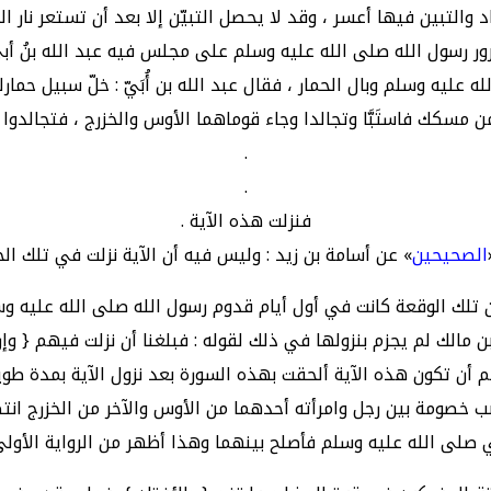
د والتبين فيها أعسر ، وقد لا يحصل التبيّن إلا بعد أن تستعر نار ال
رور رسول الله صلى الله عليه وسلم على مجلس فيه عبد الله بنُ أ
 عليه وسلم وبال الحمار ، فقال عبد الله بن أُبَيّ : خلّ سبيل حمارك
ُ من مسكك فاستَبَّا وتجالدا وجاء قوماهما الأوس والخزرج ، فتجالد
.
.
فنزلت هذه الآية .
الصحيحين
» عن أسامة بن زيد : وليس فيه أن الآية نزلت في تلك الحا
 تلك الوقعة كانت في أول أيام قدوم رسول الله صلى الله عليه وس
الك لم يجزم بنزولها في ذلك لقوله : فبلغنا أن نزلت فيهم { وإنْ 
م أن تكون هذه الآية ألحقت بهذه السورة بعد نزول الآية بمدة طويل
ب خصومة بين رجل وامرأته أحدهما من الأوس والآخر من الخزرج ان
بي صلى الله عليه وسلم فأصلح بينهما وهذا أظهر من الرواية الأولى