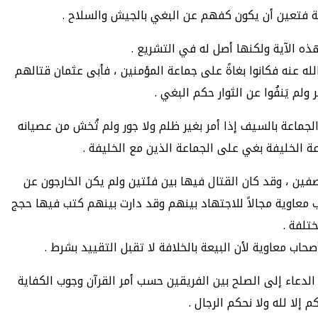
طة فتعين أن يكون كفهم عن البغي بالجيش والسلاح .
ه الآية ولكنها أصل له في التشريع .
ه عنه فكانوا بغاةً على جماعة المؤمنين ، فأبى عثمان قتالهم
لم يَنفُوا عن الثوار حكم البغي .
لجماعة بالسيف إذا أمر بغير ظلم ولا جور ولم تُخش من عصيانه
عة الخليفة بغي على الجماعة الذين مع الخليفة .
ين ، وقد كان القتال فيها بين فئتين ولم يكن الخارجون عن
اب معاوية مجالاً للاجتهاد بينهم وقد دارت بينهم كتب فيها حجج
تلفة .
صحاب معاوية لأن البيعة بالخلافة لا تقبل التقييد بشرط .
دعاء إلى الصلح بين الفريقين حسب أمر القرآن وجوب الكفاية
 إلا لله ولا نحكم الرجال .