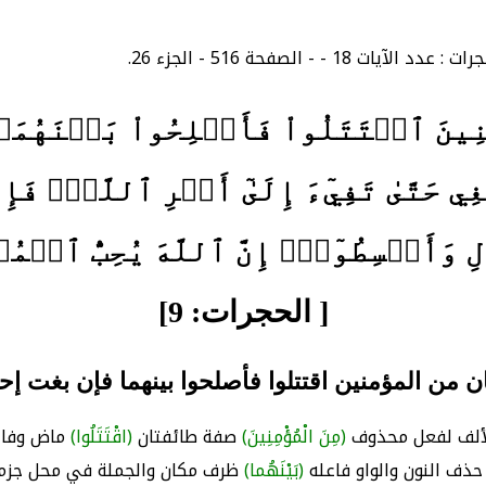
نِينَ ٱقۡتَتَلُواْ فَأَصۡلِحُواْ بَيۡنَهُمَا
ي حَتَّىٰ تَفِيٓءَ إِلَىٰٓ أَمۡرِ ٱللَّهِۚ فَ
وَأَقۡسِطُوٓاْۖ إِنَّ ٱللَّهَ يُحِبُّ ٱلۡمُ
[ الحجرات: 9]
ن من المؤمنين اقتتلوا فأصلحوا بينهما فإن بغت إح
لألف لفعل محذوف
(مِنَ الْمُؤْمِنِينَ)
صفة طائفتان
(اقْتَتَلُوا)
ماض وفاعل
ذف النون والواو فاعله
(بَيْنَهُما)
ظرف مكان والجملة في محل جزم