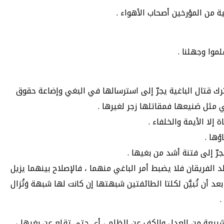
 من المؤرخين أصحاب الأهواء .
موا وجهلنا .
ترك قتال الباغية يجرّ إلى استرسالها في البغي وإضاعة حقوق
 مثل صَنيعها فمقاتلها زجر لغيرها .
إلا الأيمة والخلفاء .
ؤها .
رّ إلى فتنة أشد من بغيها .
الد الفريقان فلا يضبط أمر الباغي منهما ، فالإصلاح بينهما يزيل
 أن تُبيَّن لكلتا الطائفتين شبهتها إن كانت لها شبهة وَتُزال
.
 الشريعة من العدل والكف عن الظلم ، أي حتى تقلع عن بغيها ،