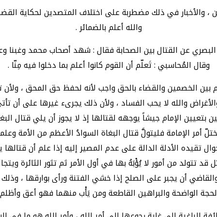
ين ، والأخبار في ذلك مضطربة على اختلاف المتصدين لحكاية القضية
والله أعلم بالضمائر .
بصري عن القتال بين الصحابة فقال : شهد أصحاب محمد وغبنا وعل
وقال المُحاسبي : تَعلّم أن القوم كانوا أعلم بما دخلوا فيه مِنّا .
ُكم بين الخصمين والقضاء بالحق واجب لأنه لحفظ حق المحق ، ولأن 
أغراض والله لا يحب الفساد ، ولأن ذلك يجرىء غيرها على أن تأتي
بتعيين الإمام جيشاً يوجهه لقتالها إذ لا يجوز أن يلي قتال البغاة 
ختلّ أمر الإمامة فليتولَّ قتال البغاة السوادُ الأعظم من الأمة وعلما
 تقيده الأدلة الدالة على عدم المصير إليه إذا علم أن قتالها يج
د تتولد من أمور لا يُؤْبَهُ بها في أول الأمر ثم تثور الثائرة ويتج
قاضي أن يجبر على الصلح إذا خشي الفتنة ورأى بوارقها ، وذلك بعد
لحجة الواضحة والبراهين القاطعة ومن يَأْب منهما فهو أعق وأظلم 
طائفة الباغية إلى غاية رجوعها إلى أمر الله ، وأمر الله هو ما في