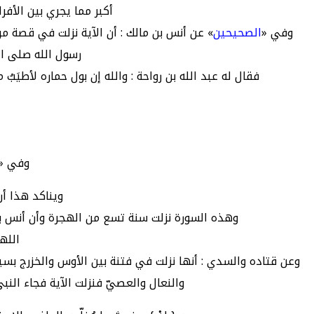
أكبر مما يجري بين الأفرا
وفي «
الصحيحين
» عن أنس بن مالك : أن الآية نزلت في قصة م
رسول الله صلى الله
فقال له عبد الله بن رواحة : والله إن بول حماره لأطيَب
وفي «
ويناكد هذا أن
وهذه السورة نزلت سنة تسع من الهجرة وأن أنس بن م
الله
وعن قتاده والسدي : أنها نزلت في فتنة بين الأوس والخزرج بسب
والنعال والعصيّ فنزلت الآية فجاء الن