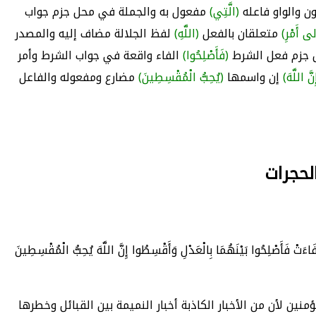
ن والواو فاعله
(الَّتِي)
مفعول به والجملة في محل جزم جواب
لى أَمْرِ)
متعلقان بالفعل
(اللَّهِ)
لفظ الجلالة مضاف إليه والمصدر
جزم فعل الشرط
(فَأَصْلِحُوا)
الفاء واقعة في جواب الشرط وأمر
نَّ اللَّهَ)
إن واسمها
(يُحِبُّ الْمُقْسِطِينَ)
مضارع ومفعوله والفاعل
َاءَتْ فَأَصْلِحُوا بَيْنَهُمَا بِالْعَدْلِ وَأَقْسِطُوا إِنَّ اللَّهَ يُحِبُّ الْمُقْسِطِينَ
نين لأن من الأخبار الكاذبة أخبار النميمة بين القبائل وخطرها