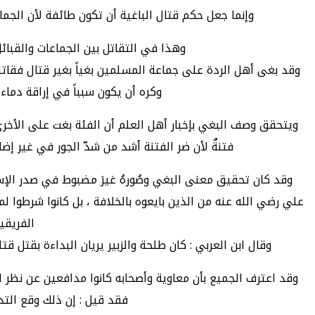
وإنما جعل حكم قتال الباغية أن تكون طائفة لأن الج
وهذا في التقاتل بين الجماعات والقبا
وقد بغى أهل الردة على جماعة المسلمين بغياً بغير قتال فقاتل
وكره أن يكون سبباً في إراقة دماء 
ويتحقق وصف البغي بإخبار أهل العلم أن الفئة بغت على الأخرى 
فتنةٌ لأن ضر الفتنة أشد من شدّ الجور في غير إض
وقد كان تحقيق معنى البغي وصُورهُ غيرَ مضبوط في صدر الإس
علي رضي الله عنه من الذين بايعوه بالخلافة ، بل كانوا شرطوا ل
الفريقي
وقال ابن العربي : كان طلحة والزبير يريان البداءة بقتل ق
وقد اعترف الجميع بأن معاوية وأصحابه كانوا مدافعين عن نظر
فقد قيل : إن ذلك وقع التداع