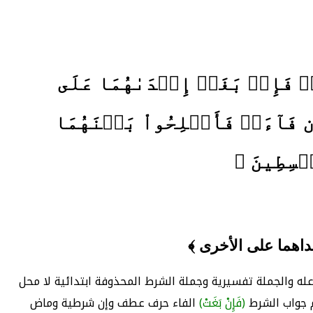
ۖ فَإِنۢ بَغَتۡ إِحۡدَىٰهُمَا عَلَى
إِن فَآءَتۡ فَأَصۡلِحُواْ بَيۡنَهُمَا
قۡسِطِينَ ﴾
داهما على الأخرى ﴾
ه والجملة تفسيرية وجملة الشرط المحذوفة ابتدائية لا محل
 جواب الشرط
(فَإِنْ بَغَتْ)
الفاء حرف عطف وإن شرطية وماض