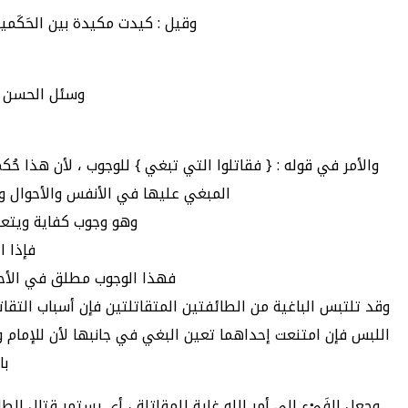
وقيل : كيدت مكيدة بين الحَكَم
وسئل الحسن ال
والأمر في قوله : { فقاتلوا التي تبغي } للوجوب ، لأن هذا ح
المبغي عليها في الأنفس والأحوال وال
وهو وجوب كفاية ويتعين 
فإذا ا
فهذا الوجوب مطلق في الأحوال
وقد تلتبس الباغية من الطائفتين المتقاتلتين فإن أسباب التقاتل ق
اللبس فإن امتنعت إحداهما تعين البغي في جانبها لأن للإمام وال
با
وجعل الفَيْء إلى أمر الله غاية للمقاتلة ، أي يستمر قتال ال