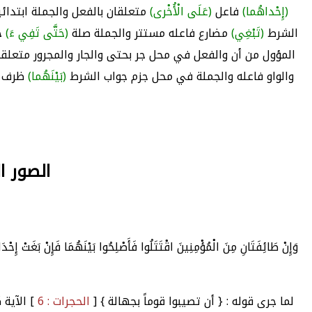
(إِحْداهُما)
فاعل
(عَلَى الْأُخْرى)
متعلقان بالفعل والجملة ابتدائ
الشرط
(تَبْغِي)
مضارع فاعله مستتر والجملة صلة
(حَتَّى تَفِي ءَ)
ح
المؤول من أن والفعل في محل جر بحتى والجار والمجرور متعلقا
والواو فاعله والجملة في محل جزم جواب الشرط
(بَيْنَهُما)
ظرف 
الصور البلا
وَإِنْ طَائِفَتَانِ مِنَ الْمُؤْمِنِينَ اقْتَتَلُوا فَأَصْلِحُوا بَيْنَهُمَا فَإِنْ بَغَتْ إِح
لما جرى قوله : { أن تصيبوا قوماً بجهالة } [
الحجرات : 6
] الآية