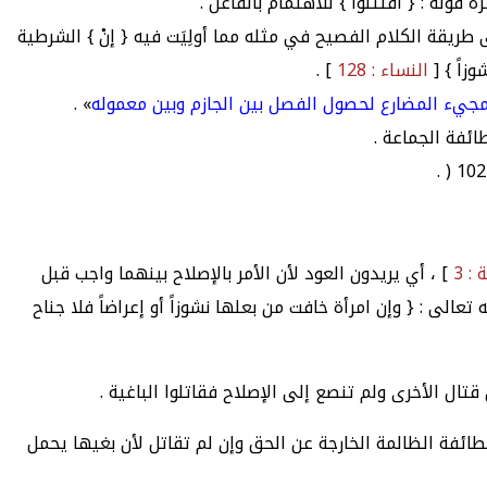
وله : { اقتتلوا } للاهتمام بالفاعل .
طريقة الكلام الفصيح في مثله مما أولِيَت فيه { إنْ } الشرطية
زاً } [
النساء : 128
] .
 مجيء المضارع لحصول الفصل بين الجازم وبين معموله
» .
ائفة الجماعة .
: 3
] ، أي يريدون العود لأن الأمر بالإصلاح بينهما واجب قبل
ى : { وإن امرأة خافت من بعلها نشوزاً أو إعراضاً فلا جناح
تال الأخرى ولم تنصع إلى الإصلاح فقاتلوا الباغية .
ئفة الظالمة الخارجة عن الحق وإن لم تقاتل لأن بغيها يحمل