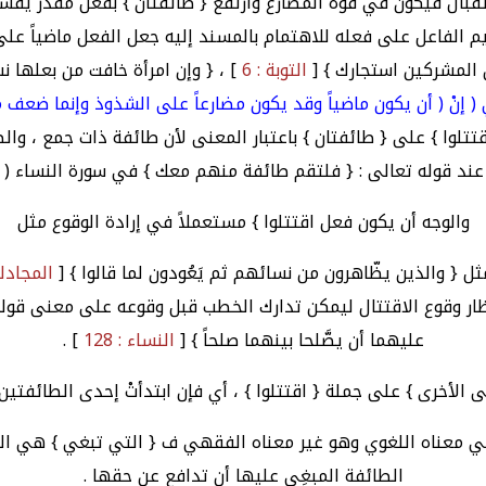
قبال فيكون في قوة المضارع وارتفع { طائفتان } بفعل مقدر يفسره ق
ديم الفاعل على فعله للاهتمام بالمسند إليه جعل الفعل ماضياً على 
 المشركين استجارك } [
التوبة : 6
] ، { وإن امرأة خافت من بعلها نشو
 إنْ ( أن يكون ماضياً وقد يكون مضارعاً على الشذوذ وإنما ضعف
تتلوا } على { طائفتان } باعتبار المعنى لأن طائفة ذات جمع ، والط
ند قوله تعالى : { فلتقم طائفة منهم معك } في سورة النساء ( 102 ( .
والوجه أن يكون فعل اقتتلوا } مستعملاً في إرادة الوقوع مثل
ثل { والذين يظّاهرون من نسائهم ثم يَعُودون لما قالوا } [
المجادلة 
ر وقوع الاقتتال ليمكن تدارك الخطب قبل وقوعه على معنى قوله تعال
عليهما أن يصَّلحا بينهما صلحاً } [
النساء : 128
] .
الأخرى } على جملة { اقتتلوا } ، أي فإن ابتدأتْ إحدى الطائفتين ق
ي معناه اللغوي وهو غير معناه الفقهي ف { التي تبغي } هي الطا
الطائفة المبغِي عليها أن تدافع عن حقها .