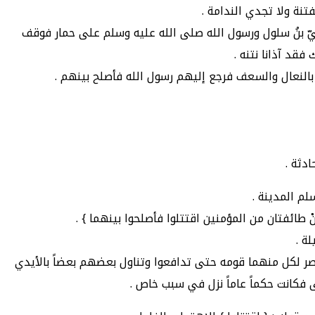
فتنة ولا تجدي الندامة .
بيّ بنُ سلول ورسول الله صلى الله عليه وسلم على حمار فوقف
 فقد آذانا نتنه .
وا بالنعال والسعف فرجع إليهم رسول الله فأصلح بينهم .
دثة .
لم المدينة .
طائفتان من المؤمنين اقتتلوا فأصلحوا بينهما } .
ة .
تصر لكل منهما قومه حتى تدافعوا وتناول بعضهم بعضاً بالأيدي
 فكانت حكماً عاماً نزل في سبب خاص .