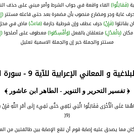
ية
(فَقاتِلُوا)
الفاء واقعة في جواب الشرط وأمر مبني على حذف النو
رف غاية وجر ومضارع منصوب بأن مضمرة بعد حتى فاعله مستتر
(إِ
ن بقاتلوا
(فَإِنْ)
حرف عطف وإن شرطية جازمة
(فاءَتْ)
ماض في محل 
مكان
(بِالْعَدْلِ)
متعلقان بالفعل
(وَأَقْسِطُوا)
معطوف على أصلحوا
(إِ
مستتر والجملة خبر إن والجملة الاسمية تعليل
غية و المعاني الإعرابية للآية 9 - سورة الحجرات
﴿ تفسير التحرير و التنوير - الطاهر ابن عاشور ﴾
ْدَاهُمَا عَلَى الْأُخْرَى فَقَاتِلُوا الَّتِي تَبْغِي حَتَّى تَفِيءَ إِلَى أَمْرِ اللَّهِ فَإِنْ ف
(9(
 كان مما يصدق عليه إصابة قوم أن تقع الإصابة بين طائفتين من المؤم