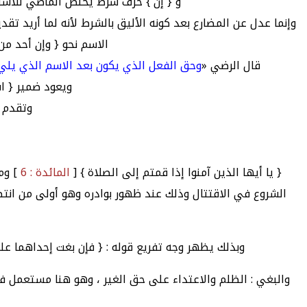
و { إنْ } حرف شرط يُخلّص الماضي للاست
وإنما عدل عن المضارع بعد كونه الأليق بالشرط لأنه لما أريد تق
الاسم نحو { وإن أحد من
قال الرضي «
وحق الفعل الذي يكون بعد الاسم الذي يلي (
ويعود ضمير { اق
وتقدم ع
{ يا أيها الذين آمنوا إذا قمتم إلى الصلاة } [
المائدة : 6
] وم
الشروع في الاقتتال وذلك عند ظهور بوادره وهو أولى من انتظا
وبذلك يظهر وجه تفريع قوله : { فإن بغت إحداهما على 
والبغي : الظلم والاعتداء على حق الغير ، وهو هنا مستعمل ف