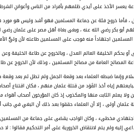
ماعة يعسر الأخذ على أيدي ظلمهم بأفراد من الناس وأعواننِ الشر
ئل ، فأما خروج فئة عن جماعة المسلمين فهو أشد وليس هو مورد هذ
هم أبو بكر رضي الله عنه ، وبغى بغاة أهل مصر على عثمان رضي الل
المسلمين اجتهاداً منه فوجب على المسلمين طاعته لأن وليُّ الأمر و
أو بحكم الخليفة العالم العدل ، وبالخروج عن طاعة الخليفة وعن ا
اعة المصالح العامة من مصالح المسلمين ، وذلك لأن الخروج عن طا
لام وإنما ضبطه العلماء بعد وقعة الجمل ولم تطل ثم بعد وقعة صف
مبايعتهم إياه أخذ القَوَد من قتلة عثمان منهم ، فكان اقتناع أصح
ن ولا يعلم الثابت منها والمكذوب إذ كان المؤرخون أصحاب أهواء مخ
تلة عثمان أولى ، إلا أن العلماء حققوا بعد ذلك أن البغي في جانب أ
 اجتهادي مخطىء ، وكان الواجب يقضى على جماعة من المسلمين ال
ي إليه ولم يتم لانتقاض الحَرورية على أمر التحكيم فقالوا : لا حكم