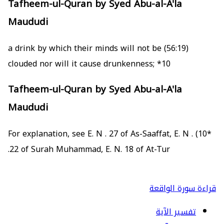
Tafheem-ul-Quran by Syed Abu-al-A'la
Maududi
(56:19) a drink by which their minds will not be
clouded nor will it cause drunkenness;
*10
Tafheem-ul-Quran by Syed Abu-al-A'la
Maududi
For explanation, see E. N . 27 of As-Saaffat, E. N .
*10)
22 of Surah Muhammad, E. N. 18 of At-Tur.
قراءة سورة الواقعة
تفسير الآية