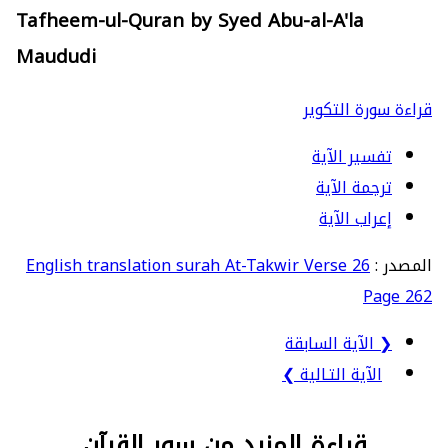
Tafheem-ul-Quran by Syed Abu-al-A'la
Maududi
قراءة سورة التكوير
تفسير الآية
ترجمة الآية
إعراب الآية
المصدر :
English translation surah At-Takwir Verse 26
Page 262
❮ الآية السابقة
الآية التـالية ❯
قراءة المزيد من سور القرآن