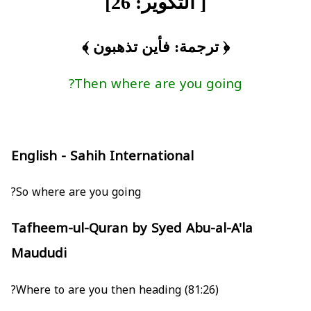
[ التكوير: 26]
﴿ ترجمة: فأين تذهبون ﴾
Then where are you going?
English - Sahih International
So where are you going?
Tafheem-ul-Quran by Syed Abu-al-A'la
Maududi
(81:26) Where to are you then heading?