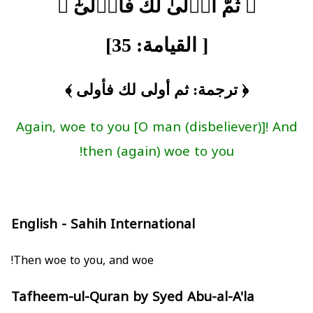
﴿ ثُمَّ أَوۡلَىٰ لَكَ فَأَوۡلَىٰٓ ﴾
[ القيامة: 35]
﴿ ترجمة: ثم أولى لك فأولى ﴾
Again, woe to you [O man (disbeliever)]! And
then (again) woe to you!
English - Sahih International
Then woe to you, and woe!
Tafheem-ul-Quran by Syed Abu-al-A'la