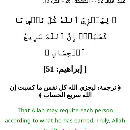
عدد الآيات 52 - - الصفحة 261 - الجزء 13.
﴿ لِيَجۡزِيَ ٱللَّهُ كُلَّ نَفۡسٖ مَّا
كَسَبَتۡۚ إِنَّ ٱللَّهَ سَرِيعُ
ٱلۡحِسَابِ ﴾
[ إبراهيم: 51]
﴿ ترجمة: ليجزي الله كل نفس ما كسبت إن
الله سريع الحساب ﴾
That Allah may requite each person
according to what he has earned. Truly, Allah