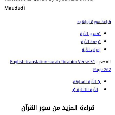
Maududi
قراءة سورة إبراهيم
تفسير الآية
ترجمة الآية
إعراب الآية
المصدر :
English translation surah Ibrahim Verse 51
Page 262
❮ الآية السابقة
الآية التـالية ❯
قراءة المزيد من سور القرآن