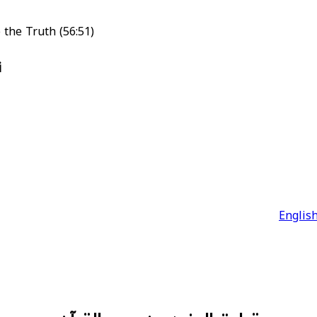
(56:51) Then you, the erring ones and those that gave the lie to the Truth,
i
Englis