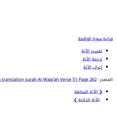
قراءة سورة الواقعة
تفسير الآية
ترجمة الآية
إعراب الآية
المصدر :
h translation surah Al-Waqi‘ah Verse 51 Page 262
❮ الآية السابقة
الآية التـالية ❯