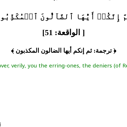
َّ إِنَّكُمۡ أَيُّهَا ٱلضَّآلُّونَ ٱلۡمُكَذِّبُو
[ الواقعة: 51]
﴿ ترجمة: ثم إنكم أيها الضالون المكذبون ﴾
i