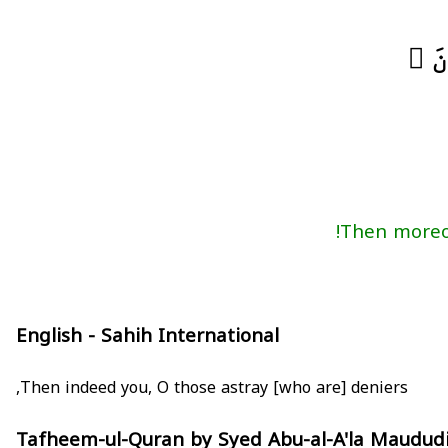
نَ ﴾
English - Sahih International
Then indeed you, O those astray [who are] deniers,
Tafheem-ul-Quran by Syed Abu-al-A'la Maudud