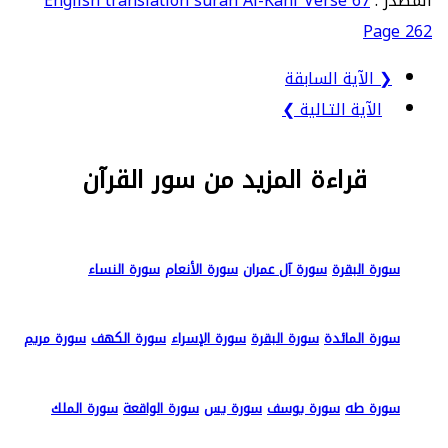
المصدر :
English translation surah Al-Kahf Verse 67
Page 262
❮ الآية السابقة
الآية التـالية ❯
قراءة المزيد من سور القرآن
سورة البقرة
سورة آل عمران
سورة الأنعام
سورة النساء
سورة المائدة
سورة البقرة
سورة الإسراء
سورة الكهف
سورة مريم
سورة طه
سورة يوسف
سورة يس
سورة الواقعة
سورة الملك