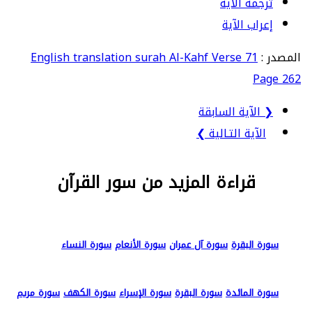
ترجمة الآية
إعراب الآية
المصدر :
English translation surah Al-Kahf Verse 71
Page 262
❮ الآية السابقة
الآية التـالية ❯
قراءة المزيد من سور القرآن
سورة البقرة
سورة آل عمران
سورة الأنعام
سورة النساء
سورة المائدة
سورة البقرة
سورة الإسراء
سورة الكهف
سورة مريم