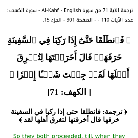
ترجمة الآية 71 من سورة Al-Kahf - English - سورة الكهف :
عدد الآيات 110 - - الصفحة 301 - الجزء 15.
﴿ فَٱنطَلَقَا حَتَّىٰٓ إِذَا رَكِبَا فِي ٱلسَّفِينَةِ
خَرَقَهَاۖ قَالَ أَخَرَقۡتَهَا لِتُغۡرِقَ
أَهۡلَهَا لَقَدۡ جِئۡتَ شَيۡـًٔا إِمۡرٗا ﴾
[ الكهف: 71]
﴿ ترجمة: فانطلقا حتى إذا ركبا في السفينة
خرقها قال أخرقتها لتغرق أهلها لقد ﴾
So they both proceeded, till, when they